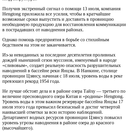
Получив экстренный сигнал о помощи 13 июля, компания
Hengtong приложила все усилия, чтобы в кратчайшие
возможные сроки выпустить и доставить в провинцию
необходимую продукцию для восстановления коммуникации
в пострадавших от наводнения районах.
Однако помощь предприятия в борьбе со стихийным
бедствием на этом не заканчивается.
Из-за невиданных за последние десятилетия проливных
дождей нынешний сезон муссонов, именуемый в народе
«сливовым», создает реальную опасность разрушительных
наводнений в бассейне реки Янцзы. В Нанкине, столице
провинции Цзянсу, начиная с 18 июля, уровень воды в реке
превзошел рекорд 1954 года.
Не лучше обстоят дела и в районе озера Тайху — третьего по
величине пресноводного озера Китая и «родины» Hengtong.
Уровень воды в этом важном резервуаре бассейна Янцзы 17
июля этого года превысил безопасный и достиг четвертой
наивысшей отметки за всю историю наблюдений.
Департамент водных ресурсов провинции Цзянсу повысил
уровень угрозы наводнения в районе озера до красного
(высочайшего).