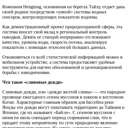
Компания Hengtong, основанная на берегах Тайху, отдает дань
своей родине посредством «умной» системы водных
сенсоров, контролирующих показатели водоема.
Как демонстрационный проект природоохранной сферы, эта
система вносит свой вклад в региональный контроль
паводков. Девять ее станций непрерывно отслеживают
качество, уровень воды, скорость потока, анализируя
показатели с помощью технологий больших данных.
Ознакомиться со всей статистической информацией можно в
мобильном устройстве, а система предоставляет удобные
инструменты для научно обоснованной и целенаправленной
борьбы с наводнениями.
Что такое «сливовые дожди»
Сливовые дожди, или «дожди желтой сливы» — это народное
прозвище ежегодного сезона муссонов в южном и восточном
Китае. Характерные главным образом для бассейна реки
Янцзы эти дожди могут охватывать территорию до Тайваня и
Японии, где их называют «Бай-ю». С сезоном муссонов с
июня по июль совпадает период созревания слив, что и
придает этому неприятному по сути природному явлению
положительную окраску. На смену «сливовым дождям»