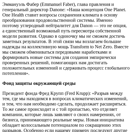
Эммануэль Фабер (Emmanuel Faber), глава правления и
генеральный директор Danone: «Наша концепция One Planet.
One Health ставит вопросы сохранения климата в основу
преобразования продовольственной системы. Именно
поэтому углеродный нейтралитет для Danon — это не опция,
а единственный возможный путь пересмотра собственной
модели развития. Однако в одиночку мы не сможем достичь
заметных результатов. В этой связи мы возлагаем большие
надежды на коллективную мощь Transform to Net Zero. Вместе
мы сможем обмениваться передовыми наработками и
формировать новые системы для создания эмпирически
проверенных решений, помогающих нам достигать
положительных изменений и сдерживать процесс глобального
потепления».
Фонд защиты окружающей среды
Президент фонда Фред Крупп (Fred Krupp): «Разрыв между
тем, где мы находимся в вопросах климатических изменений,
и тем, что нам необходимо сделать, продолжает расширяться.
То же самое происходит и с той пропастью, что отделяет
компании, которые лишь заявляют о своих намерениях, от
бизнеса, принимающего реальные меры. Новая инициатива
обладает колоссальным потенциалом по сокращению этих
разрывов. Особенно если нашему примеру последуют другие