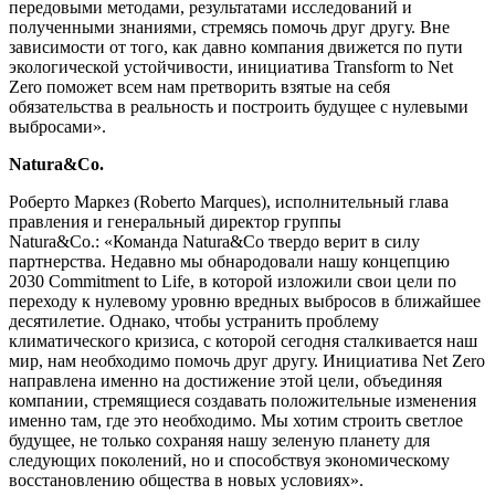
передовыми методами, результатами исследований и
полученными знаниями, стремясь помочь друг другу. Вне
зависимости от того, как давно компания движется по пути
экологической устойчивости, инициатива Transform to Net
Zero поможет всем нам претворить взятые на себя
обязательства в реальность и построить будущее с нулевыми
выбросами».
Natura&Co.
Роберто Маркез (Roberto Marques), исполнительный глава
правления и генеральный директор группы
Natura&Co.: «Команда Natura&Co твердо верит в силу
партнерства. Недавно мы обнародовали нашу концепцию
2030 Сommitment to Life, в которой изложили свои цели по
переходу к нулевому уровню вредных выбросов в ближайшее
десятилетие. Однако, чтобы устранить проблему
климатического кризиса, с которой сегодня сталкивается наш
мир, нам необходимо помочь друг другу. Инициатива Net Zero
направлена именно на достижение этой цели, объединяя
компании, стремящиеся создавать положительные изменения
именно там, где это необходимо. Мы хотим строить светлое
будущее, не только сохраняя нашу зеленую планету для
следующих поколений, но и способствуя экономическому
восстановлению общества в новых условиях».