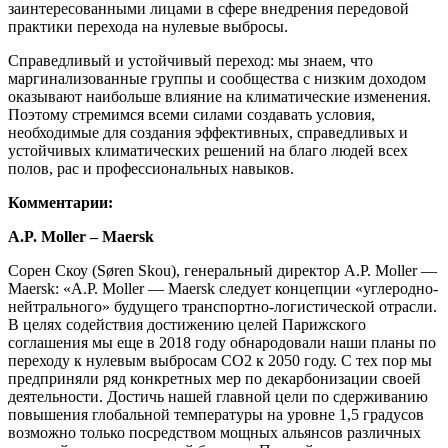
заинтересованными лицами в сфере внедрения передовой
практики перехода на нулевые выбросы.
Справедливый и устойчивый переход: мы знаем, что
маргинализованные группы и сообщества с низким доходом
оказывают наибольше влияние на климатические изменения.
Поэтому стремимся всеми силами создавать условия,
необходимые для создания эффективных, справедливых и
устойчивых климатических решений на благо людей всех
полов, рас и профессиональных навыков.
Комментарии:
A.P. Moller – Maersk
Cорен Скоу (Søren Skou), генеральный директор A.P. Moller —
Maersk: «A.P. Moller — Maersk следует концепции «углеродно-
нейтрального» будущего транспортно-логистической отрасли.
В целях содействия достижению целей Парижского
соглашения мы еще в 2018 году обнародовали наши планы по
переходу к нулевым выбросам СО2 к 2050 году. С тех пор мы
предприняли ряд конкретных мер по декарбонизации своей
деятельности. Достичь нашей главной цели по сдерживанию
повышения глобальной температуры на уровне 1,5 градусов
возможно только посредством мощных альянсов различных