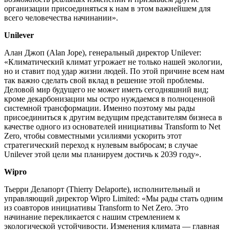
организации присоединяться к нам в этом важнейшем для
всего человечества начинании».
Unilever
Алан Джоп (Alan Jope), генеральный директор Unilever:
«Климатический климат угрожает не только нашей экологии,
но и ставит под удар жизни людей. По этой причине всем нам
так важно сделать свой вклад в решение этой проблемы.
Деловой мир будущего не может иметь сегодняшний вид;
кроме декарбонизации мы остро нуждаемся в полноценной
системной трансформации. Именно поэтому мы рады
присоединиться к другим ведущим представителям бизнеса в
качестве одного из основателей инициативы Transform to Net
Zero, чтобы совместными усилиями ускорить этот
стратегический переход к нулевым выбросам; в случае
Unilever этой цели мы планируем достичь к 2039 году».
Wipro
Тьерри Делапорт (Thierry Delaporte), исполнительный и
управляющий директор Wipro Limited: «Мы рады стать одним
из соавторов инициативы Transform to Net Zero. Это
начинание перекликается с нашим стремлением к
экологической устойчивости. Изменения климата — главная