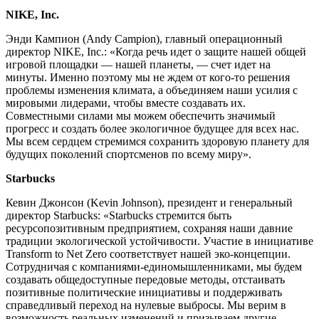
NIKE, Inc.
Энди Кампион (Andy Campion), главный операционный
директор NIKE, Inc.: «Когда речь идет о защите нашей общей
игровой площадки — нашей планеты, — счет идет на
минуты. Именно поэтому мы не ждем от кого-то решения
проблемы изменения климата, а объединяем наши усилия с
мировыми лидерами, чтобы вместе создавать их.
Совместными силами мы можем обеспечить значимый
прогресс и создать более экологичное будущее для всех нас.
Мы всем сердцем стремимся сохранить здоровую планету для
будущих поколений спортсменов по всему миру».
Starbucks
Кевин Джонсон (Kevin Johnson), президент и генеральный
директор Starbucks: «Starbucks стремится быть
ресурсопозитивным предприятием, сохраняя наши давние
традиции экологической устойчивости. Участие в инициативе
Transform to Net Zero соответствует нашей эко-концепции.
Сотрудничая с компаниями-единомышленниками, мы будем
создавать общедоступные передовые методы, отстаивать
позитивные политические инициативы и поддерживать
cправедливый переход на нулевые выбросы. Мы верим в
возможность реальных изменений и призываем другие