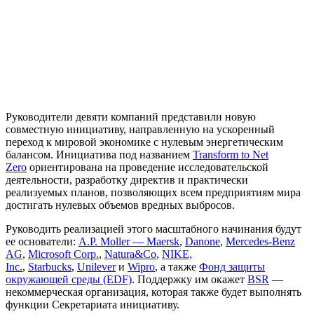
Руководители девяти компаний представили новую
совместную инициативу, направленную на ускоренный
переход к мировой экономике с нулевым энергетическим
балансом. Инициатива под названием
Transform to Net
Zero
ориентирована на проведение исследовательской
деятельности, разработку директив и практически
реализуемых планов, позволяющих всем предприятиям мира
достигать нулевых объемов вредных выбросов.
Руководить реализацией этого масштабного начинания будут
ее основатели:
A.P. Moller — Maersk
,
Danone
,
Mercedes-Benz
AG
,
Microsoft Corp.
,
Natura&Co
,
NIKE,
Inc.
,
Starbucks
,
Unilever
и
Wipro
, а также
Фонд защиты
окружающей среды (EDF)
. Поддержку им окажет
BSR
—
некоммерческая организация, которая также будет выполнять
функции Секретариата инициативу.