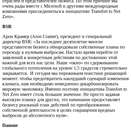
отраслей и представителей бизнеса. По этой причине мы
очень рады вместе с Microsoft и другими международныи
компаниями присоединиться к инициативе Transfort to Net
Zero».
BSR
Арон Крамер (Aron Cramer), президент и генеральный
директор BSR: «За последнее десятилетие многие
представители бизнеса обнародовали собственные планы по
переходу к нулевым выбросам. Настало время перейти от
заявлений к конкретным действиям по достижению этой
важной для всех нас цели. Наше «окно» по сдерживанию
глобального потепления на уровне 1,5 градусов стремительно
закрывается. И сегодня мы переживаем поистине решающий
момент: чтобы предотвратить наихудший сценарий изменения
климата, нам необходимо немедленно декарбонизировать
мировую экономику. Именно поэтому инициатива Transfort to
Net Zero имеет столь большое значение. Не просто задавая
высокую планку для других, это начинание предоставляет
бизнесу реальный план действий по преобразованию
собственной деятельности в целях сокращения вредных
выбросов до абсолютного нуля».
Danone