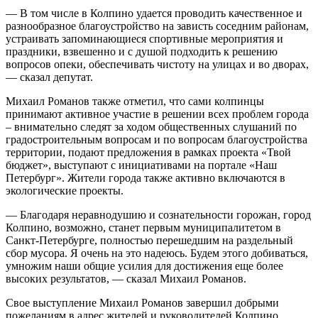
— В том числе в Колпино удается проводить качественное и
разнообразное благоустройство на зависть соседним районам,
устраивать запоминающиеся спортивные мероприятия и
праздники, взвешенно и с душой подходить к решению
вопросов опеки, обеспечивать чистоту на улицах и во дворах,
— сказал депутат.
Михаил Романов также отметил, что сами колпинцы
принимают активное участие в решении всех проблем города
– внимательно следят за ходом общественных слушаний по
градостроительным вопросам и по вопросам благоустройства
территории, подают предложения в рамках проекта «Твой
бюджет», выступают с инициативами на портале «Наш
Петербург». Жители города также активно включаются в
экологические проекты.
— Благодаря неравнодушию и сознательности горожан, город
Колпино, возможно, станет первым муниципалитетом в
Санкт-Петербурге, полностью перешедшим на раздельный
сбор мусора. Я очень на это надеюсь. Будем этого добиваться,
умножим наши общие усилия для достижения еще более
высоких результатов, — сказал Михаил Романов.
Свое выступление Михаил Романов завершил добрыми
пожеланиям в адрес жителей и руководителей Колпино.