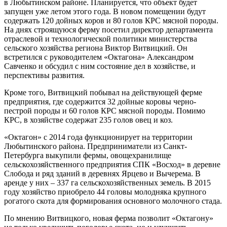
в Любытинском районе. Планируется, что объект будет
запущен уже летом этого года. В новом помещении будут
содержать 120 дойных коров и 80 голов КРС мясной породы.
На днях строящуюся ферму посетил директор департамента
отраслевой и технологической политики министерства
сельского хозяйства региона Виктор Витвицкий. Он
встретился с руководителем «Октагона» Александром
Савченко и обсудил с ним состояние дел в хозяйстве, и
перспективы развития.
Кроме того, Витвицкий побывал на действующей ферме
предприятия, где содержится 32 дойные коровы черно-
пестрой породы и 60 голов КРС мясной породы. Помимо
КРС, в хозяйстве содержат 235 голов овец и коз.
«Октагон» с 2014 года функционирует на территории
Любытинского района. Предприниматели из Санкт-
Петербурга выкупили фермы, овощехранилище
сельскохозяйственного предприятия СПК «Восход» в деревне
Слобода и ряд зданий в деревнях Ярцево и Вычерема. В
аренде у них – 337 га сельскохозяйственных земель. В 2015
году хозяйство приобрело 44 головы молодняка крупного
рогатого скота для формирования основного молочного стада.
По мнению Витвицкого, новая ферма позволит «Октагону»