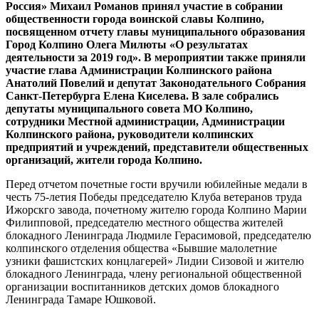
Россия» Михаил Романов принял участие в собрании
общественности города воинской славы Колпино,
посвященном отчету главы муниципального образования
Город Колпино Олега Милюты «О результатах
деятельности за 2019 год». В мероприятии также приняли
участие глава Администрации Колпинского района
Анатолий Повелий и депутат Законодательного Собрания
Санкт-Петербурга Елена Киселева. В зале собрались
депутаты муниципального совета МО Колпино,
сотрудники Местной администрации, Администрации
Колпинского района, руководители колпинских
предприятий и учреждений, представители общественных
организаций, жители города Колпино.
Перед отчетом почетные гости вручили юбилейные медали в
честь 75-летия Победы председателю Клуба ветеранов труда
Ижорскго завода, почетному жителю города Колпино Марии
Филипповой, председателю местного общества жителей
блокадного Ленинграда Людмиле Герасимовой, председателю
колпинского отделения общества «Бывшие малолетние
узники фашистских концлагерей» Лидии Сизовой и жителю
блокадного Ленинграда, члену региональной общественной
организации воспитанников детских домов блокадного
Ленинграда Тамаре Юшковой.