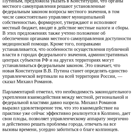
Путиным, предложила указать в Конституции, что органы
местного самоуправления решают установленные
федеральным законом вопросы местного значения, в том
числе самостоятельно управляют муниципальной
собственностью, формируют, утверждают и исполняют
местный бюджет, вводят в действие местные налоги и сборы.
В этих предложениях также учтено положение об
обеспечении органами местного самоуправления доступности
медицинской помощи. Кроме того, поправками
устанавливается, что особенности осуществления публичной
власти в городах федерального значения, административных
центрах субъектов РФ и на других территориях могут
устанавливаться федеральным законом. Это означает, что
новая Конституция В.В. Путина станет определять единство
управленческой вертикали на всей территории России, —
сказал Михаил Романов.
Парламентарий отметил, что необходимость законодательного
укрепления взаимодействия между местной, региональной и
федеральной властями давно назрела. Михаил Романов
выразил удовлетворение тем, что это взаимодействие на
практике уже сейчас эффективно реализуется в Колпино, дает
свои плоды, позволяет управленческому аппарату энергично
и действенно решать проблемы города, отвечать на все
вызовы времени, усердно заботиться о благе колпинцев.