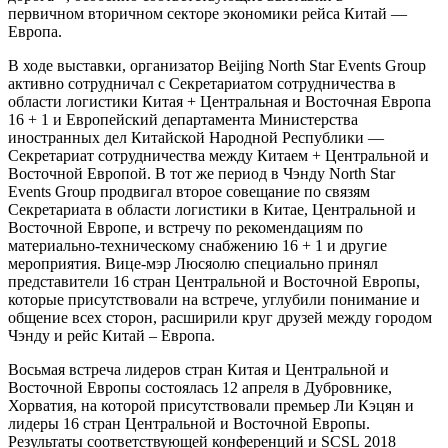
первичном вторичном секторе экономики рейса Китай —
Европа.
В ходе выставки, организатор Beijing North Star Events Group
активно сотрудничал с Секретариатом сотрудничества в
области логистики Китая + Центральная и Восточная Европа
16 + 1 и Европейский департамента Министерства
иностранных дел Китайской Народной Республики —
Секретариат сотрудничества между Китаем + Центральной и
Восточной Европой. В тот же период в Чэнду North Star
Events Group продвигал второе совещание по связям
Секретариата в области логистики в Китае, Центральной и
Восточной Европе, и встречу по рекомендациям по
материально-техническому снабжению 16 + 1 и другие
мероприятия. Вице-мэр Люсяолю специально принял
представители 16 стран Центральной и Восточной Европы,
которые присутствовали на встрече, углубили понимание и
общение всех сторон, расширили круг друзей между городом
Чэнду и рейс Китай – Европа.
Восьмая встреча лидеров стран Китая и Центральной и
Восточной Европы состоялась 12 апреля в Дубровнике,
Хорватия, на которой присутствовали премьер Ли Кэцян и
лидеры 16 стран Центральной и Восточной Европы.
Результаты соответствующей конференций и SCSL 2018