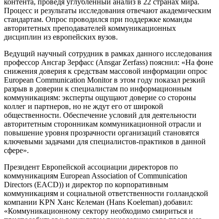
контента, проведя углубленный анализ в 22 странах мира.
Процесс и результаты исследования отвечают академическим
стандартам. Опрос проводился при поддержке команды
авторитетных преподавателей коммуникационных
дисциплин из европейских вузов.
Ведущий научный сотрудник в рамках данного исследования
профессор Ансгар Зерфасс (Ansgar Zerfass) пояснил: «На фоне
снижения доверия к средствам массовой информации опрос
European Communication Monitor в этом году показал резкий
разрыв в доверии к специалистам по информационным
коммуникациям: эксперты ощущают доверие со стороны
коллег и партнеров, но не ждут его от широкой
общественности. Обеспечение условий для деятельности
авторитетным сторонникам коммуникационной отрасли и
повышение уровня прозрачности организаций становятся
ключевыми задачами для специалистов-практиков в данной
сфере».
Президент Европейской ассоциации директоров по
коммуникациям European Association of Communication
Directors (EACD)) и директор по корпоративным
коммуникациям и cоциальной ответственности голландской
компании KPN Ханс Келеман (Hans Koeleman) добавил:
«Коммуникационному сектору необходимо смириться и