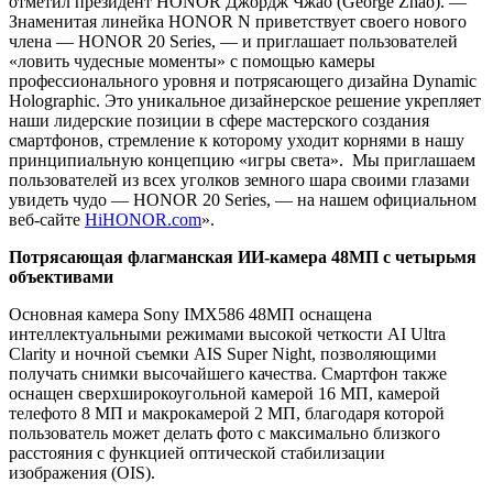
отметил президент HONOR Джордж Чжао (George Zhao). —
Знаменитая линейка HONOR N приветствует своего нового
члена — HONOR 20 Series, — и приглашает пользователей
«ловить чудесные моменты» с помощью камеры
профессионального уровня и потрясающего дизайна Dynamic
Holographic. Это уникальное дизайнерское решение укрепляет
наши лидерские позиции в сфере мастерского создания
смартфонов, стремление к которому уходит корнями в нашу
принципиальную концепцию «игры света». Мы приглашаем
пользователей из всех уголков земного шара своими глазами
увидеть чудо — HONOR 20 Series, — на нашем официальном
веб-сайте
HiHONOR.com
».
Потрясающая флагманская ИИ-камера 48МП с четырьмя
объективами
Основная камера Sony IMX586 48МП оснащена
интеллектуальными режимами высокой четкости AI Ultra
Clarity и ночной съемки AIS Super Night, позволяющими
получать снимки высочайшего качества. Смартфон также
оснащен сверхширокоугольной камерой 16 МП, камерой
телефото 8 МП и макрокамерой 2 МП, благодаря которой
пользователь может делать фото с максимально близкого
расстояния с функцией оптической стабилизации
изображения (OIS).