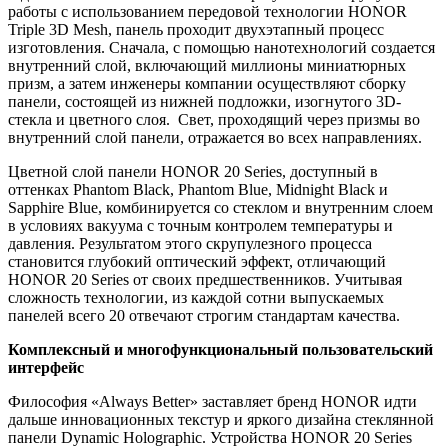
работы с использованием передовой технологии HONOR
Triple 3D Mesh, панель проходит двухэтапный процесс
изготовления. Сначала, с помощью нанотехнологий создается
внутренний слой, включающий миллионы миниатюрных
призм, а затем инженеры компании осуществляют сборку
панели, состоящей из нижней подложки, изогнутого 3D-
стекла и цветного слоя. Свет, проходящий через призмы во
внутренний слой панели, отражается во всех направлениях.
Цветной слой панели HONOR 20 Series, доступный в
оттенках Phantom Black, Phantom Blue, Midnight Black и
Sapphire Blue, комбинируется со стеклом и внутренним слоем
в условиях вакуума с точным контролем температуры и
давления. Результатом этого скрупулезного процесса
становится глубокий оптический эффект, отличающий
HONOR 20 Series от своих предшественников. Учитывая
сложность технологии, из каждой сотни выпускаемых
панелей всего 20 отвечают строгим стандартам качества.
Комплексный и многофункциональный пользовательский
интерфейс
Философия «Always Better» заставляет бренд HONOR идти
дальше инновационных текстур и яркого дизайна стеклянной
панели Dynamic Holographic. Устройства HONOR 20 Series