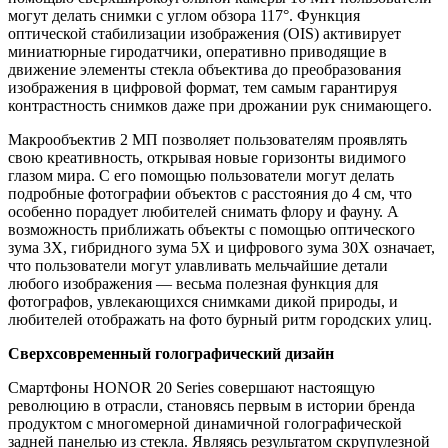
могут делать снимки с углом обзора 117°. Функция
оптической стабилизации изображения (OIS) активирует
миниатюрные гиродатчики, оперативно приводящие в
движение элементы стекла объектива до преобразования
изображения в цифровой формат, тем самым гарантируя
контрастность снимков даже при дрожании рук снимающего.
Макрообъектив 2 МП позволяет пользователям проявлять
свою креативность, открывая новые горизонты видимого
глазом мира. С его помощью пользователи могут делать
подробные фотографии объектов с расстояния до 4 см, что
особенно порадует любителей снимать флору и фауну. А
возможность приближать объекты с помощью оптического
зума 3Х, гибридного зума 5Х и цифрового зума 30Х означает,
что пользователи могут улавливать мельчайшие детали
любого изображения — весьма полезная функция для
фотографов, увлекающихся снимками дикой природы, и
любителей отображать на фото бурный ритм городских улиц.
Сверхсовременный голографический дизайн
Смартфоны HONOR 20 Series совершают настоящую
революцию в отрасли, становясь первым в истории бренда
продуктом с многомерной динамичной голографической
задней панелью из стекла. Являясь результатом скрупулезной