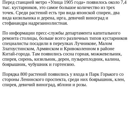
Перед станцией метро «Улица 1905 года» появилось около 7,4
тыс. кустарников, это самое большое количество из трех
точек. Среди растений есть три вида японской спиреи, два
вида кизильника и дерена, ирга, девичий виноград и
стефанандра надрезаннолистная.
По информации пресс-службы департамента капитального
ремонта столицы, больше всего различных типов кустарников
специалисты посадили в переулках Лучникове, Малом
Златоустинском, Армянском и Кривоколенном в районе
Китай-города. Там появились сосна горная, можжевельник,
спирея, сирень, кизильник, дерен, пузыреплодник, калина,
боярышник, чубушник и гортензию.
Порядка 800 растений появились у входа в Парк Горького со
стороны Ленинского проспекта, среди них боярышник, клен,
спирея, девичий виноград, яблони и розы.