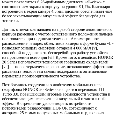
может похвалиться 6,26-дюймовым дисплеем «all-view» с
соотношением экрана к корпусу на уровне 91,7%. Благодаря
встроенной в экран камере 4,5 мм, дисплей обеспечивает еще
более захватывающий визуальный эффект без ущерба для
эстетики.
Датчик отпечатков пальцев на правой стороне алюминиевого
корпуса размещен с учетом естественного положения пальцев
пользователя при поднятии телефона. Ассиметричное
расположение четырех объективов камеры в форме буквы «L»
позволяет оснащать смартфон батареей 4 000 мАч [v],
способной поддерживать бесперебойную работу устройства
на протяжении всего дня [vi]. Кроме того, в девайсах HONOR
20 Series используется технология графеновых охладителей
[vii] — новое термическое решение, позволяющее эффективно
рассеивать тепло и тем самым поддерживать оптимальные
параметры производительности устройства.
Позаботились создатели и о любителях мобильных игр:
смартфоны HONOR 20 Series оснащаются передовым ГП
Turbo 3.0, повышающим игровые возможности устройства и
обеспечивающим невероятный визуальный и тактильный
эффект. В стремлении удовлетворять потребности
потребителей разработчики HONOR сотрудничают с
авторами 25 самых популярных мобильных игр, включая