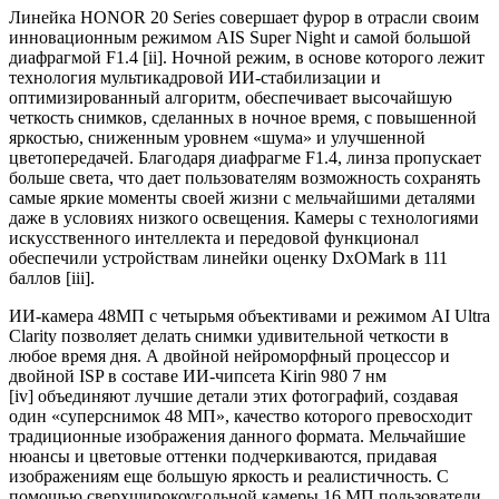
Линейка HONOR 20 Series совершает фурор в отрасли своим
инновационным режимом AIS Super Night и самой большой
диафрагмой F1.4 [ii]. Ночной режим, в основе которого лежит
технология мультикадровой ИИ-стабилизации и
оптимизированный алгоритм, обеспечивает высочайшую
четкость снимков, сделанных в ночное время, с повышенной
яркостью, сниженным уровнем «шума» и улучшенной
цветопередачей. Благодаря диафрагме F1.4, линза пропускает
больше света, что дает пользователям возможность сохранять
самые яркие моменты своей жизни с мельчайшими деталями
даже в условиях низкого освещения. Камеры с технологиями
искусственного интеллекта и передовой функционал
обеспечили устройствам линейки оценку DxOMark в 111
баллов [iii].
ИИ-камера 48МП с четырьмя объективами и режимом AI Ultra
Clarity позволяет делать снимки удивительной четкости в
любое время дня. А двойной нейроморфный процессор и
двойной ISP в составе ИИ-чипсета Kirin 980 7 нм
[iv] объединяют лучшие детали этих фотографий, создавая
один «суперснимок 48 МП», качество которого превосходит
традиционные изображения данного формата. Мельчайшие
нюансы и цветовые оттенки подчеркиваются, придавая
изображениям еще большую яркость и реалистичность. С
помощью сверхширокоугольной камеры 16 МП пользователи