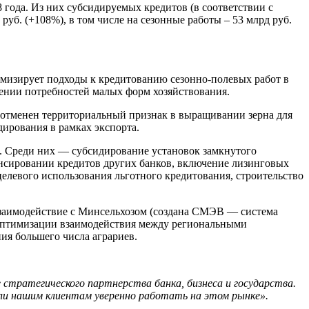
 года. Из них субсидируемых кредитов (в соответствии с
руб. (+108%), в том числе на сезонные работы – 53 млрд руб.
имизирует подходы к кредитованию сезонно-полевых работ в
рении потребностей малых форм хозяйствования.
 отменен территориальный признак в выращивании зерна для
ирования в рамках экспорта.
а. Среди них — субсидирование установок замкнутого
нсировании кредитов других банков, включение лизинговых
елевого использования льготного кредитования, строительство
 взаимодействие с Минсельхозом (создана СМЭВ — система
с оптимизации взаимодействия между региональными
ия большего числа аграриев.
стратегического партнерства банка, бизнеса и государства.
гли нашим клиентам уверенно работать на этом рынке».