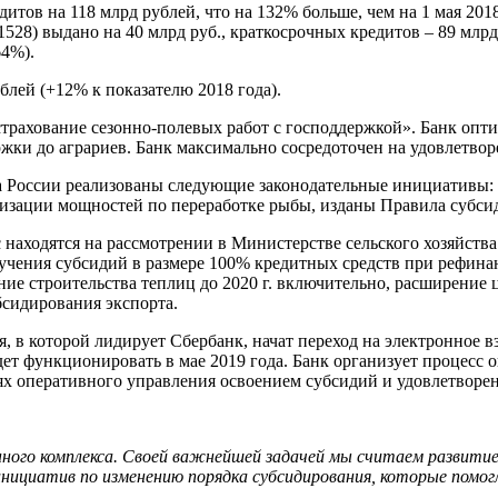
тов на 118 млрд рублей, что на 132% больше, чем на 1 мая 2018
28) выдано на 40 млрд руб., краткосрочных кредитов – 89 млрд 
64%).
ублей (+12% к показателю 2018 года).
трахование сезонно-полевых работ с господдержкой». Банк опт
ржки до аграриев. Банк максимально сосредоточен на удовлетво
ва России реализованы следующие законодательные инициативы:
изации мощностей по переработке рыбы, изданы Правила субсид
 находятся на рассмотрении в Министерстве сельского хозяйств
учения субсидий в размере 100% кредитных средств при рефина
ие строительства теплиц до 2020 г. включительно, расширение ц
бсидирования экспорта.
, в которой лидирует Сбербанк, начат переход на электронное
дет функционировать в мае 2019 года. Банк организует процес
х оперативного управления освоением субсидий и удовлетворен
ого комплекса. Своей важнейшей задачей мы считаем развитие 
 инициатив по изменению порядка субсидирования, которые помо