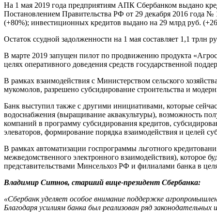
На 1 мая 2019 года предприятиям АПК Сбербанком выдано креди
Постановлением Правительства РФ от 29 декабря 2016 года № 15
(+80%); инвестиционных кредитов выдано на 29 млрд руб. (+2
Остаток ссудной задолженности на 1 мая составляет 1,1 трлн р
В марте 2019 запущен пилот по продвижению продукта «Агрос
целях оперативного доведения средств государственной подде
В рамках взаимодействия с Министерством сельского хозяйст
мукомолов, разрешено субсидирование строительства и модерн
Банк выступил также с другими инициативами, которые сейчас
водоснабжения (выращивание аквакультуры), возможность пол
компаний в программу субсидирования кредитов, субсидирован
элеваторов, формирование порядка взаимодействия и целей су
В рамках автоматизации госпрограммы льготного кредитования
межведомственного электронного взаимодействия), которое бу
представительствами Минсельхоз РФ и филиалами банка в целя
Владимир Ситнов, старший вице-президент Сбербанка:
«Сбербанк уделяет особое внимание поддержке агропромышленн
Благодаря усилиям банка был реализован ряд законодательных