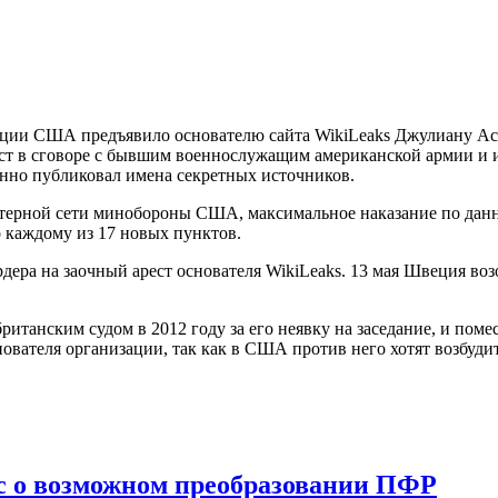
ции США предъявило основателю сайта WikiLeaks Джулиану Ас
лист в сговоре с бывшим военнослужащим американской армии 
нно публиковал имена секретных источников.
терной сети минобороны США, максимальное наказание по данно
о каждому из 17 новых пунктов.
рдера на заочный арест основателя WikiLeaks. 13 мая Швеция во
ританским судом в 2012 году за его неявку на заседание, и пом
снователя организации, так как в США против него хотят возбуди
ос о возможном преобразовании ПФР