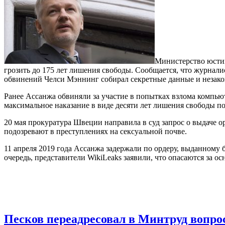
Министерство юсти
грозить до 175 лет лишения свободы. Сообщается, что журна
обвинений Челси Мэннинг собирал секретные данные и незако
Ранее Ассанжа обвиняли за участие в попытках взлома компью
максимальное наказание в виде десяти лет лишения свободы п
20 мая прокуратура Швеции направила в суд запрос о выдаче о
подозревают в преступлениях на сексуальной почве.
11 апреля 2019 года Ассанжа задержали по ордеру, выданному б
очередь, представители WikiLeaks заявили, что опасаются за о
Песков переадресовал в Минтруд вопр