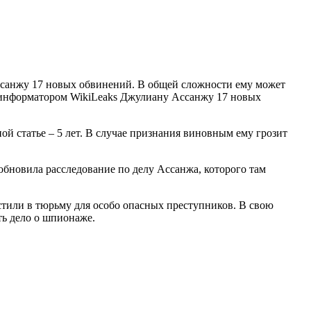
санжу 17 новых обвинений. В общей сложности ему может
и информатором WikiLeaks Джулиану Ассанжу 17 новых
й статье – 5 лет. В случае признания виновным ему грозит
зобновила расследование по делу Ассанжа, которого там
естили в тюрьму для особо опасных преступников. В свою
ть дело о шпионаже.