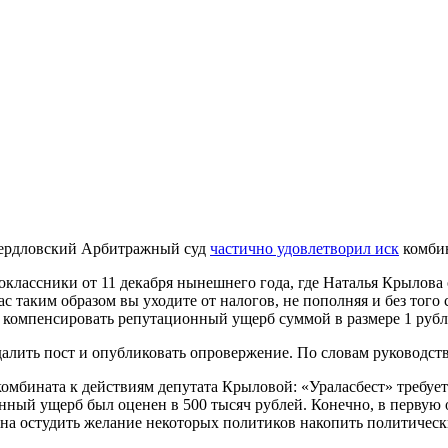
вердловский Арбитражный суд
частично удовлетворил иск
комбин
оклассники от 11 декабря нынешнего года, где Наталья Крылова
с таким образом вы уходите от налогов, не пополняя и без того
и компенсировать репутационный ущерб суммой в размере 1 рубл
далить пост и опубликовать опровержение. По словам руководств
комбината к действиям депутата Крыловой: «Ураласбест» требу
нный ущерб был оценен в 500 тысяч рублей. Конечно, в первую 
лжна остудить желание некоторых политиков накопить политичес