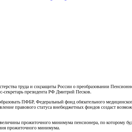
ерства труда и соцзащиты России о преобразовании Пенсионно
сс-секретарь президента РФ Дмитрий Песков.
образовать ПФБР, Федеральный фонд обязательного медицинско
вление правового статуса внебюджетных фондов создаст возмож
 величины прожиточного минимума пенсионера, по которому буд
ния прожиточного минимума.