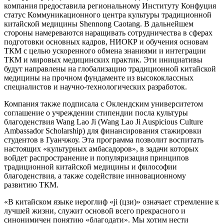
компания предоставила региональному Институту Конфуция
статус Коммуникационного центра культуры традиционной
китайской медицины Shennong Caotang. В дальнейшем
стороны намереваются наращивать сотрудничества в сферах
подготовки основных кадров, НИОКР и обучения основам
ТКМ с целью ускоренного обмена знаниями и интеграции
ТКМ и мировых медицинских практик. Эти инициативы
будут направлены на глобализацию традиционной китайской
медицины на прочном фундаменте из высококлассных
специалистов и научно-технологических разработок.
Компания также подписала с Оклендским университетом
соглашение о учреждении стипендии посла культуры
благоденствия Wang Lao Ji (Wang Lao Ji Auspicious Culture
Ambassador Scholarship) для финансирования стажировки
студентов в Гуанчжоу. Эта программа позволит воспитать
настоящих «культурных амбасадоров», в задачи которых
войдет распространение и популяризация принципов
традиционной китайской медицины и философии
благоденствия, а также содействие инновационному
развитию ТКМ.
«В китайском языке иероглиф «ji (цзи)» означает стремление к
лучшей жизни, служит основой всего прекрасного и
синонимичен понятию «благодати». Мы хотим нести