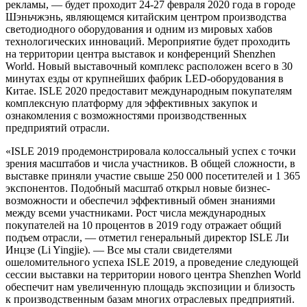
рекламы, — будет проходит 24-27 февраля 2020 года в городе
Шэньчжэнь, являющемся китайским центром производства
светодиодного оборудования и одним из мировых хабов
технологических инноваций. Мероприятие будет проходить
на территории центра выставок и конференций Shenzhen
World. Новый выставочный комплекс расположен всего в 30
минутах езды от крупнейших фабрик LED-оборудования в
Китае. ISLE 2020 предоставит международным покупателям
комплексную платформу для эффективных закупок и
ознакомления с возможностями производственных
предприятий отрасли.
«ISLE 2019 продемонстрировала колоссальный успех с точки
зрения масштабов и числа участников. В общей сложности, в
выставке приняли участие свыше 250 000 посетителей и 1 365
экспонентов. Подобный масштаб открыл новые бизнес-
возможности и обеспечил эффективный обмен знаниями
между всеми участниками. Рост числа международных
покупателей на 10 процентов в 2019 году отражает общий
подъем отрасли, — отметил генеральный директор ISLE Ли
Инцзе (Li Yingjie). — Все мы стали свидетелями
ошеломительного успеха ISLE 2019, а проведение следующей
сессии выставки на территории нового центра Shenzhen World
обеспечит нам увеличенную площадь экспозиции и близость
к производственным базам многих отраслевых предприятий.