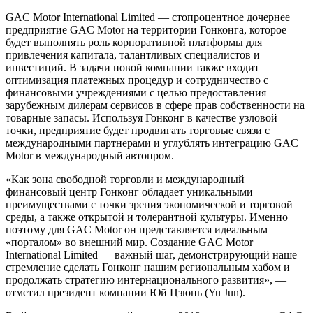
GAC Motor International Limited — стопроцентное дочернее
предприятие GAC Motor на территории Гонконга, которое
будет выполнять роль корпоративной платформы для
привлечения капитала, талантливых специалистов и
инвестиций. В задачи новой компании также входит
оптимизация платежных процедур и сотрудничество с
финансовыми учреждениями с целью предоставления
зарубежным дилерам сервисов в сфере прав собственности на
товарные запасы. Используя Гонконг в качестве узловой
точки, предприятие будет продвигать торговые связи с
международными партнерами и углублять интеграцию GAC
Motor в международный автопром.
«Как зона свободной торговли и международный
финансовый центр Гонконг обладает уникальными
преимуществами с точки зрения экономической и торговой
среды, а также открытой и толерантной культуры. Именно
поэтому для GAC Motor он представляется идеальным
«порталом» во внешний мир. Создание GAC Motor
International Limited — важный шаг, демонстрирующий наше
стремление сделать Гонконг нашим региональным хабом и
продолжать стратегию интернационального развития», —
отметил президент компании Юй Цзюнь (Yu Jun).