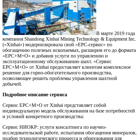
В марте 2019 года
компания Shandong Xinhai Mining Technology & Equipment Inc.
(«Xinhai») модернизировала свой «EPC-сервис» по
обогащению полезных ископаемых, расширив его до формата
«EPC+M+O» и добавив услуги по управлению и
эксплуатационному обслуживанию шахт. «Сервис
EPC+M+O» от Xinhai предоставляет клиентам комплексное
решение для горно-обогатительного производства,
позволяющее решить проблемы управления шахтной
добычей.
Подробное описание сервиса
Сервис EPC+M+O от Xinhai представляет собой
индивидуальную модель обслуживания на базе потребностей
и условий конкретного производства:
Сервис НИОКР: услуги консалтинга по научно-
исследовательской работе, испытания обогащения минералов,
подбор технологического процесса и оборудования для