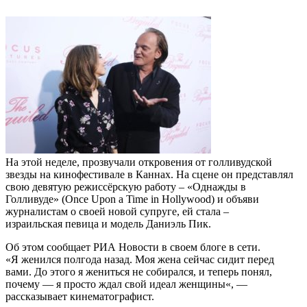
На
этой
неделе
,
прозвучали
откровения
от
голливудской
звезды
на
кинофестивале
в
Каннах
.
На
сцене
он
представлял
свою
девятую
режиссёрскую
работу
– «
Однажды
в
Голливуде
» (
Once
Upon
a
Time
in
Hollywood
)
и
объяви
журналистам
о
своей
новой
супруге, ей стала
–
израильская
певица
и
модель
Даниэль
Пик
.
Об
этом
сообщает
РИА
Новости
в
своем
блоге
в
сети
.
«
Я
женился
полгода
назад
.
Моя
жена
сейчас
сидит
перед
вами
.
До
этого
я
жениться
не
собирался
,
и
теперь
понял
,
почему
—
я
просто
ждал
свой
идеал
женщины
«, —
рассказывает
кинематографист
.