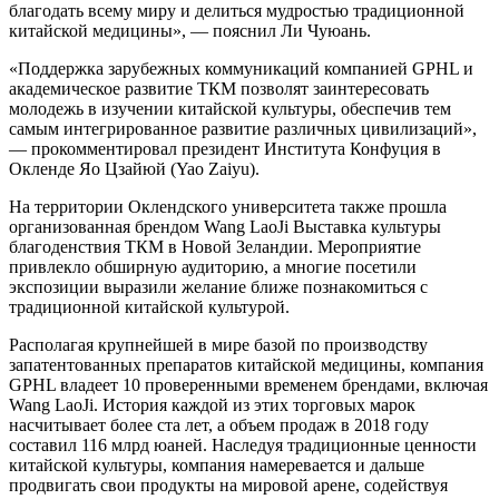
благодать всему миру и делиться мудростью традиционной
китайской медицины», — пояснил Ли Чуюань.
«Поддержка зарубежных коммуникаций компанией GPHL и
академическое развитие ТКМ позволят заинтересовать
молодежь в изучении китайской культуры, обеспечив тем
самым интегрированное развитие различных цивилизаций»,
— прокомментировал президент Института Конфуция в
Окленде Яо Цзайюй (Yao Zaiyu).
На территории Оклендского университета также прошла
организованная брендом Wang LaoJi Выставка культуры
благоденствия ТКМ в Новой Зеландии. Мероприятие
привлекло обширную аудиторию, а многие посетили
экспозиции выразили желание ближе познакомиться с
традиционной китайской культурой.
Располагая крупнейшей в мире базой по производству
запатентованных препаратов китайской медицины, компания
GPHL владеет 10 проверенными временем брендами, включая
Wang LaoJi. История каждой из этих торговых марок
насчитывает более ста лет, а объем продаж в 2018 году
составил 116 млрд юаней. Наследуя традиционные ценности
китайской культуры, компания намеревается и дальше
продвигать свои продукты на мировой арене, содействуя