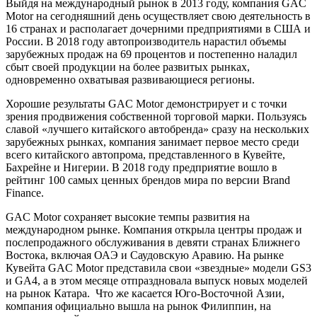
Выйдя на международный рынок в 2013 году, компания GAC
Motor на сегодняшний день осуществляет свою деятельность в
16 странах и располагает дочерними предприятиями в США и
России. В 2018 году автопроизводитель нарастил объемы
зарубежных продаж на 69 процентов и постепенно наладил
сбыт своей продукции на более развитых рынках,
одновременно охватывая развивающиеся регионы.
Хорошие результаты GAC Motor демонстрирует и с точки
зрения продвижения собственной торговой марки. Пользуясь
славой «лучшего китайского автобренда» сразу на нескольких
зарубежных рынках, компания занимает первое место среди
всего китайского автопрома, представленного в Кувейте,
Бахрейне и Нигерии. В 2018 году предприятие вошло в
рейтинг 100 самых ценных брендов мира по версии Brand
Finance.
GAC Motor сохраняет высокие темпы развития на
международном рынке. Компания открыла центры продаж и
послепродажного обслуживания в девяти странах Ближнего
Востока, включая ОАЭ и Саудовскую Аравию. На рынке
Кувейта GAC Motor представила свои «звездные» модели GS3
и GA4, а в этом месяце отпраздновала выпуск новых моделей
на рынок Катара. Что же касается Юго-Восточной Азии,
компания официально вышла на рынок Филиппин, на