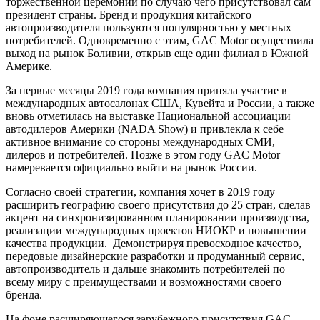
торжественной церемонии по случаю чего присутствовал сам
президент страны. Бренд и продукция китайского
автопроизводителя пользуются популярностью у местных
потребителей. Одновременно с этим, GAC Motor осуществила
выход на рынок Боливии, открыв еще один филиал в Южной
Америке.
За первые месяцы 2019 года компания приняла участие в
международных автосалонах США, Кувейта и России, а также
вновь отметилась на выставке Национальной ассоциации
автодилеров Америки (NADA Show) и привлекла к себе
активное внимание со стороны международных СМИ,
дилеров и потребителей. Позже в этом году GAC Motor
намеревается официально выйти на рынок России.
Согласно своей стратегии, компания хочет в 2019 году
расширить географию своего присутствия до 25 стран, сделав
акцент на синхронизированном планировании производства,
реализации международных проектов НИОКР и повышении
качества продукции. Демонстрируя превосходное качество,
передовые дизайнерские разработки и продуманный сервис,
автопроизводитель и дальше знакомить потребителей по
всему миру с преимуществами и возможностями своего
бренда.
На фоне расширяющегося зарубежного присутствия GAC