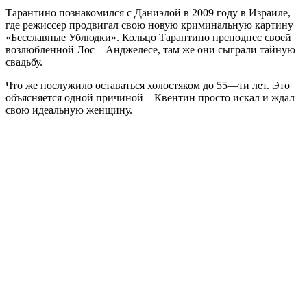
Тарантино
познакомился
с
Даниэлой
в
2009
году
в
Израиле
,
где
режиссер
продвигал
свою
новую
криминальную
картину
«
Бесславные
Ублюдки
».
Кольцо
Тарантино
преподнес
своей
возлюбленной
Лос
—
Анджелесе
,
там
же
они
сыграли
тайную
свадьбу
.
Что
же
послужило
оставаться
холостяком
до
55
—
ти
лет
.
Это
объясняется
одной
причиной –
Квентин
просто
искал
и
ждал
свою
идеальную
женщину
.