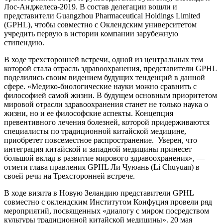
Лос-Анджелеса-2019. В состав делегации вошли и
представители Guangzhou Pharmaceutical Holdings Limited
(GPHL), чтобы совместно с Оклендским университетом
учредить первую в истории компании зарубежную
стипендию.
В ходе трехсторонней встречи, одной из центральных тем
которой стала отрасль здравоохранения, представители GPHL
поделились своим видением будущих тенденций в данной
сфере. «Медико-биологические науки можно сравнить с
философией самой жизни. В будущем основным приоритетом
мировой отрасли здравоохранения станет не только наука о
жизни, но и ее философские аспекты. Концепция
превентивного лечения болезней, которой придерживаются
специалисты по традиционной китайской медицине,
приобретет повсеместное распространение. Уверен, что
интеграция китайской и западной медицины принесет
большой вклад в развитие мирового здравоохранения», —
отмети глава правления GPHL Ли Чуюань (Li Chuyuan) в
своей речи на Трехсторонней встрече.
В ходе визита в Новую Зеландию представители GPHL
совместно с оклендским Институтом Конфуция провели ряд
мероприятий, посвященных «диалогу с миром посредством
культуры традиционной китайской медицины». 20 мая