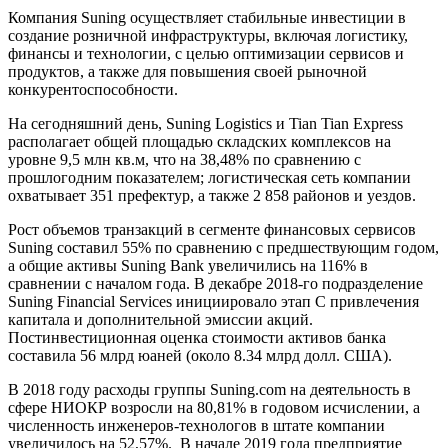
Компания Suning осуществляет стабильные инвестиции в
создание розничной инфраструктуры, включая логистику,
финансы и технологии, с целью оптимизации сервисов и
продуктов, а также для повышения своей рыночной
конкурентоспособности.
На сегодняшний день, Suning Logistics и Tian Tian Express
располагает общей площадью складских комплексов на
уровне 9,5 млн кв.м, что на 38,48% по сравнению с
прошлогодним показателем; логистическая сеть компании
охватывает 351 префектур, а также 2 858 районов и уездов.
Рост объемов транзакций в сегменте финансовых сервисов
Suning составил 55% по сравнению с предшествующим годом,
а общие активы Suning Bank увеличились на 116% в
сравнении с началом года. В декабре 2018-го подразделение
Suning Financial Services инициировало этап С привлечения
капитала и дополнительной эмиссии акций.
Постинвестиционная оценка стоимости активов банка
составила 56 млрд юаней (около 8.34 млрд долл. США).
В 2018 году расходы группы Suning.com на деятельность в
сфере НИОКР возросли на 80,81% в годовом исчислении, а
численность инженеров-технологов в штате компании
увеличилось на 52,57%. В начале 2019 года предприятие