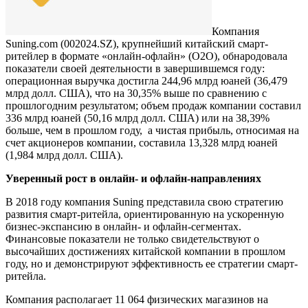
Компания
Suning.com (002024.SZ), крупнейший китайский смарт-
ритейлер в формате «онлайн-офлайн» (O2O), обнародовала
показатели своей деятельности в завершившемся году:
операционная выручка достигла 244,96 млрд юаней (36,479
млрд долл. США), что на 30,35% выше по сравнению с
прошлогодним результатом; объем продаж компании составил
336 млрд юаней (50,16 млрд долл. США) или на 38,39%
больше, чем в прошлом году, а чистая прибыль, относимая на
счет акционеров компании, составила 13,328 млрд юаней
(1,984 млрд долл. США).
Уверенный рост в онлайн- и офлайн-направлениях
В 2018 году компания Suning представила свою стратегию
развития смарт-ритейла, ориентированную на ускоренную
бизнес-экспансию в онлайн- и офлайн-сегментах.
Финансовые показатели не только свидетельствуют о
высочайших достижениях китайской компании в прошлом
году, но и демонстрируют эффективность ее стратегии смарт-
ритейла.
Компания располагает 11 064 физических магазинов на