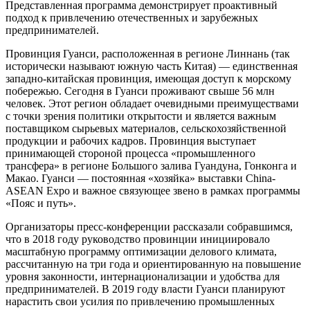
Представленная программа демонстрирует проактивный
подход к привлечению отечественных и зарубежных
предпринимателей.
Провинция Гуанси, расположенная в регионе Линнань (так
исторически называют южную часть Китая) — единственная
западно-китайская провинция, имеющая доступ к морскому
побережью. Сегодня в Гуанси проживают свыше 56 млн
человек. Этот регион обладает очевидными преимуществами
с точки зрения политики открытости и является важным
поставщиком сырьевых материалов, сельскохозяйственной
продукции и рабочих кадров. Провинция выступает
принимающей стороной процесса «промышленного
трансфера» в регионе Большого залива Гуандуна, Гонконга и
Макао. Гуанси — постоянная «хозяйка» выставки China-
ASEAN Expo и важное связующее звено в рамках программы
«Пояс и путь».
Организаторы пресс-конференции рассказали собравшимся,
что в 2018 году руководство провинции инициировало
масштабную программу оптимизации делового климата,
рассчитанную на три года и ориентированную на повышение
уровня законности, интернационализации и удобства для
предпринимателей. В 2019 году власти Гуанси планируют
нарастить свои усилия по привлечению промышленных