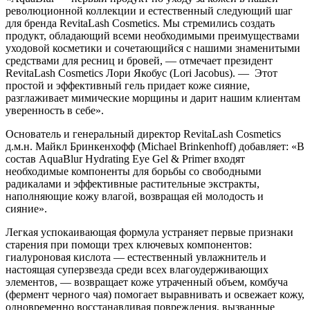
революционной коллекции и естественный следующий шаг
для бренда RevitaLash Cosmetics. Мы стремились создать
продукт, обладающий всеми необходимыми преимуществами
уходовой косметики и сочетающийся с нашими знаменитыми
средствами для ресниц и бровей, — отмечает президент
RevitaLash Cosmetics Лори Якобус (Lori Jacobus). — Этот
простой и эффективный гель придает коже сияние,
разглаживает мимические морщины и дарит нашим клиентам
уверенность в себе».
Основатель и генеральный директор RevitaLash Cosmetics
д.м.н. Майкл Бринкенхофф (Michael Brinkenhoff) добавляет: «В
состав AquaBlur Hydrating Eye Gel & Primer входят
необходимые компоненты для борьбы со свободными
радикалами и эффективные растительные экстракты,
наполняющие кожу влагой, возвращая ей молодость и
сияние».
Легкая успокаивающая формула устраняет первые признаки
старения при помощи трех ключевых компонентов:
гиалуроновая кислота — естественный увлажнитель и
настоящая суперзвезда среди всех влагоудерживающих
элементов, — возвращает коже утраченный объем, комбуча
(фермент черного чая) помогает выравнивать и освежает кожу,
одновременно восстанавливая повреждения, вызванные