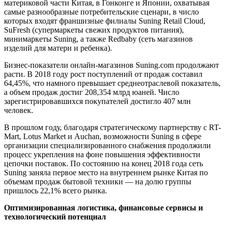
материковой части Китая, в Гонконге и Японии, охватывая
самые разнообразные потребительские сценари, в число
которых входят франшизные филиалы Suning Retail Cloud,
SuFresh (супермаркеты свежих продуктов питания),
минимаркеты Suning, а также Redbaby (сеть магазинов
изделий для матери и ребенка).
Бизнес-показатели онлайн-магазинов Suning.com продолжают
расти. В 2018 году рост поступлений от продаж составил
64,45%, что намного превышает среднеотраслевой показатель,
а объем продаж достиг 208,354 млрд юаней. Число
зарегистрировавшихся покупателей достигло 407 млн
человек.
В прошлом году, благодаря стратегическому партнерству с RT-
Mart, Lotus Market и Auchan, возможности Suning в сфере
организации специализированного снабжения продолжили
процесс укрепления на фоне повышения эффективности
цепочки поставок. По состоянию на конец 2018 года сеть
Suning заняла первое место на внутреннем рынке Китая по
объемам продаж бытовой техники — на долю группы
пришлось 22,1% всего рынка.
Оптимизированная логистика, финансовые сервисы и
технологический потенциал