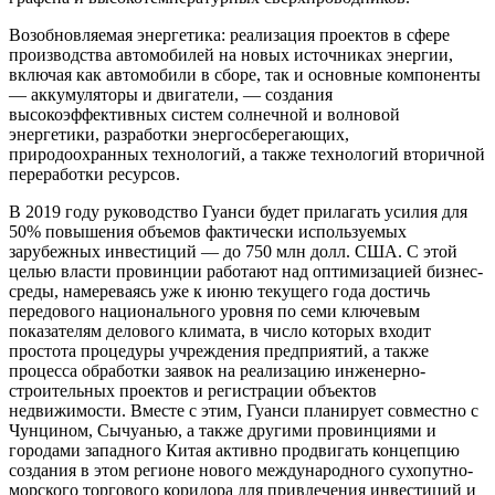
Возобновляемая энергетика: реализация проектов в сфере
производства автомобилей на новых источниках энергии,
включая как автомобили в сборе, так и основные компоненты
— аккумуляторы и двигатели, — создания
высокоэффективных систем солнечной и волновой
энергетики, разработки энергосберегающих,
природоохранных технологий, а также технологий вторичной
переработки ресурсов.
В 2019 году руководство Гуанси будет прилагать усилия для
50% повышения объемов фактически используемых
зарубежных инвестиций — до 750 млн долл. США. С этой
целью власти провинции работают над оптимизацией бизнес-
среды, намереваясь уже к июню текущего года достичь
передового национального уровня по семи ключевым
показателям делового климата, в число которых входит
простота процедуры учреждения предприятий, а также
процесса обработки заявок на реализацию инженерно-
строительных проектов и регистрации объектов
недвижимости. Вместе с этим, Гуанси планирует совместно с
Чунцином, Сычуанью, а также другими провинциями и
городами западного Китая активно продвигать концепцию
создания в этом регионе нового международного сухопутно-
морского торгового коридора для привлечения инвестиций и