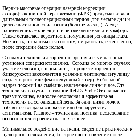
Первые массовые операции лазерной коррекции
фоторефракционной кератэктомии (ФРК) предусматривали
длительный послеоперационный период (три-четыре дня) и
долгое восстановление зрения (больше месяца). А еще
пациенты после операции испытывали явный дискомфорт.
Также оставалась вероятность помутнения роговицы глаза.
Ни читать, ни заниматься спортом, ни работать, естественно,
после операции было нельзя.
С годами технологии коррекции зрения и сами лазерные
установки совершенствовались. Сегодня во многих случаях
участие человека, специалиста, в процессе коррекции
близорукости заключается в удалении лентикулы (эту линзу
создает в роговице фемтосекундный лазер). Небольшой
надрез похожий на смайлик, извлечение линзы и все. Эта
технология получила название ReLEx Smile.Это наименее
травмирующая, наиболее безопасная и эффективная
технология на сегодняшний день. За один визит можно
избавиться от дальнозоркости или близорукости,
астигматизма. Главное – точная диагностика, исследование
особенностей строения глазных тканей.
Минимальное воздействие на ткани, сведение практически к
нулю риска осложнений, быстрое восстановление после