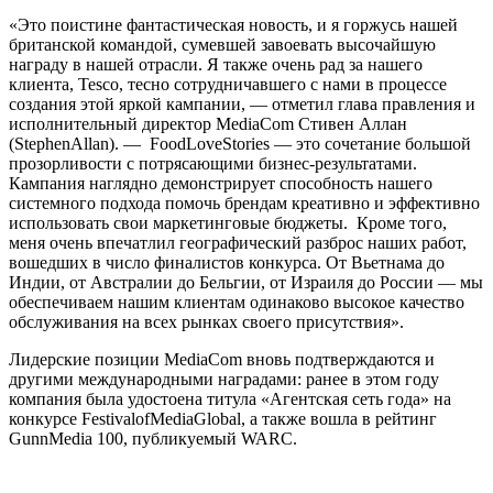
«Это поистине фантастическая новость, и я горжусь нашей
британской командой, сумевшей завоевать высочайшую
награду в нашей отрасли. Я также очень рад за нашего
клиента, Tesco, тесно сотрудничавшего с нами в процессе
создания этой яркой кампании, — отметил глава правления и
исполнительный директор MediaCom Стивен Аллан
(StephenAllan). — FoodLoveStories — это сочетание большой
прозорливости с потрясающими бизнес-результатами.
Кампания наглядно демонстрирует способность нашего
системного подхода помочь брендам креативно и эффективно
использовать свои маркетинговые бюджеты. Кроме того,
меня очень впечатлил географический разброс наших работ,
вошедших в число финалистов конкурса. От Вьетнама до
Индии, от Австралии до Бельгии, от Израиля до России — мы
обеспечиваем нашим клиентам одинаково высокое качество
обслуживания на всех рынках своего присутствия».
Лидерские позиции MediaCom вновь подтверждаются и
другими международными наградами: ранее в этом году
компания была удостоена титула «Агентская сеть года» на
конкурсе FestivalofMediaGlobal, а также вошла в рейтинг
GunnMedia 100, публикуемый WARC.