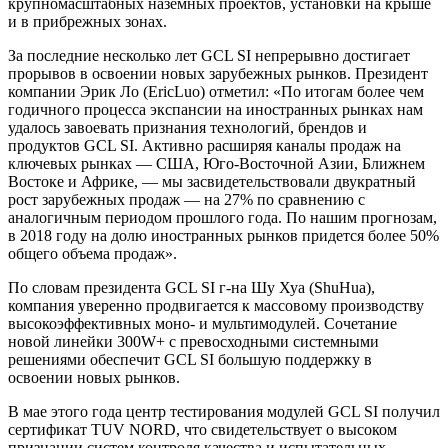
крупномасштабных наземных проектов, установки на крыше
и в прибрежных зонах.
За последние несколько лет GCL SI непрерывно достигает
прорывов в освоении новых зарубежных рынков. Президент
компании Эрик Ло (EricLuo) отметил: «По итогам более чем
годичного процесса экспансии на иностранных рынках нам
удалось завоевать признания технологий, брендов и
продуктов GCL SI. Активно расширяя каналы продаж на
ключевых рынках — США, Юго-Восточной Азии, Ближнем
Востоке и Африке, — мы засвидетельствовали двукратный
рост зарубежных продаж — на 27% по сравнению с
аналогичным периодом прошлого года. По нашим прогнозам,
в 2018 году на долю иностранных рынков придется более 50%
общего объема продаж».
По словам президента GCL SI г-на Шу Хуа (ShuHua),
компания уверенно продвигается к массовому производству
высокоэффективных моно- и мультимодулей. Сочетание
новой линейки 300W+ с превосходными системными
решениями обеспечит GCL SI большую поддержку в
освоении новых рынков.
В мае этого года центр тестирования модулей GCL SI получил
сертификат TUV NORD, что свидетельствует о высоком
признании систем контроля качества и испытательных