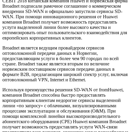
CEBIT 2018 китайская компания Huawei и норвежская фирма
Broadnet подписали рамочное соглашение о коммерческом
внедрении SD-WAN и официально запустили сервисы SD-
WAN. При помощи инновационного решения от Huawei
компания Broadnet получает возможность предоставлять
услуги выделенной линии более высокого качества и
оптимизировать опыт пользовательского взаимодействия для
европейских корпоративных клиентов.
Broadnet является ведущим провайдером сервисов
оптоволоконной передачи данных в Норвегии,
предоставляющим услуги в более чем 90 городах по всей
стране. Broadnet также является вторым по величине
норвежским поставщиком сервисов передачи данных в
формате B2B, предлагающим широкий спектр услуг, включая
оптоволоконный VPN, Internet и Ethernet.
Используя преимущества решения SD-WAN от fromHuawei,
компания Broadnet способна быстро предоставлять
корпоративным клиентам недорогие сервисы выделенной
линии «по запросу» с облачными, визуализированными
процессами эксплуатации и обслуживания (O&M). При
помощи комплексной линейки высокопроизводительного
абонентского оборудования (СРЕ) Huawei компания Broadnet
получает возможность предоставлять услуги WAN-связи