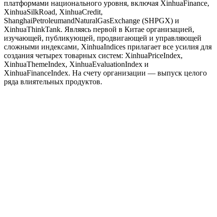
платформами национального уровня, включая XinhuaFinance,
XinhuaSilkRoad, XinhuaCredit,
ShanghaiPetroleumandNaturalGasExchange (SHPGX) и
XinhuaThinkTank. Являясь первой в Китае организацией,
изучающей, публикующей, продвигающей и управляющей
сложными индексами, XinhuaIndices прилагает все усилия для
создания четырех товарных систем: XinhuaPriceIndex,
XinhuaThemeIndex, XinhuaEvaluationIndex и
XinhuaFinanceIndex. На счету организации — выпуск целого
ряда влиятельных продуктов.