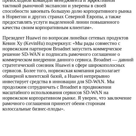
превосходной командой менеджмента и эффективной
тактикой рыночной экспансии и уверены в своей
способности завоевать большую долю корпоративного рынка
в Норвегии и других странах Северной Европы, а также
предоставлять услуги выделенной линии повышенного
качества своим корпоративным клиентам».
Президент Huawei по вопросам линейки сетевых продуктов
Кевин Ху (KevinHu) подчеркнул: «Мы рады совместно с
норвежским партнером Broadnet запустить коммерческое
решение SD-WAN и подписать рамочного соглашение о
коммерческом внедрении данного сервиса. Broadnet — давний
стратегический союзник Huawei в сфере широкополосных
сервисов. Более того, норвежская компания располагает
обширной клиентской базой, а Huawei непрерывно
инвестирует средства в инновации для SD-WAN. Мы
продолжим сотрудничать с Broadnet в продвижении
масштабного использования сервисов SD-WAN на
норвежском корпоративном рынке. Я уверен, что заключение
рамочного соглашения принесет обеим сторонам
колоссальные бизнес-плоды».