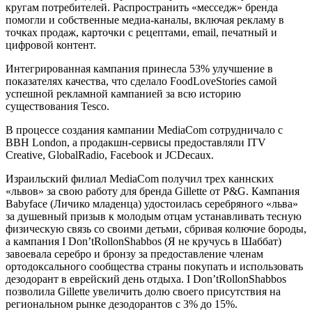
кругам потребителей. Распространить «месседж» бренда
помогли и собственные медиа-каналы, включая рекламу в
точках продаж, карточки с рецептами, email, печатный и
цифровой контент.
Интегрированная кампания принесла 53% улучшение в
показателях качества, что сделало FoodLoveStories самой
успешной рекламной кампанией за всю историю
существования Tesco.
В процессе создания кампании MediaCom сотрудничало с
BBH London, а продакшн-сервисы предоставляли ITV
Creative, GlobalRadio, Facebook и JCDecaux.
Израильский филиал MediaCom получил трех каннских
«львов» за свою работу для бренда Gillette от P&G. Кампания
Babyface (Личико младенца) удостоилась серебряного «льва»
за душевный призыв к молодым отцам устанавливать тесную
физическую связь со своими детьми, сбривая колючие бороды,
а кампания I Don’tRollonShabbos (Я не кручусь в Шаббат)
завоевала серебро и бронзу за предоставление членам
ортодоксального сообщества страны покупать и использовать
дезодорант в еврейский день отдыха. I Don’tRollonShabbos
позволила Gillette увеличить долю своего присутствия на
региональном рынке дезодорантов с 3% до 15%.