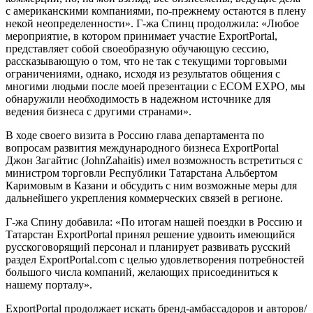
с американскими компаниями, по-прежнему остаются в плену
некой неопределенности». Г-жа Спинц продолжила: «Любое
мероприятие, в котором принимает участие ExportPortal,
представляет собой своеобразную обучающую сессию,
рассказывающую о том, что не так с текущими торговыми
ограничениями, однако, исходя из результатов общения с
многими людьми после моей презентации с ECOM EXPO, мы
обнаружили необходимость в надежном источнике для
ведения бизнеса с другими странами».
В ходе своего визита в Россию глава департамента по
вопросам развития международного бизнеса ExportPortal
Джон Загайтис (JohnZahaitis) имел возможность встретиться с
министром торговли Республики Татарстана Альбертом
Каримовым в Казани и обсудить с ним возможные меры для
дальнейшего укрепления коммерческих связей в регионе.
Г-жа Спину добавила: «По итогам нашей поездки в Россию и
Татарстан ExportPortal принял решение удвоить имеющийся
русскоговорящий персонал и планирует развивать русский
раздел ExportPortal.com с целью удовлетворения потребностей
большого числа компаний, желающих присоединиться к
нашему порталу».
ExportPortal продолжает искать бренд-амбассадоров и авторов/