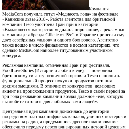
Компания
MediaCom получила титул «Медиасеть года» на фестивале
«Каннские львы-2018». Работа агентства для британской
компании Tesco удостоена Гран-при в категории
«Выдающееся мастерство медиа-планирования», а рекламные
кампании для бренда Gillette от P&G в Израиле принесли ему
двух серебряных «львов» и одного бронзового. Агентство
также вошло в число финалистов в восьми категориях, что
сделало MediaCom наиболее титулованным участником
конкурса.
Рекламная кампания, отмеченная Гран-при фестиваля, —
FoodLoveStories (Истории о любви к еде), — позволила
британскому гиганту розничной торговли Tesco наполнить
функциональный процесс покупки продуктов питания
яркими эмоциями. В отличие от конкурентов, делающих
акцент на происхождении продуктов, Tesco в своей первой за
три года рекламной кампании воздал должное «еде, которую
вы любите готовить для любимых вами людей».
Центральная идея кампании доносилась до аудитории
посредством платных цифровых каналов, уличных постеров и
рекламы на радио, а продуманное адресное планирование
обеспечило передачу персонализированных историй целевым