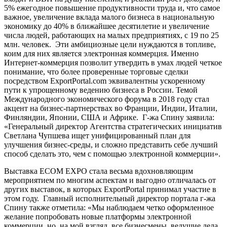
5% ежегодное повышение продуктивности труда и, что самое
важное, увеличение вклада малого бизнеса в национальную
экономику до 40% в ближайшее десятилетие и увеличение
числа людей, работающих на малых предприятиях, с 19 по 25
млн. человек. Эти амбициозные цели нуждаются в топливе,
коим для них является электронная коммерция. Именно
Интернет-коммерция позволит утвердить в умах людей четкое
понимание, что более проверенные торговые сделки
посредством ExportPortal.com эквивалентны ускоренному
пути к упрощенному ведению бизнеса в России. Темой
Международного экономического форума в 2018 году стал
акцент на бизнес-партнерствах во Франции, Индии, Италии,
Финляндии, Японии, США и Африке. Г-жа Спину заявила:
«Генеральный директор Агентства стратегических инициатив
Светлана Чупшева ищет унифицированный план для
улучшения бизнес-среды, и сложно представить себе лучший
способ сделать это, чем с помощью электронной коммерции».
Выставка ECOM EXPO стала весьма вдохновляющим
мероприятием по многим аспектам и выгодно отличалась от
других выставок, в которых ExportPortal принимал участие в
этом году. Главный исполнительный директор портала г-жа
Спину также отметила: «Мы наблюдаем четко оформленное
желание попробовать новые платформы электронной
коммерции, но, на мой взгляд, все бизнесмены, ведущие дела