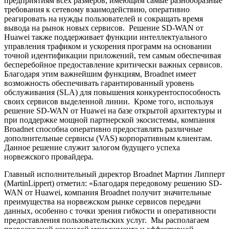
предприятиям всех размеров, имеющим самые разнообразные
требования к сетевому взаимодействию, оперативно
реагировать на нужды пользователей и сокращать время
вывода на рынок новых сервисов. Решение SD-WAN от
Huawei также поддерживает функции интеллектуального
управления трафиком и ускорения программ на основании
точной идентификации приложений, тем самым обеспечивая
бесперебойное предоставление критически важных сервисов.
Благодаря этим важнейшим функциям, Broadnet имеет
возможность обеспечивать гарантированный уровень
обслуживания (SLA) для повышения конкурентоспособность
своих сервисов выделенной линии. Кроме того, используя
решение SD-WAN от Huawei на базе открытой архитектуры и
при поддержке мощной партнерской экосистемы, компания
Broadnet способна оперативно предоставлять различные
дополнительные сервисы (VAS) корпоративным клиентам.
Данное решение служит залогом будущего успеха
норвежского провайдера.
Главный исполнительный директор Broadnet Мартин Липперт
(MartinLippert) отметил: «Благодаря передовому решению SD-
WAN от Huawei, компания Broadnet получит значительные
преимущества на норвежском рынке сервисов передачи
данных, особенно с точки зрения гибкости и оперативности
предоставления пользовательских услуг. Мы располагаем