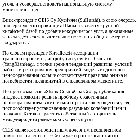
уголь и усовершенствовать национальную систему
мониторинга цен.
Вице-президент CEIS Су Хуэйчжи (SuHuizhi), в свою очередь,
подчеркнул, что провинция Шаньси является крупной
китайской базой по добыче коксующегося угля, а доказанные
запасы здесь составляют свыше половины общих резервов
государства.
По словам президент Китайской ассоциации
транспортировки и дистрибуции угля Яна Сяньфэна
(YangXianfeng), с точки зрения тенденций развития, условий
работы и реагирования предприятий, модель индексного
ценообразования больше соответствует правилам рынка и
потребностям предприятий в справедливом маркетинге.
По прогнозам главыShanxiCokingCoalGroup, публикация
индекса позволит решить проблему с хаотичным
ценообразованием в китайской отрасли коксующегося угля,
поспособствует установлению разумных колебаний цен и
позволит Китаю нарастить собственный авторитет на
международном рынке коксующегося угля.
CEIS является стопроцентным дочерним предприятием
новостного агентства «Синьхуа» и располагает пятью