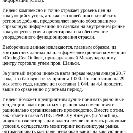
информации (CEIS).
Индекс комплексно и точно отражает уровень цен на
коксующийся уголь, а также его колебания в китайских
регионах добычи, предоставляет научно обоснованную
справочную информацию по сделкам на внутреннем рынке
коксующегося угля и ориентирован на обеспечение
упорядоченного функционирования отрасли.
Выборочные данные извлекаются, главным образом, из
контрактных данных на платформе электронной коммерции
«CokingCoalOnline», принадлежащей Международному
центру торговли углем пров. Шаньси.
За учетный период индекса взята первая неделя января 2017
года, а за базовую точку принята 1 000. По состоянию на 29
мая этого года, индекс цен составил 1 044, на 4,4 процента
выше по сравнению с учетным период.
Индекс поможет предприятиям лучше понимать рыночные
тенденции, адаптироваться к рыночным изменениям и
рационально организовывать производство. Вместе с этим,
как отметил глава NDRC-PMC Лу Яньчунь (LuYanchun),
индекс позволит органам власти лучше понимать рыночные
условия, осуществлять мониторинг конъюнктуры рынка,
оптимизировать контроль ценообразования на коксующийся