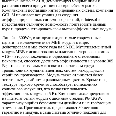
выставке Intersolar 2018, демонстрируя мощные шаги к
развитию своего присутствия на европейском рынке.
Комплексный поставщик интегрированных систем, компания
GCL SI прилагает все усилия для создания
дифференцированных системных решений, и Intersolar
представляет отличную возможность подтвердить данный
курс и продемонстрировать свои высокоэффективные модули.
Линейка 300W+, в которую входят самые современные
мульти- и моноэлементные МВВ-модули в мире,
дебютировала в мае этого года на SNEC. Мультиэлементный
модуль MBB с использованием пластин из черного кремния
«TS+» второго поколения и однослойным стеклянным
покрытием, способен достигать эффективности на уровне 305
Вт, что является самым высоким показателем среди
традиционных мультиэлементных систем, находящихся в
серийном производстве. Модуль также отличается более
эстетичным дизайном и равномерным цветом. Кроме того,
текстура черного кремния способствует поглощению
солнечного излучения, что позволяет повысить
эффективность модуля на 5 Вт. Компания также представила
на Intersolar белый модуль с двойным стеклом P6/72GW,
характеризующийся безрамочным дизайном и не требующим
заземления. Производитель предоставляет 30-летнюю
гарантию на модуль, а сама система отлично подходит для