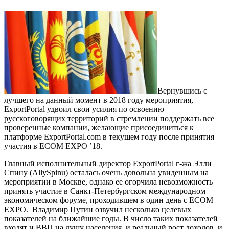
Вернувшись с
лучшего на данный момент в 2018 году мероприятия,
ExportPortal удвоил свои усилия по освоению
русскоговорящих территорий в стремлении поддержать все
проверенные компании, желающие присоединиться к
платформе ExportPortal.com в текущем году после принятия
участия в ECOM EXPO ’18.
Главный исполнительный директор ExportPortal г-жа Элли
Спину (AllySpinu) осталась очень довольна увиденным на
мероприятии в Москве, однако ее огорчила невозможность
принять участие в Санкт-Петербургском международном
экономическом форуме, проходившем в один день с ECOM
EXPO. Владимир Путин озвучил несколько целевых
показателей на ближайшие годы. В число таких показателей
входят и ВВП на душу населения, и реальный рост доходов, и