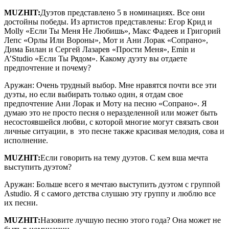
MUZHIT
:
Дуэтов представлено 5 в номинациях. Все они
достойны победы. Из артистов представлены: Егор Крид и
Molly «Если Ты Меня Не Любишь», Макс Фадеев и Григорий
Лепс «Орлы Или Вороны», Мот и Ани Лорак «Сопрано»,
Дима Билан и Сергей Лазарев «Прости Меня», Emin и
A’Studio «Если Ты Рядом». Какому дуэту вы отдаете
предпочтение и почему?
Аружан: Очень трудный выбор. Мне нравятся почти все эти
дуэты, но если выбирать только один, я отдам свое
предпочтение Ани Лорак и Моту на песню «Сопрано». Я
думаю это не просто песня о неразделенной или может быть
несостоявшейся любви, с которой многие могут связать свои
личные ситуации, в это песне также красивая мелодия, сова и
исполнение.
MUZHIT
:
Если говорить на тему дуэтов. С кем вша мечта
выступить дуэтом?
Аружан: Больше всего я мечтаю выступить дуэтом с группой
Astudio. Я с самого детства слушаю эту группу и люблю все
их песни.
MUZHIT
:
Назовите лучшую песню этого года? Она может не