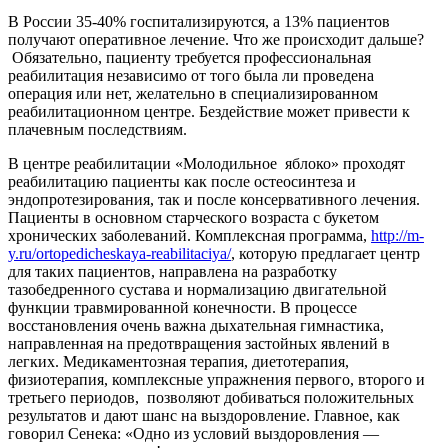
В России 35-40% госпитализируются, а 13% пациентов
получают оперативное лечение. Что же происходит дальше?
Обязательно, пациенту требуется профессиональная
реабилитация независимо от того была ли проведена
операция или нет, желательно в специализированном
реабилитационном центре. Бездействие может привести к
плачевным последствиям.
В центре реабилитации «Молодильное яблоко» проходят
реабилитацию пациенты как после остеосинтеза и
эндопротезирования, так и после консервативного лечения.
Пациенты в основном старческого возраста с букетом
хронических заболеваний. Комплексная программа,
http://m-
y.ru/ortopedicheskaya-reabilitaciya/
, которую предлагает центр
для таких пациентов, направлена на разработку
тазобедренного сустава и нормализацию двигательной
функции травмированной конечности. В процессе
восстановления очень важна дыхательная гимнастика,
направленная на предотвращения застойных явлений в
легких. Медикаментозная терапия, диетотерапия,
физиотерапия, комплексные упражнения первого, второго и
третьего периодов, позволяют добиваться положительных
результатов и дают шанс на выздоровление. Главное, как
говорил Сенека: «Одно из условий выздоровления —