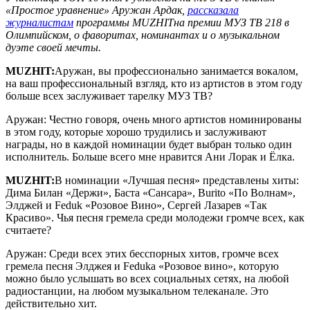
«Простое уравнение» Аружан Ардак,
рассказала
журналистам
программы
MUZHIT
на премии МУЗ ТВ 218 в
Олимпийском, о фаворитах, номинантах и о музыкальном
дуэте своей мечты.
MUZHIT
:
Аружан, вы профессионально занимается вокалом,
на ваш профессиональный взгляд, кто из артистов в этом году
больше всех заслуживает тарелку МУЗ ТВ?
Аружан: Честно говоря, очень много артистов номинированы
в этом году, которые хорошо трудились и заслуживают
награды, но в каждой номинации будет выбран только один
исполнитель. Больше всего мне нравится Ани Лорак и Ёлка.
MUZHIT
:
В номинации «Лучшая песня» представлены хиты:
Дима Билан «Держи», Баста «Сансара», Burito «По Волнам»,
Элджей и Feduk «Розовое Вино», Сергей Лазарев «Так
Красиво». Чья песня гремела среди молодежи громче всех, как
считаете?
Аружан: Среди всех этих бесспорных хитов, громче всех
гремела песня Элджея и Fedukа «Розовое вино», которую
можно было услышать во всех социальных сетях, на любой
радиостанции, на любом музыкальном телеканале. Это
действительно хит.