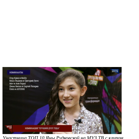
Участница ТОП 10 Яны Рудковской на МУЗ ТВ с клипом