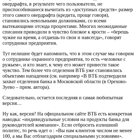
овердрафта, в результате чего пользователи, не
приспособившиеся вычитать из «доступных средств» размер
этого самого овердрафта (кредита, проще говоря),
становились невольными должниками, со всеми
вытекающими отсюда процентами. Многих неожиданные
списания приводили в чувство близкое к ярости – «берешь
чужие на время, а отдаешь-то свои и навсегда», говорят
сотрудники предприятия.
Тут нелишне будет напомнить, что в этом случае мы говорим
о сотруднике охранного предприятия, то есть «человеке с
ружьем», и кто знает, к чему его может привести такое
чувство. Тем более что отделения ВТБ уже становились
объектами нападения (см. например «В ВТБ подтвердили
захват отделения банка в Московской области (в Орехово-
Зуево – прим. автора).
Следовательно, остается последняя и самая любопытная
версия…
Ну как, версия? На официальном сайте ВТБ есть конкретная
наводка: «индивидуальные условия на продукты банка для
руководителей компании». Если отбросить излишний
политес, то речь идет о : «Вы нам клиентов числом не менее
100, а мы Вас отблагодарим специальными условиями».