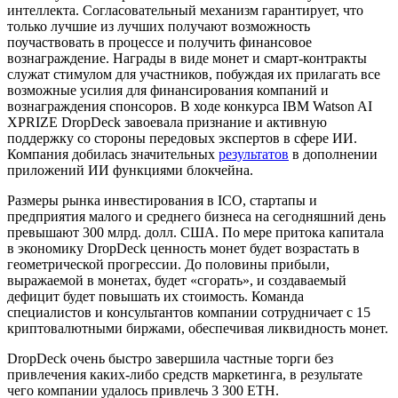
интеллекта. Согласовательный механизм гарантирует, что
только лучшие из лучших получают возможность
поучаствовать в процессе и получить финансовое
вознаграждение. Награды в виде монет и смарт-контракты
служат стимулом для участников, побуждая их прилагать все
возможные усилия для финансирования компаний и
вознаграждения спонсоров. В ходе конкурса IBM Watson AI
XPRIZE DropDeck завоевала признание и активную
поддержку со стороны передовых экспертов в сфере ИИ.
Компания добилась значительных
результатов
в дополнении
приложений ИИ функциями блокчейна.
Размеры рынка инвестирования в ICO, стартапы и
предприятия малого и среднего бизнеса на сегодняшний день
превышают 300 млрд. долл. США. По мере притока капитала
в экономику DropDeck ценность монет будет возрастать в
геометрической прогрессии. До половины прибыли,
выражаемой в монетах, будет «сгорать», и создаваемый
дефицит будет повышать их стоимость. Команда
специалистов и консультантов компании сотрудничает с 15
криптовалютными биржами, обеспечивая ликвидность монет.
DropDeck очень быстро завершила частные торги без
привлечения каких-либо средств маркетинга, в результате
чего компании удалось привлечь 3 300 ETH.