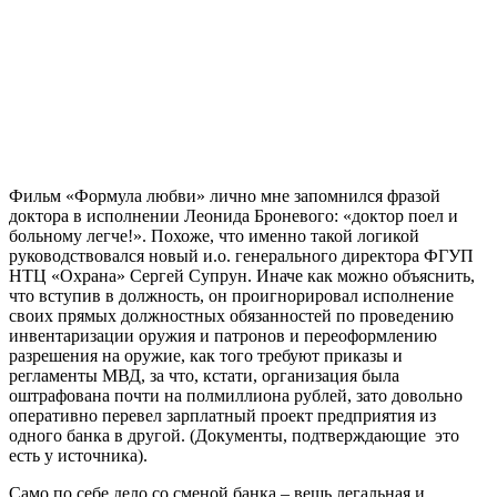
Фильм «Формула любви» лично мне запомнился фразой
доктора в исполнении Леонида Броневого: «доктор поел и
больному легче!». Похоже, что именно такой логикой
руководствовался новый и.о. генерального директора ФГУП
НТЦ «Охрана» Сергей Супрун. Иначе как можно объяснить,
что вступив в должность, он проигнорировал исполнение
своих прямых должностных обязанностей по проведению
инвентаризации оружия и патронов и переоформлению
разрешения на оружие, как того требуют приказы и
регламенты МВД, за что, кстати, организация была
оштрафована почти на полмиллиона рублей, зато довольно
оперативно перевел зарплатный проект предприятия из
одного банка в другой. (Документы, подтверждающие это
есть у источника).
Само по себе дело со сменой банка – вещь легальная и