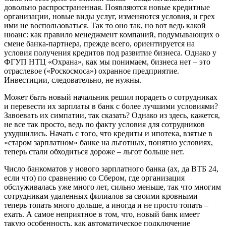
довольно распространенная. Появляются новые кредитные
организации, новые виды услуг, изменяются условия, и грех
ими не воспользоваться. Так то оно так, но вот ведь какой
нюанс: как правило менеджмент компаний, подумывающих о
смене банка-партнера, прежде всего, ориентируется на
условия получения кредитов под развитие бизнеса. Однако у
ФГУП НТЦ «Охрана», как мы понимаем, бизнеса нет – это
отраслевое («Роскосмоса») охранное предприятие.
Инвестиции, следовательно, не нужны.
Может быть новый начальник решил порадеть о сотрудниках
и перевести их зарплаты в банк с более лучшими условиями?
Завоевать их симпатии, так сказать? Однако из здесь, кажется,
не все так просто, ведь по факту условия для сотрудников
ухудшились. Начать с того, что кредиты и ипотека, взятые в
«старом зарплатном» банке на льготных, понятно условиях,
теперь стали обходиться дороже – льгот больше нет.
Число банкоматов у нового зарплатного банка (ах, да ВТБ 24,
если что) по сравнению со Сбером, где организация
обслуживалась уже много лет, сильно меньше, так что многим
сотрудникам удаленных филиалов за своими кровными
теперь топать много дольше, а иногда и не просто топать –
ехать. А самое неприятное в том, что, новый банк имеет
такую особенность, как автоматическое подключение