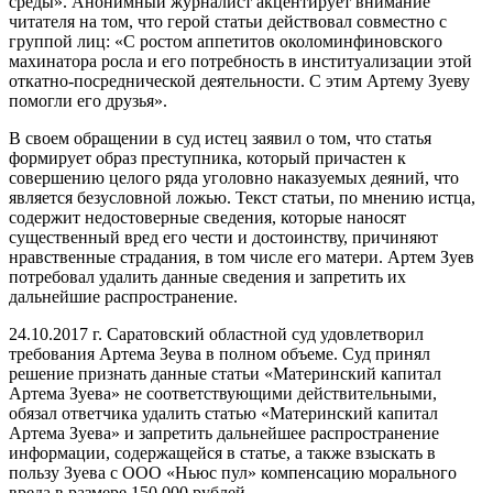
среды». Анонимный журналист акцентирует внимание
читателя на том, что герой статьи действовал совместно с
группой лиц: «С ростом аппетитов околоминфиновского
махинатора росла и его потребность в институализации этой
откатно-посреднической деятельности. С этим Артему Зуеву
помогли его друзья».
В своем обращении в суд истец заявил о том, что статья
формирует образ преступника, который причастен к
совершению целого ряда уголовно наказуемых деяний, что
является безусловной ложью. Текст статьи, по мнению истца,
содержит недостоверные сведения, которые наносят
существенный вред его чести и достоинству, причиняют
нравственные страдания, в том числе его матери. Артем Зуев
потребовал удалить данные сведения и запретить их
дальнейшие распространение.
24.10.2017 г. Саратовский областной суд удовлетворил
требования Артема Зеува в полном объеме. Суд принял
решение признать данные статьи «Материнский капитал
Артема Зуева» не соответствующими действительными,
обязал ответчика удалить статью «Материнский капитал
Артема Зуева» и запретить дальнейшее распространение
информации, содержащейся в статье, а также взыскать в
пользу Зуева с ООО «Ньюс пул» компенсацию морального
вреда в размере 150 000 рублей.