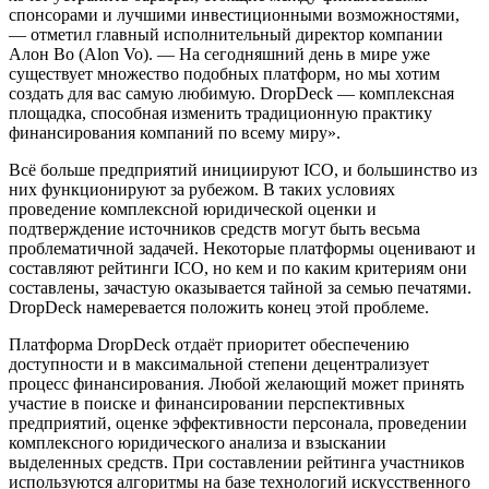
спонсорами и лучшими инвестиционными возможностями,
— отметил главный исполнительный директор компании
Алон Во (Alon Vo). — На сегодняшний день в мире уже
существует множество подобных платформ, но мы хотим
создать для вас самую любимую. DropDeck — комплексная
площадка, способная изменить традиционную практику
финансирования компаний по всему миру».
Всё больше предприятий инициируют ICO, и большинство из
них функционируют за рубежом. В таких условиях
проведение комплексной юридической оценки и
подтверждение источников средств могут быть весьма
проблематичной задачей. Некоторые платформы оценивают и
составляют рейтинги ICO, но кем и по каким критериям они
составлены, зачастую оказывается тайной за семью печатями.
DropDeck намеревается положить конец этой проблеме.
Платформа DropDeck отдаёт приоритет обеспечению
доступности и в максимальной степени децентрализует
процесс финансирования. Любой желающий может принять
участие в поиске и финансировании перспективных
предприятий, оценке эффективности персонала, проведении
комплексного юридического анализа и взыскании
выделенных средств. При составлении рейтинга участников
используются алгоритмы на базе технологий искусственного