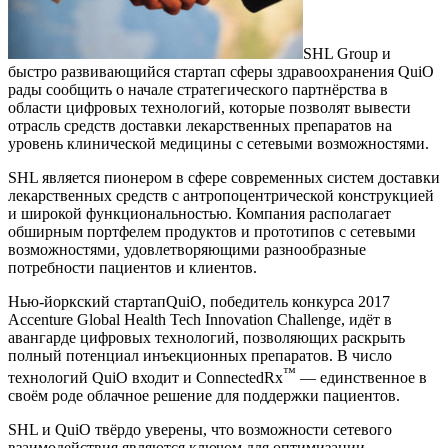
SHL Group и
быстро развивающийся стартап сферы здравоохранения QuiO
рады сообщить о начале стратегического партнёрства в
области цифровых технологий, которые позволят вывести
отрасль средств доставки лекарственных препаратов на
уровень клинической медицины с сетевыми возможностями.
SHL является пионером в сфере современных систем доставки
лекарственных средств с антропоцентрической конструкцией
и широкой функциональностью. Компания располагает
обширным портфелем продуктов и прототипов с сетевыми
возможностями, удовлетворяющими разнообразные
потребности пациентов и клиентов.
Нью-йоркский стартапQuiO, победитель конкурса 2017
Accenture Global Health Tech Innovation Challenge, идёт в
авангарде цифровых технологий, позволяющих раскрыть
полный потенциал инъекционных препаратов. В число
™
технологий QuiO входит и ConnectedRx
— единственное в
своём роде облачное решение для поддержки пациентов.
SHL и QuiO твёрдо уверены, что возможности сетевого
взаимодействия являются ключом для оптимизации