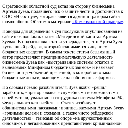
Саратовский областной суд встал на сторону бизнесмена
Артема Зуева, подавшего иск о защите чести и достоинства к
ООО «Ньюс пул», которая является администратором сайта
mosmonitor.ru. Об этом в материале
«Комсомольской правды»
.
Поводом для обращения в суд послужила опубликованная на
сайте mosmonitor.ru. статья «Материнский капитал Артема
Зуева». В подзаголовке статьи утверждается, что Артем Зуев –
«успешный рейдер», который «занимается хищением
бюджетных средств». В самом тексте статьи безымянный
автор представляет предпринимательскую деятельность
бизнесмена Зуева как «выстраивание системы откатов с
выделяемых Минфином бюджетных займов» и называет
бизнес истца «обычной прачечной, в которой он отмыл
бюджетные деньги, выводимые на собственные фирмы».
По словам псевдо-разоблачителя, Зуев якобы «решил
заработать, «приторговывая» служебными возможностями
своей матери, уважаемого сотрудника системы Минфина РФ,
Федерального казначейства». Статья изобилует
обвинительными пассажами: приписываемыми Артему Зуеву
«грязными делами и схемами, а также чисто рейдерской
деятельностью», тезисами об опоре «на дружественных
силовиков и легализованных представителей криминальной