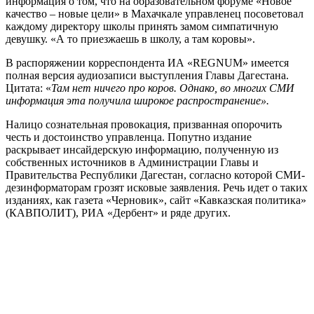
информация о том, что на образовательном форуме «Новое
качество – новые цели» в Махачкале управленец посоветовал
каждому директору школы принять замом симпатичную
девушку. «А то приезжаешь в школу, а там коровы».
В распоряжении корреспондента ИА «REGNUM» имеется
полная версия аудиозаписи выступления Главы Дагестана.
Цитата: «
Там нет ничего про коров. Однако, во многих СМИ
информация эта получила широкое распространение».
Налицо сознательная провокация, призванная опорочить
честь и достоинство управленца. Попутно издание
раскрывает инсайдерскую информацию, полученную из
собственных источников в Администрации Главы и
Правительства Республики Дагестан, согласно которой СМИ-
дезинформаторам грозят исковые заявления. Речь идет о таких
изданиях, как газета «Черновик», сайт «Кавказская политика»
(КАВПОЛИТ), РИА «Дербент» и ряде других.