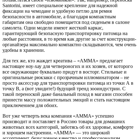
Santorini, имеет специальное крепление для надежной
фиксации на чемодане и удобную петлю для ремня
безопасности в автомобиле, а благодаря компактным
габаритам она свободно помещается под сиденьем в салоне
самолета. Одни модели имеют жесткий каркас,
гарантирующий безопасную транспортировку питомца на
любые расстояния, в то время как другие за счет конструкции-
органайзера максимально компактно складываются, чем очень
удобны в хранении.
Для тех же, кто жаждет креатива – «АММА» предлагает
настоящее ноу-хау для четвероногих и их хозяев, от которого
все окружающие буквально придут в восторг. Стильные и
оригинальные рюкзаки с прозрачным иллюминатором – не
просто аксессуар для транспортировки питомца из точки А в
точку В, а (вот увидите!) будущий тренд зооиндустрии. С
такой переноской даже банальный поход в магазин способен
принести массу положительных эмоций и стать настоящим
приключением для обоих.
Вот уже четверть века компания «АММА» успешно
производит и поставляет в Россию товары для домашних
животных всех категорий, заботясь об их здоровье, комфорте
и хорошем настроении. «АММА» — это широкий
ассортимент, безусловное качество и профессионализм,