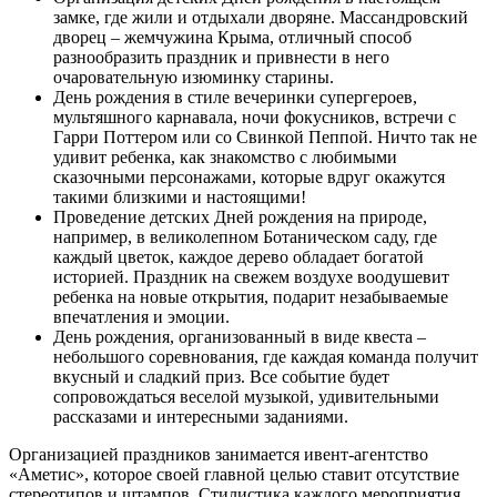
замке, где жили и отдыхали дворяне. Массандровский
дворец – жемчужина Крыма, отличный способ
разнообразить праздник и привнести в него
очаровательную изюминку старины.
День рождения в стиле вечеринки супергероев,
мультяшного карнавала, ночи фокусников, встречи с
Гарри Поттером или со Свинкой Пеппой. Ничто так не
удивит ребенка, как знакомство с любимыми
сказочными персонажами, которые вдруг окажутся
такими близкими и настоящими!
Проведение детских Дней рождения на природе,
например, в великолепном Ботаническом саду, где
каждый цветок, каждое дерево обладает богатой
историей. Праздник на свежем воздухе воодушевит
ребенка на новые открытия, подарит незабываемые
впечатления и эмоции.
День рождения, организованный в виде квеста –
небольшого соревнования, где каждая команда получит
вкусный и сладкий приз. Все событие будет
сопровождаться веселой музыкой, удивительными
рассказами и интересными заданиями.
Организацией праздников занимается ивент-агентство
«Аметис», которое своей главной целью ставит отсутствие
стереотипов и штампов. Стилистика каждого мероприятия