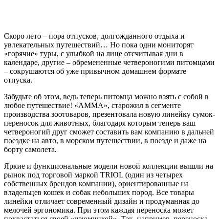
Скоро лето – пора отпусков, долгожданного отдыха и
увлекательных путешествий… Но пока одни мониторят
«горячие» туры, с улыбкой на лице отсчитывая дни в
календаре, другие – обремененные четвероногими питомцами
– сокрушаются об уже привычном домашнем формате
отпуска.
Забудьте об этом, ведь теперь питомца можно взять с собой в
любое путешествие! «АММА», старожил в сегменте
производства зоотоваров, презентовала новую линейку сумок-
переносок для животных, благодаря которым теперь ваш
четвероногий друг сможет составить вам компанию в дальней
поездке на авто, в морском путешествии, в поезде и даже на
борту самолета.
Яркие и функциональные модели новой коллекции вышли на
рынок под торговой маркой TRIOL (один из четырех
собственных брендов компании), ориентированные на
владельцев кошек и собак небольших пород. Все товары
линейки отличает современный дизайн и продуманная до
мелочей эргономика. При этом каждая переноска может
похвастаться своей «изюминкой». Так, например, переноска