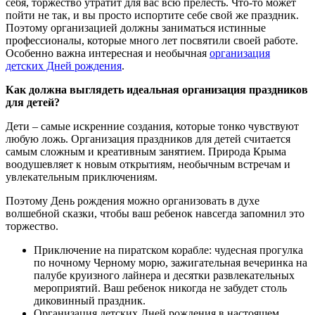
себя, торжество утратит для вас всю прелесть. Что-то может
пойти не так, и вы просто испортите себе свой же праздник.
Поэтому организацией должны заниматься истинные
профессионалы, которые много лет посвятили своей работе.
Особенно важна интересная и необычная
организация
детских Дней рождения
.
Как должна выглядеть идеальная организация праздников
для детей?
Дети – самые искренние создания, которые тонко чувствуют
любую ложь. Организация праздников для детей считается
самым сложным и креативным занятием. Природа Крыма
воодушевляет к новым открытиям, необычным встречам и
увлекательным приключениям.
Поэтому День рождения можно организовать в духе
волшебной сказки, чтобы ваш ребенок навсегда запомнил это
торжество.
Приключение на пиратском корабле: чудесная прогулка
по ночному Черному морю, зажигательная вечеринка на
палубе круизного лайнера и десятки развлекательных
мероприятий. Ваш ребенок никогда не забудет столь
диковинный праздник.
Организация детских Дней рождения в настоящем