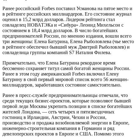
Ранее российский Forbes поставил Усманова на пятое место и
в рейтинге российских миллиардеров. Его состояние журнал
оценил в 15,2 млрд долларов. Лидером рейтинга стал
совладелец НОВАТЭКа и «Сибура» Леонид Михельсон с
состоянием в 18,4 млрд долларов. В число богатейших
предпринимателей России, по мнению издания, вошли всего
три женщины: Елена Батурина, Елена Рыболовлева (чье место
в рейтинге обеспечил бывший муж Дмитрий Рыболовлев) и
совладелица группы компаний S7 Наталия Филева.
Примечательно, что Елена Батурина рекордное время
бессменно сохраняет титул самой богатой женщины России.
Ранее в этом году американский Forbes включил Елену
Батурину в свой первый мировой список всего 56 женщин-
миллиардеров, заработавших состояние самостоятельно.
Ранее в пресс-службе предпринимательницы отмечали, что
среди текущих бизнес-проектов, которые позволяют бывшей
первой леди Москвы укрепить позиции в списке богатейших
жителей Лондона, — сеть четырех и пятизвездочных
гостиниц в Ирландии, Австрии, Чехии и России,
производство и продажа возобновляемой энергии в Европе,
инженерно-строительная компания в Германии и ряд
девелоперских проектов в Европе и США. Помимо этого