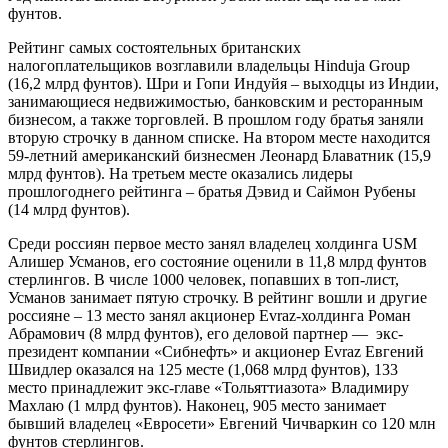
фунтов.
Рейтинг самых состоятельных британских
налогоплательщиков возглавили владельцы Hinduja Group
(16,2 млрд фунтов). Шри и Гопи Индуйя – выходцы из Индии,
занимающиеся недвижимостью, банковским и ресторанным
бизнесом, а также торговлей. В прошлом году братья заняли
вторую строчку в данном списке. На втором месте находится
59-летний американский бизнесмен Леонард Блаватник (15,9
млрд фунтов). На третьем месте оказались лидеры
прошлогоднего рейтинга – братья Дэвид и Саймон Рубены
(14 млрд фунтов).
Среди россиян первое место занял владелец холдинга USM
Алишер Усманов, его состояние оценили в 11,8 млрд фунтов
стерлингов. В числе 1000 человек, попавших в топ-лист,
Усманов занимает пятую строчку. В рейтинг вошли и другие
россияне – 13 место занял акционер Evraz-холдинга Роман
Абрамович (8 млрд фунтов), его деловой партнер — экс-
президент компании «Сибнефть» и акционер Evraz Евгений
Швидлер оказался на 125 месте (1,068 млрд фунтов), 133
место принадлежит экс-главе «Тольяттиазота» Владимиру
Махлаю (1 млрд фунтов). Наконец, 905 место занимает
бывший владелец «Евросети» Евгений Чичваркин со 120 млн
фунтов стерлингов.