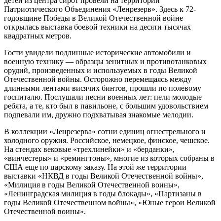
детей из центра сирот провели на территории
Патриотического Объединения «Ленрезерв». Здесь к 72-
годовщине Победы в Великой Отечественной войне
открылась выставка боевой техники на десяти тысячах
квадратных метров.
Гости увидели подлинные исторические автомобили и
военную технику — образцы зенитных и противотанковых
орудий, произведенных и используемых в годы Великой
Отечественной войны. Осторожно перемещаясь между
длинными лентами висячих бинтов, прошли по полевому
госпиталю. Послушали песни военных лет: пели молодые
ребята, а те, кто был в павильоне, с большим удовольствием
подпевали им, дружно подхватывая знакомые мелодии.
В коллекции «Ленрезерва» сотни единиц огнестрельного и
холодного оружия. Российское, немецкое, финское, чешское.
На стендах вековые «трехлинейки» и «берданки»,
«винчестеры» и «ремингтоны», многие из которых собраны в
США еще по царскому заказу. На этой же территории
выставки «НКВД в годы Великой Отечественной войны»,
«Милиция в годы Великой Отечественной воины»,
«Ленинградская милиция в годы блокады», «Партизаны в
годы Великой Отечественном войны», «Юные герои Великой
Отечественной воины».