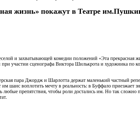
ная жизнь» покажут в Театре им.Пушки
веселой и захватывающей комедии положений «Эта прекрасная ж
 при участии сценографа Виктора Шилькрота и художника по к
ерская пара Джордж и Шарлотта держат маленький частный репе
т им шанс воплотить мечту в реальность: в Буффало приезжает 
 любые препятствия, чтобы роли достались им. Но так сложно п
тат.