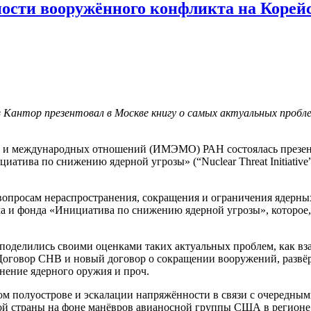
ости вооружённого конфликта на Корей
антор презентовал в Москве книгу о самых актуальных проблем
ики и международных отношений (ИМЭМО) РАН состоялась през
атива по снижению ядерной угрозы» (“Nuclear Threat Initiativ
вопросам нераспространения, сокращения и ограничения ядерны
а и фонда «Инициатива по снижению ядерной угрозы», которое,
 поделились своими оценками таких актуальных проблем, как 
Договор СНВ и новый договор о сокращении вооружений, развё
нение ядерного оружия и проч.
ом полуострове и эскалации напряжённости в связи с очередн
ой страны на фоне манёвров авианосной группы США в регионе.