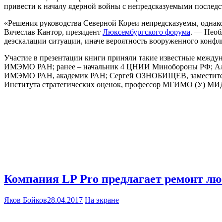
привести к началу ядерной войны с непредсказуемыми последс
«Решения руководства Северной Кореи непредсказуемы, однако
Вячеслав Кантор, президент
Люксембургского форума
. — Необ
деэскалации ситуации, иначе вероятность вооруженного конфли
Участие в презентации книги приняли такие известные межд
ИМЭМО РАН; ранее – начальник 4 ЦНИИ Минобороны РФ; Алек
ИМЭМО РАН, академик РАН; Сергей ОЗНОБИЩЕВ, заместитель
Института стратегических оценок, профессор МГИМО (У) МИД 
Компания LP Pro предлагает ремонт л
Яков Бойков
28.04.2017
На экране