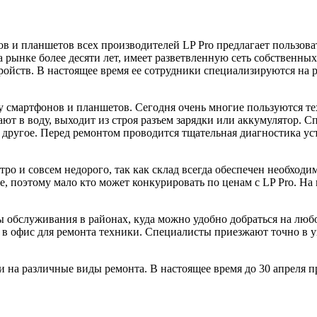
 и планшетов всех производителей LP Pro предлагает пользова
 рынке более десяти лет, имеет разветвленную сеть собственны
ойств. В настоящее время ее сотрудники специализируются на р
 смартфонов и планшетов. Сегодня очень многие пользуются те
т в воду, выходит из строя разъем зарядки или аккумулятор. С
е другое. Перед ремонтом проводится тщательная диагностика ус
тро и совсем недорого, так как склад всегда обеспечен необход
e, поэтому мало кто может конкурировать по ценам с LP Pro. Н
сы обслуживания в районах, куда можно удобно добраться на люб
и в офис для ремонта техники. Специалисты приезжают точно в
и на различные виды ремонта. В настоящее время до 30 апреля пр