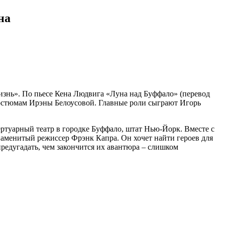
на
изнь». По пьесе Кена Людвига «Луна над Буффало» (перевод
остюмам Ирэны Белоусовой. Главные роли сыграют Игорь
ртуарный театр в городке Буффало, штат Нью-Йорк. Вместе с
знаменитый режиссер Фрэнк Капра. Он хочет найти героев для
редугадать, чем закончится их авантюра – слишком