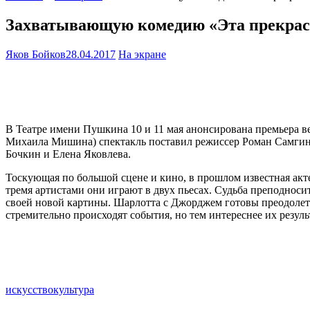
Захватывающую комедию «Эта прекрас
Яков Бойков
28.04.2017
На экране
В Театре имени Пушкина 10 и 11 мая анонсирована премьера 
Михаила Мишина) спектакль поставил режиссер Роман Самгин
Бочкин и Елена Яковлева.
Тоскующая по большой сцене и кино, в прошлом известная акт
тремя артистами они играют в двух пьесах. Судьба преподноси
своей новой картины. Шарлотта с Джорджем готовы преодолеть
стремительно происходят события, но тем интереснее их резуль
искусство
культура