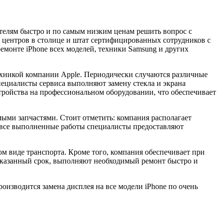
телям быстро и по самым низким ценам решить вопрос с
х центров в столице и штат сертифицированных сотрудников с
емонте iPhone всех моделей, техники Samsung и других
хникой компании Apple. Периодически случаются различные
пециалисты сервиса выполняют замену стекла и экрана
тройства на профессиональном оборудовании, что обеспечивает
имыми запчастями. Стоит отметить: компания располагает
а все выполненные работы специалисты предоставляют
ом виде транспорта. Кроме того, компания обеспечивает при
 указанный срок, выполняют необходимый ремонт быстро и
оизводится замена дисплея на все модели iPhone по очень