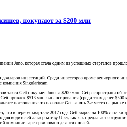
акишев, покупают за $200 млн
мпании Juno, которая стала одним из успешных стартапов прошл
 долларов инвестиций. Среди инвесторов кроме венчурного инве
компания Singulariteam.
казов такси Gett покупает Juno за $200 млн. Get распространи о
Gett привлек $513 млн финансирования (среди этих денег $300 мл
льтате поглощения это позволит Gett занять 2-е место на рынке 
т, что в первом квартале 2017 года Gett вырос на 100% с точки 
 для водителей альтернативу Uber, так как предлагает сотрудн
ций компании зарезервировано для этих целей.