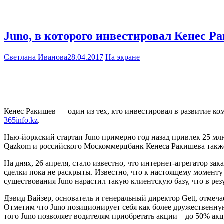
Juno, в которого инвестировал Кенес Р
Светлана Иванова
28.04.2017
На экране
Кенес Ракишев — один из тех, кто инвестировал в развитие ко
365info.kz
.
Нью-йоркский стартап Juno примерно год назад привлек 25 млн
Qazkom и российского Москоммерцбанк Кенеса Ракишева также 
На днях, 26 апреля, стало известно, что интернет-агрегатор за
сделки пока не раскрыты. Известно, что к настоящему моменту 
существования Juno нарастил такую клиентскую базу, что в резу
Дэвид Вайзер, основатель и генеральный директор Gett, отмечае
Отметим что Juno позиционирует себя как более дружественную
того Juno позволяет водителям приобретать акции – до 50% ак