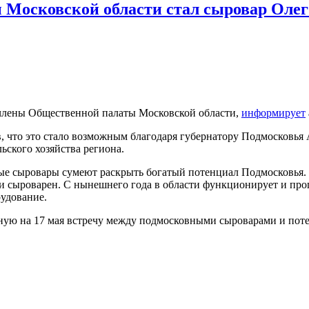
 Московской области стал сыровар Олег
 члены Общественной палаты Московской области,
информирует
ив, что это стало возможным благодаря губернатору Подмосковь
ьского хозяйства региона.
ные сыровары сумеют раскрыть богатый потенциал Подмосковья.
 и сыроварен. С нынешнего года в области функционирует и пр
рудование.
ную на 17 мая встречу между подмосковными сыроварами и пот