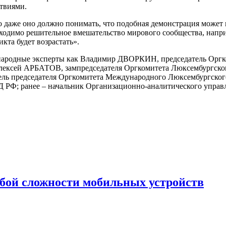
твиями.
 даже оно должно понимать, что подобная демонстрация может 
ходимо решительное вмешательство мирового сообщества, напри
кта будет возрастать».
ународные эксперты как Владимир ДВОРКИН, председатель Оргк
сей АРБАТОВ, зампредседателя Оргкомитета Люксембургского
 председателя Оргкомитета Международного Люксембургског
РФ; ранее – начальник Организационно-аналитического управл
юбой сложности мобильных устройств