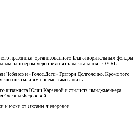
ьного праздника, организованного Благотворительным фондом
альным партнером мероприятия стала компания TOY.RU.
н Чебанов и «Голос.Дети» Грэгори Долголенко. Кроме того,
вской показали им приемы самозащиты.
ного визажиста Юлии Караевой и стилиста-имиджмейкера
ия Оксаны Федоровой.
ки и юбки от Оксаны Федоровой.