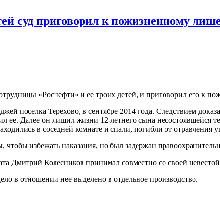
тей суд приговорил к пожизненному лиш
трудницы «Роснефти» и ее троих детей, и приговорил его к п
жей поселка Терехово, в сентябре 2014 года. Следствием доказа
л ее. Далее он лишил жизни 12-летнего сына несостоявшейся тещ
находились в соседней комнате и спали, погибли от отравления у
, чтобы избежать наказания, но был задержан правоохранитель
рата Дмитрий Колесников принимал совместно со своей невестой
дело в отношении нее выделено в отдельное производство.