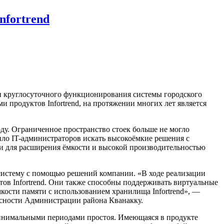
nfortrend
ки круглосуточного функционирования системы городского
 продуктов Infortrend, на протяжении многих лет является
ду. Ограниченное пространство стоек больше не могло
ило IT-администраторов искать высокоёмкие решения с
и для расширения ёмкости и высокой производительностью
 систему с помощью решений компании. «В ходе реализации
ов Infortrend. Они также способны поддерживать виртуальные
ости памяти с использованием хранилища Infortrend», —
асности Администрации района Кванакку.
инимальными периодами простоя. Имеющаяся в продукте