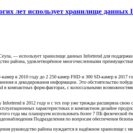
гих лет использует хранилище данных I
Сеула, — использует хранилище данных Infortrend для поддерж
дство района, удовлетворённое многочисленными преимуществами
амер в 2010 году до 2 250 камер FHD и 300 SD-камер в 2017 го
ранения и декодирования информации. Это обстоятельство побуд
nd в компактных форм-факторах, с колоссальными возможностям
Infortrend в 2012 году и с тех пор уже трижды расширяла свою
ксплуатационных характеристиках и компактном дизайне продукт
го года мы планируем использовать более 7 ПБ физической ёмк
идеонаблюдения Подразделения по вопросам обеспечения безоп
ения руководство района нуждается в надёжном хранилище с м