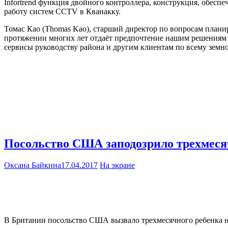
Infortrend функция двойного контроллера, конструкция, обе
работу систем CCTV в Кванакку.
Томас Као (Thomas Kao), старший директор по вопросам плани
протяжении многих лет отдаёт предпочтение нашим решениям 
сервисы руководству района и другим клиентам по всему земн
Посольство США заподозрило трехмесяч
Оксана Байкина
17.04.2017
На экране
В Британии посольство США вызвало трехмесячного ребенка на