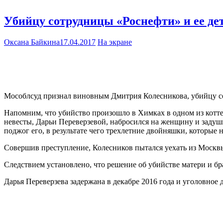
Убийцу сотрудницы «Роснефти» и ее де
Оксана Байкина
17.04.2017
На экране
Мособлсуд признал виновным Дмитрия Колесникова, убийцу со
Напомним, что убийство произошло в Химках в одном из коттед
невесты, Дарьи Переверзевой, набросился на женщину и задуши
поджог его, в результате чего трехлетние двойняшки, которые 
Совершив преступление, Колесников пытался уехать из Москвы
Следствием установлено, что решение об убийстве матери и б
Дарья Переверзева задержана в декабре 2016 года и уголовное 