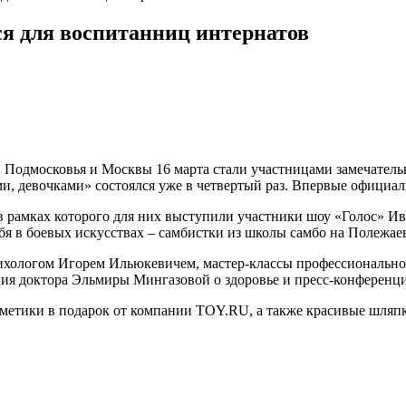
ся для воспитанниц интернатов
, Подмосковья и Москвы 16 марта стали участницами замечател
и, девочками» состоялся уже в четвертый раз. Впервые офици
рамках которого для них выступили участники шоу «Голос» Ива
я в боевых искусствах – самбистки из школы самбо на Полежае
психологом Игорем Ильюкевичем, мастер-классы профессиональ
ция доктора Эльмиры Мингазовой о здоровье и пресс-конференц
метики в подарок от компании TOY.RU, а также красивые шляп