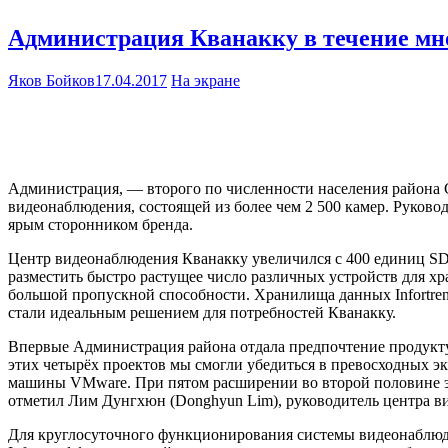
Администрация Кванакку в течение мно
Яков Бойков
17.04.2017
На экране
Администрация, — второго по численности населения района 
видеонаблюдения, состоящей из более чем 2 500 камер. Руково
ярым сторонником бренда.
Центр видеонаблюдения Кванакку увеличился с 400 единиц SD-к
разместить быстро растущее число различных устройств для х
большой пропускной способности. Хранилища данных Infortre
стали идеальным решением для потребностей Кванакку.
Впервые Администрация района отдала предпочтение продукту 
этих четырёх проектов мы смогли убедиться в превосходных э
машины VMware. При пятом расширении во второй половине это
отметил Лим Дунгхюн (Donghyun Lim), руководитель центра в
Для круглосуточного функционирования системы видеонаблюд