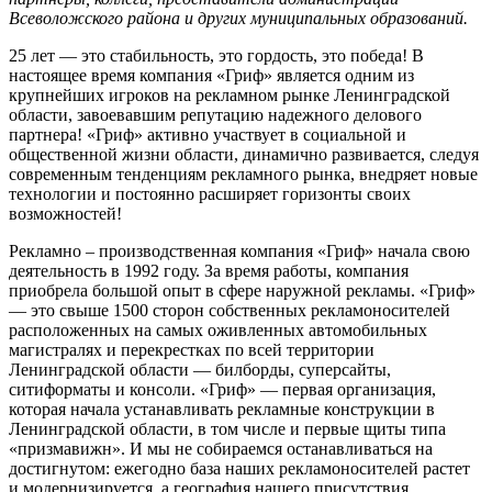
Всеволожского района и других муниципальных образований.
25 лет — это стабильность, это гордость, это победа! В
настоящее время компания «Гриф» является одним из
крупнейших игроков на рекламном рынке Ленинградской
области, завоевавшим репутацию надежного делового
партнера! «Гриф» активно участвует в социальной и
общественной жизни области, динамично развивается, следуя
современным тенденциям рекламного рынка, внедряет новые
технологии и постоянно расширяет горизонты своих
возможностей!
Рекламно – производственная компания «Гриф» начала свою
деятельность в 1992 году. За время работы, компания
приобрела большой опыт в сфере наружной рекламы. «Гриф»
— это свыше 1500 сторон собственных рекламоносителей
расположенных на самых оживленных автомобильных
магистралях и перекрестках по всей территории
Ленинградской области — билборды, суперсайты,
ситиформаты и консоли. «Гриф» — первая организация,
которая начала устанавливать рекламные конструкции в
Ленинградской области, в том числе и первые щиты типа
«призмавижн». И мы не собираемся останавливаться на
достигнутом: ежегодно база наших рекламоносителей растет
и модернизируется, а география нашего присутствия