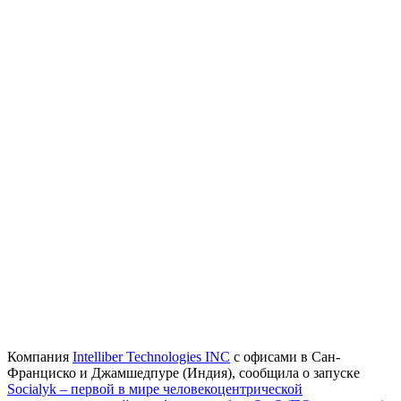
Компания
Intelliber Technologies INC
с офисами в Сан-
Франциско и Джамшедпуре (Индия), сообщила о запуске
Socialyk – первой в мире человекоцентрической