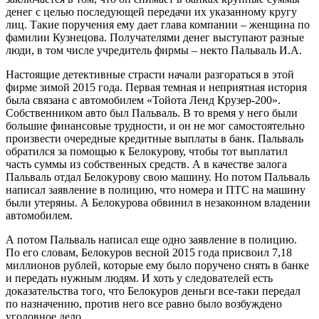
денег с целью последующей передачи их указанному кругу
лиц. Такие поручения ему дает глава компании – женщина по
фамилии Кузнецова. Получателями денег выступают разные
люди, в том числе учредитель фирмы – некто Пальваль И.А.
Настоящие детективные страсти начали разгораться в этой
фирме зимой 2015 года. Первая темная и неприятная история
была связана с автомобилем «Тойота Ленд Крузер-200».
Собственником авто был Пальваль. В то время у него были
большие финансовые трудности, и он не мог самостоятельно
произвести очередные кредитные выплаты в банк. Пальваль
обратился за помощью к Белокурову, чтобы тот выплатил
часть суммы из собственных средств. А в качестве залога
Пальваль отдал Белокурову свою машину. Но потом Пальваль
написал заявление в полицию, что номера и ПТС на машину
были утеряны. А Белокурова обвинил в незаконном владении
автомобилем.
А потом Пальваль написал еще одно заявление в полицию.
По его словам, Белокуров весной 2015 года присвоил 7,18
миллионов рублей, которые ему было поручено снять в банке
и передать нужным людям. И хоть у следователей есть
доказательства того, что Белокуров деньги все-таки передал
по назначению, против него все равно было возбуждено
уголовное дело.