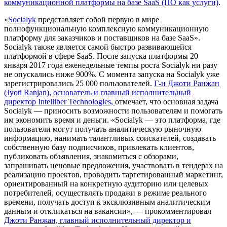
коммуникационной платформы на базе SaaS (ПО как услуги)
.
«
Socialyk
представляет собой первую в мире
полнофункциональную комплексную коммуникационную
платформу для заказчиков и поставщиков на базе SaaS».
Socialyk также является самой быстро развивающейся
платформой в сфере SaaS. После запуска платформы 20
января 2017 года еженедельные темпы роста Socialyk ни разу
не опускались ниже 900%. С момента запуска на Socialyk уже
зарегистрировались 25 000 пользователей.
Г-н Джоти Ранжан
(Jyoti Ranjan), основатель и главный исполнительный
директор Intelliber Technologies,
отмечает, что основная задача
Socialyk — приносить возможности пользователям и помогать
им экономить время и деньги. «Socialyk — это платформа, где
пользователи могут получать аналитическую рыночную
информацию, нанимать талантливых соискателей, создавать
собственную базу подписчиков, привлекать клиентов,
публиковать объявления, знакомиться с обзорами,
запрашивать ценовые предложения, участвовать в тендерах на
реализацию проектов, проводить таргетированный маркетинг,
ориентированный на конкретную аудиторию или целевых
потребителей, осуществлять продажи в режиме реального
времени, получать доступ к эксклюзивным аналитическим
данным и откликаться на вакансии», — прокомментировал
Джоти Ранжан, главный исполнительный директор и