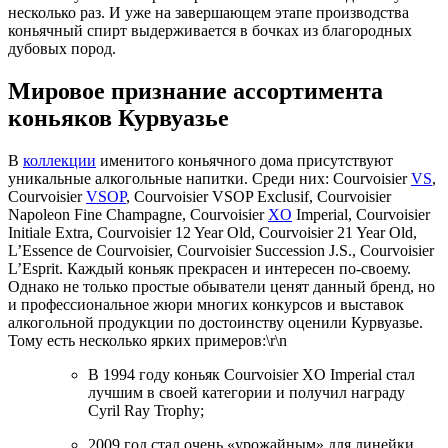
несколько раз. И уже на завершающем этапе производства
коньячный спирт выдерживается в бочках из благородных
дубовых пород.
Мировое признание ассортимента
коньяков Курвуазье
В
коллекции
именитого коньячного дома присутствуют
уникальные алкогольные напитки. Среди них: Courvoisier
VS
,
Courvoisier
VSOP
, Courvoisier VSOP Exclusif, Courvoisier
Napoleon Fine Champagne, Courvoisier
XO
Imperial, Courvoisier
Initiale Extra, Courvoisier 12 Year Old, Courvoisier 21 Year Old,
L’Essence de Courvoisier, Courvoisier Succession J.S., Courvoisier
L’Esprit. Каждый коньяк прекрасен и интересен по-своему.
Однако не только простые обыватели ценят данный бренд, но
и профессиональное жюри многих конкурсов и выставок
алкогольной продукции по достоинству оценили Курвуазье.
Тому есть несколько ярких примеров:\r\n
В 1994 году коньяк Courvoisier XO Imperial стал
лучшим в своей категории и получил награду
Cyril Ray Trophy;
2009 год стал очень «урожайным» для линейки