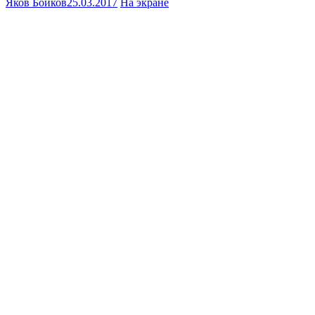
Яков Бойков
25.03.2017
На экране