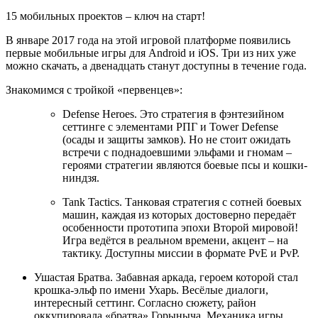
15 мобильных проектов – ключ на старт!
В январе 2017 года на этой игровой платформе появились
первые мобильные игры для Android и iOS. Три из них уже
можно скачать, а двенадцать станут доступны в течение года.
Знакомимся с тройкой «первенцев»:
Defense Heroes. Это стратегия в фэнтезийном
сеттинге с элементами РПГ и Tower Defense
(осады и защиты замков). Но не стоит ожидать
встречи с поднадоевшими эльфами и гномам –
героями стратегии являются боевые псы и кошки-
ниндзя.
Tank Tactics. Танковая стратегия с сотней боевых
машин, каждая из которых достоверно передаёт
особенности прототипа эпохи Второй мировой!
Игра ведётся в реальном времени, акцент – на
тактику. Доступны миссии в формате PvE и PvP.
Ушастая Братва. Забавная аркада, героем которой стал
крошка-эльф по имени Ухарь. Весёлые диалоги,
интересный сеттинг. Согласно сюжету, район
оккупировала «братва» Горыныча. Механика игры