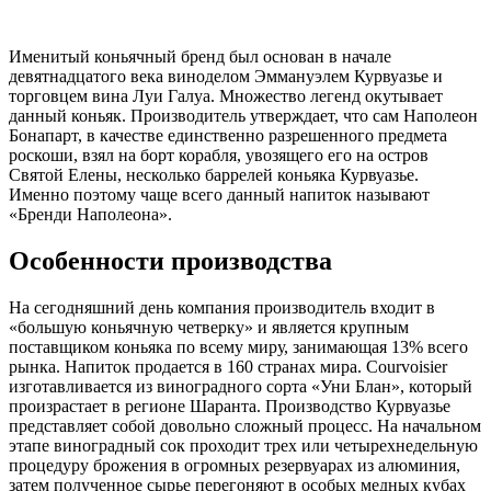
Именитый коньячный бренд был основан в начале
девятнадцатого века виноделом Эммануэлем Курвуазье и
торговцем вина Луи Галуа. Множество легенд окутывает
данный коньяк. Производитель утверждает, что сам Наполеон
Бонапарт, в качестве единственно разрешенного предмета
роскоши, взял на борт корабля, увозящего его на остров
Святой Елены, несколько баррелей коньяка Курвуазье.
Именно поэтому чаще всего данный напиток называют
«Бренди Наполеона».
Особенности производства
На сегодняшний день компания производитель входит в
«большую коньячную четверку» и является крупным
поставщиком коньяка по всему миру, занимающая 13% всего
рынка. Напиток продается в 160 странах мира. Courvoisier
изготавливается из виноградного сорта «Уни Блан», который
произрастает в регионе Шаранта. Производство Курвуазье
представляет собой довольно сложный процесс. На начальном
этапе виноградный сок проходит трех или четырехнедельную
процедуру брожения в огромных резервуарах из алюминия,
затем полученное сырье перегоняют в особых медных кубах