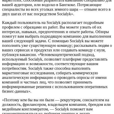
маркетолог, способный разработать кампанию специально для
вашей аудитории, или водолаз в Бангкоке. Потрясающие
специалисты во всех уголках земного шара — отныне всего в
двух шагах от вас посредством Socialyk».
Каждый пользователь на Socialyk располагает подробным
профилем с образцами их работ. Вы можете узнать об их
интересах, навыках, предпочтениях и опыте работы. Обзоры
помогут вам выбрать подходящую компанию для выполнения
вашей следующей задачи. С помощью Socialyk вы можете
пополнять уже существующую команду; рассказывать людям о
ваших сервисах и продуктах или создавать команду с нуля,
публикуя вакансии. «Человекоцентрический подход,
используемый Socialyk, позволяет платформе предоставлять
информацию и возможности, соответствующие вашим
потребностям. Socialyk также способна выполнять
маркетинговые исследования, собирать коммерческую
аналитическую информацию о проводить опросы от имени
компаний и частных лиц, что позволяет принимать
информированные решения с использованием оперативных
бизнес-данных».
«Поэтому кем бы вы ни были — рекрутером, соискателем на
должность, фрилансером, владельцем компании, брендом или
медийным конгломератом, — Socialyk поможет вам
сконцентрироваться на любимом занятии и делать