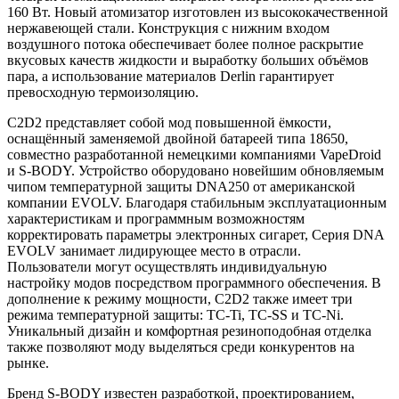
160 Вт. Новый атомизатор изготовлен из высококачественной
нержавеющей стали. Конструкция с нижним входом
воздушного потока обеспечивает более полное раскрытие
вкусовых качеств жидкости и выработку больших объёмов
пара, а использование материалов Derlin гарантирует
превосходную термоизоляцию.
C2D2 представляет собой мод повышенной ёмкости,
оснащённый заменяемой двойной батареей типа 18650,
совместно разработанной немецкими компаниями VapeDroid
и S-BODY. Устройство оборудовано новейшим обновляемым
чипом температурной защиты DNA250 от американской
компании EVOLV. Благодаря стабильным эксплуатационным
характеристикам и программным возможностям
корректировать параметры электронных сигарет, Серия DNA
EVOLV занимает лидирующее место в отрасли.
Пользователи могут осуществлять индивидуальную
настройку модов посредством программного обеспечения. В
дополнение к режиму мощности, C2D2 также имеет три
режима температурной защиты: TC-Ti, TC-SS и TC-Ni.
Уникальный дизайн и комфортная резиноподобная отделка
также позволяют моду выделяться среди конкурентов на
рынке.
Бренд S-BODY известен разработкой, проектированием,