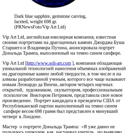
Dark blue sapphire, gemstone carving,
faceted, weight 698 gr.
(PRNewsFoto/Vip Art Ltd)
Vip Art Ltd, английская ювелирная компания, известная
своими портретами на драгоценных камнях Джорджа Буша
Старшего и Владимира Путина, анонсировала портрет
Дональда Трампа, выполненный на темно синем сапфире.
Vip Art Ltd [
http://www.soli-art.com
], компания обладающая
уникальной технологией нанесения объемных изображений
на драгоценные камни любой твердости, в том числе и на
алмазы разработанной ученым, которого все чаще называют
новым Леонардо да Винчи, автором четырех научных
открытий, художником, скульптором, профессиональным
психологом Виктором Петриком, представила свое новое
произведение. Портрет кандидата в президенты США от
Республиканской партии выполненный на темно синем
сапфире весом 698 грамм был представлен в минувший
четверг в Лондоне.
Мастер о портрете Дональда Трампа: «Я уже давно не
пользуюсь циркулем, как настаивал учитель, но выявляю