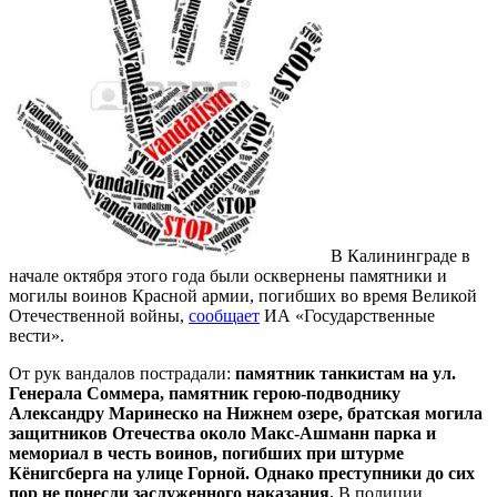
В Калининграде в
начале октября этого года были осквернены памятники и
могилы воинов Красной армии, погибших во время Великой
Отечественной войны,
сообщает
ИА «Государственные
вести».
От рук вандалов пострадали:
памятник танкистам на ул.
Генерала Соммера, памятник герою-подводнику
Александру Маринеско на Нижнем озере, братская могила
защитников Отечества около Макс-Ашманн парка и
мемориал в честь воинов, погибших при штурме
Кёнигсберга на улице Горной. Однако преступники до сих
пор не понесли заслуженного наказания.
В полиции