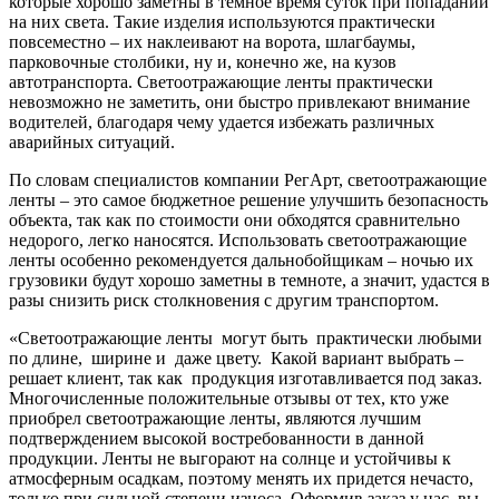
которые хорошо заметны в темное время суток при попадании
на них света. Такие изделия используются практически
повсеместно – их наклеивают на ворота, шлагбаумы,
парковочные столбики, ну и, конечно же, на кузов
автотранспорта. Светоотражающие ленты практически
невозможно не заметить, они быстро привлекают внимание
водителей, благодаря чему удается избежать различных
аварийных ситуаций.
По словам специалистов компании РегАрт, светоотражающие
ленты – это самое бюджетное решение улучшить безопасность
объекта, так как по стоимости они обходятся сравнительно
недорого, легко наносятся. Использовать светоотражающие
ленты особенно рекомендуется дальнобойщикам – ночью их
грузовики будут хорошо заметны в темноте, а значит, удастся в
разы снизить риск столкновения с другим транспортом.
«Светоотражающие ленты могут быть практически любыми
по длине, ширине и даже цвету. Какой вариант выбрать –
решает клиент, так как продукция изготавливается под заказ.
Многочисленные положительные отзывы от тех, кто уже
приобрел светоотражающие ленты, являются лучшим
подтверждением высокой востребованности в данной
продукции. Ленты не выгорают на солнце и устойчивы к
атмосферным осадкам, поэтому менять их придется нечасто,
только при сильной степени износа. Оформив заказ у нас, вы