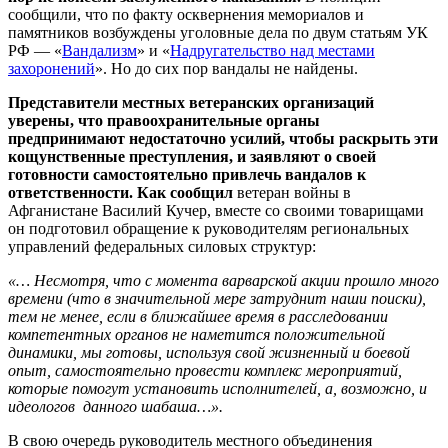
сообщили, что по факту осквернения мемориалов и
памятников возбуждены уголовные дела по двум статьям УК
РФ — «
Вандализм
» и «
Надругательство над местами
захоронений
». Но до сих пор вандалы не найдены.
Представители местных ветеранских организаций
уверены, что правоохранительные органы
предпринимают недостаточно усилий, чтобы раскрыть эти
кощунственные преступления, и заявляют о своей
готовности самостоятельно привлечь вандалов к
ответственности. Как сообщил
ветеран войны в
Афганистане Василий Кучер, вместе со своими товарищами
он подготовил обращение к руководителям региональных
управлений федеральных силовых структур:
«… Несмотря, что с момента варварской акции прошло много
времени (что в значительной мере затруднит наши поиски),
тем не менее, если в ближайшее время в расследовании
компетентных органов не наметится положительной
динамики, мы готовы, используя свой жизненный и боевой
опыт, самостоятельно провести комплекс мероприятий,
которые помогут установить исполнителей, а, возможно, и
идеологов данного шабаша…».
В свою очередь руководитель местного объединения