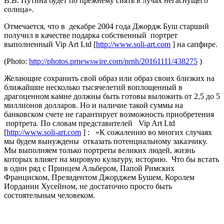
В.В. Путина будет по прежнему сиять в лучах негаснущего
солнца».
Отмечается, что в декабре 2004 года Джордж Буш старший
получил в качестве подарка собственный портрет
выполненный Vip Art Ltd [
http://www.soli-art.com
] на сапфире.
(Photo:
http://photos.prnewswire.com/prnh/20161111/438275
)
Желающие сохранить свой образ или образ своих близких на
ближайшие несколько тысячелетий воплощенный в
драгоценном камне должны быть готовы выложить от 2,5 до 5
миллионов долларов. Но и наличие такой суммы на
банковском счете не гарантирует возможность приобретения
портрета. По словам представителей Vip Art Ltd
[
http://www.soli-art.com
] : «К сожалению во многих случаях
мы будем вынуждены отказать потенциальному заказчику.
Мы выполняем только портреты великих людей, жизнь
которых влияет на мировую культуру, историю. Что бы встать
в один ряд с Принцем Альбером, Папой Римских
Франциском, Президентом Джорджем Бушем, Королем
Иордании Хусейном, не достаточно просто быть
состоятельным человеком.