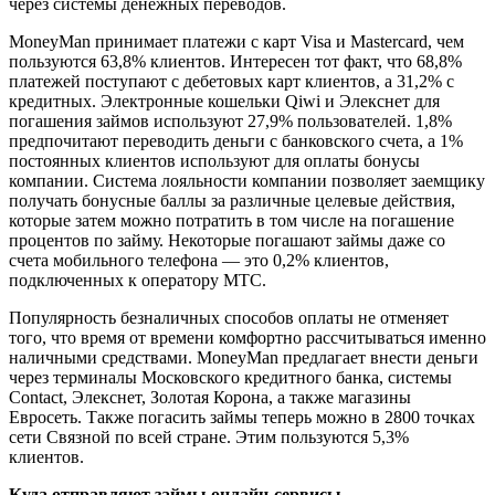
через системы денежных переводов.
MoneyMan принимает платежи с карт Visa и Mastercard, чем
пользуются 63,8% клиентов. Интересен тот факт, что 68,8%
платежей поступают с дебетовых карт клиентов, а 31,2% с
кредитных. Электронные кошельки Qiwi и Элекснет для
погашения займов используют 27,9% пользователей. 1,8%
предпочитают переводить деньги с банковского счета, а 1%
постоянных клиентов используют для оплаты бонусы
компании. Система лояльности компании позволяет заемщику
получать бонусные баллы за различные целевые действия,
которые затем можно потратить в том числе на погашение
процентов по займу. Некоторые погашают займы даже со
счета мобильного телефона — это 0,2% клиентов,
подключенных к оператору МТС.
Популярность безналичных способов оплаты не отменяет
того, что время от времени комфортно рассчитываться именно
наличными средствами. MoneyMan предлагает внести деньги
через терминалы Московского кредитного банка, системы
Contact, Элекснет, Золотая Корона, а также магазины
Евросеть. Также погасить займы теперь можно в 2800 точках
сети Связной по всей стране. Этим пользуются 5,3%
клиентов.
Куда отправляют займы онлайн-сервисы