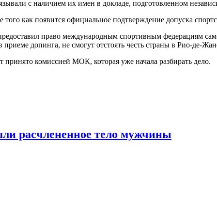
язывали с наличием их имен в докладе, подготовленном незави
ле того как появится официальное подтверждение допуска спорт
редоставил право международным спортивным федерациям самос
 приеме допинга, не смогут отстоять честь страны в Рио-де-Жан
т принято комиссией МОК, которая уже начала разбирать дело.
шли расчлененное тело мужчины