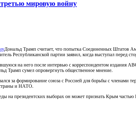
 третью мировую войну
Дональд Трамп считает, что попытка Соединенных Штатов А
итель Республиканской партии заявил, когда выступал перед ст
вшуюся на него после интервью с корреспондентом издания АВС
льд Трамп сумел опровергнуть общественное мнение.
зался за формирование союза с Россией для борьбы с членами т
 страны и НАТО.
беды на президентских выборах он может признать Крым частью 