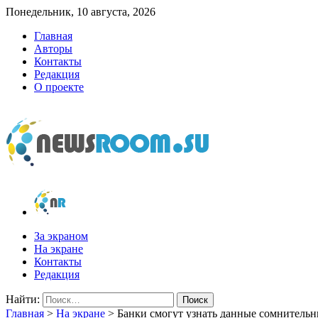
Понедельник, 10 августа, 2026
Главная
Авторы
Контакты
Редакция
О проекте
newsroom.su
Новости о новостях
За экраном
На экране
Контакты
Редакция
Найти:
Главная
>
На экране
>
Банки смогут узнать данные сомнитель