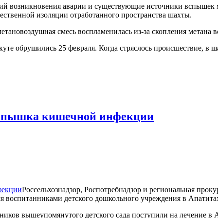
сий возникновения аварии и существующие источники вспышек м
чественной изоляции отработанного пространства шахты.
метановоздушная смесь воспламенилась из-за скопления метана 
уте обрушились 25 февраля. Когда стряслось происшествие, в ш
 вспышка кишечной инфекции
Россельхознадзор, Роспотребнадзор и региональная прок
я воспитанниками детского дошкольного учреждения в Апатита
нников вышеупомянутого детского сада поступили на лечение в