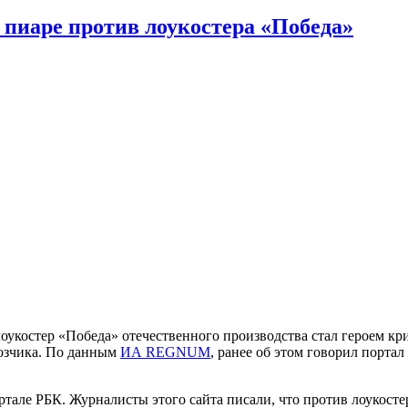
 пиаре против лоукостера «Победа»
лоукостер «Победа» отечественного производства стал героем кр
возчика. По данным
ИА REGNUM
, ранее об этом говорил порта
ртале РБК. Журналисты этого сайта писали, что против лоукост