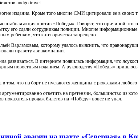
илетов andgo.travel.
 многие издания. Кроме того многие СМИ цитировали ее в своих т
сштабная акция против «Победы». Говорят, что причиной этого 
попытку его сдали сотрудникам полиции. Многие информационные
дным ребенком, что категорически запрещено.
льей Варламовым, которому удалось выяснить, что правонарушит
ризнали правоту авиакомпании.
ла развиваться. В интернете появилась информация, что лоукост
лярным новостным изданием. А руководству «Победы» пришлось в
 в том, что на борт не пускаются женщины с рюкзаками любого 
и аргументированно ответить на претензии, большинство из ко
хов показатель продаж билетов на «Победу» вовсе не упал.
чиной аварии на шахте «Северная» в К