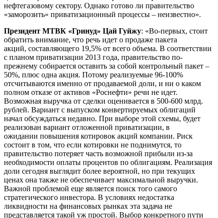
нефтегазовому сектору. Однако готово ли правительство
«заморозить» приватизационный процессы – неизвестно».
Президент МТВК «Гринуд» Цай Гуйжу
: «Во-первых, стоит
обратить внимание, что речь идет о продаже пакета
акций, составляющего 19,5% от всего объема. В соответствии
с планом приватизации 2013 года, правительство по-
прежнему собирается оставить за собой контрольный пакет –
50%, плюс одна акция. Потому реализуемые 96-100%
отсчитываются именно от продаваемой доли, и ни о каком
полном отказе от активов «Роснефти» речи не идет.
Возможная выручка от сделки оценивается в 500-600 млрд.
рублей. Вариант с выпуском конвертируемых облигаций
начал обсуждаться недавно. При выборе этой схемы, будет
реализован вариант отложенной приватизации, в
ожидании повышения котировок акций компании. Риск
состоит в том, что если котировки не поднимутся, то
правительство потеряет часть возможной прибыли из-за
необходимости оплаты процентов по облигациям. Реализация
доли сегодня выглядит более вероятной, но при текущих
ценах она также не обеспечивает максимальной выручки.
Важной проблемой еще является поиск того самого
стратегического инвестора. В условиях недостатка
ликвидности на финансовых рынках эта задача не
представляется такой уж простой. Выбор конкретного пути