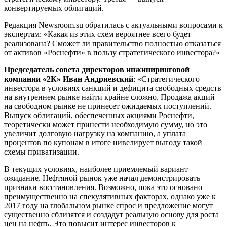
конвертируемых облигаций.
Редакция Newsroom.su обратилась с актуальными вопросами к
экспертам: «Какая из этих схем вероятнее всего будет
реализована? Сможет ли правительство полностью отказаться
от активов «Роснефти» в пользу стратегического инвестора?»
Председатель совета директоров инжиниринговой
компании «2К» Иван Андриевский
: «Стратегического
инвестора в условиях санкций и дефицита свободных средств
на внутреннем рынке найти крайне сложно. Продажа акций
на свободном рынке не принесет ожидаемых поступлений.
Выпуск облигаций, обеспеченных акциями Роснефти,
теоретически может принести необходимую сумму, но это
увеличит долговую нагрузку на компанию, а уплата
процентов по купонам в итоге нивелирует выгоду такой
схемы приватизации.
В текущих условиях, наиболее приемлемый вариант –
ожидание. Нефтяной рынок уже начал демонстрировать
признаки восстановления. Возможно, пока это основано
преимущественно на спекулятивных факторах, однако уже к
2017 году на глобальном рынке спрос и предложение могут
существенно сблизятся и создадут реальную основу для роста
цен на нефть. Это повысит интерес инвесторов к