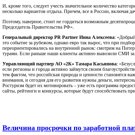
И, кроме того, следует учесть значительное количество катего
несколько вариантов отдыха. Причем, все в России, включая д
Поэтому, наверное, стоит не гордиться возможным десятипроце
Председатель Правительства РФ».
Генеральный директор PR Partner Инна Алексеева
: «Добрый
это событие за рубежом, однако евро так вырос, что при подбо
переориентировались на внутренний рынок: смотрим на Питер, 
турами. Если раньше наши клиенты активно вывозили СМИ за р
Управляющий партнер АО «2К» Тамара Касьянова
: «Безус
если регионы и города активно займутся своим благоустройств
тем фактом, что российская природа и ценности становятся в
внимания, и сегодня для его развития нужны деньги, интересны
Ростуризм будет их мотивировать – уже есть программа предо
сайты, рейтинги и конкурсы, которые будут способствовать п
Величина просрочки по заработной пла