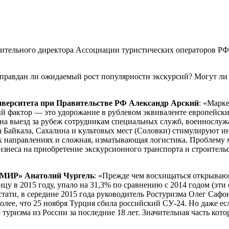
ительного директора Ассоциации туристических операторов РФ
Оправдан ли ожидаемый рост популярности экскурсий? Могут ли
иверситета при Правительстве РФ Александр Арский
: «Марке
й фактор — это удорожание в рублевом эквиваленте европейски
на выезд за рубеж сотрудникам специальных служб, военнослу
а Байкала, Сахалина и культовых мест (Соловки) стимулируют 
ых направлениях и сложная, изматывающая логистика. Проблему
знеса на приобретение экскурсионного транспорта и строительс
МИР» Анатолий Чургель
: «Прежде чем восхищаться открываю
ицу в 2015 году, упало на 31,3% по сравнению с 2014 годом (эт
стати, в середине 2015 года руководитель Ростуризма Олег Саф
 более, что 25 ноября Турция сбила российский СУ-24. Но даже 
туризма из России за последние 18 лет. Значительная часть кот