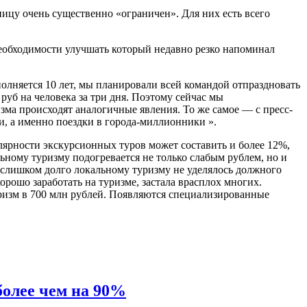
аницу очень существенно «ограничен». Для них есть всего
необходимости улучшать который недавно резко напоминал
сполняется 10 лет, мы планировали всей командой отпраздновать
руб на человека за три дня. Поэтому сейчас мы
зма происходят аналогичные явления. То же самое — с пресс-
и, а именно поездки в города-миллионники ».
улярности экскурсионных туров может составить и более 12%,
ьному туризму подогревается не только слабым рублем, но и
 слишком долго локальному туризму не уделялось должного
орошо заработать на туризме, застала врасплох многих.
ризм в 700 млн рублей. Появляются специализированные
более чем на 90%