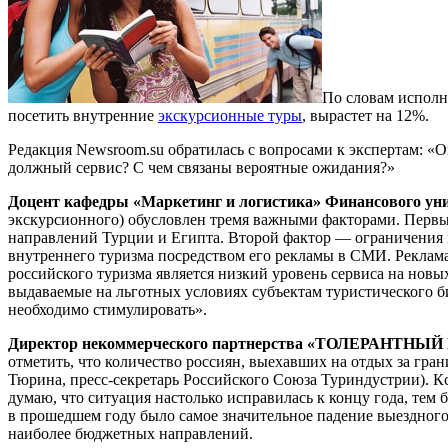
По словам исполн
посетить внутренние
экскурсионные туры
, вырастет на 12%.
Редакция Newsroom.su обратилась с вопросами к экспертам: «
должный сервис? С чем связаны вероятные ожидания?»
Доцент кафедры «Маркетинг и логистика» Финансового ун
экскурсионного) обусловлен тремя важными факторами. Первы
направлений Турции и Египта. Второй фактор — ограничения 
внутреннего туризма посредством его рекламы в СМИ. Реклам
российского туризма является низкий уровень сервиса на нов
выдаваемые на льготных условиях субъектам туристического би
необходимо стимулировать».
Директор некоммерческого партнерства «ТОЛЕРАНТНЫЙ 
отметить, что количество россиян, выехавших на отдых за гран
Тюрина, пресс-секретарь Российского Союза Туриндустрии). К
думаю, что ситуация настолько исправилась к концу года, тем
в прошедшем году было самое значительное падение выездного 
наиболее бюджетных направлений.