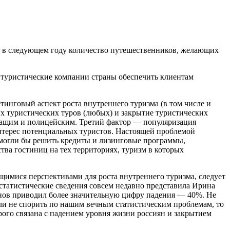
 в следующем году количество путешественников, желающих
 туристические компании страны обеспечить клиентам
тинговый аспект роста внутреннего туризма (в том числе и
х туристических туров (любых) и закрытие туристических
жащим и полицейским. Третий фактор — популяризация
интерес потенциальных туристов. Настоящей проблемой
 могли бы решить кредиты и лизинговые программы,
тва гостиниц на тех территориях, туризм в которых
щимися перспективами для роста внутреннего туризма, следует
и статистические сведения совсем недавно представила Ирина
онов приводил более значительную цифру падения — 40%. Не
если не спорить по нашим вечным статистическим проблемам, то
орого связана с падением уровня жизни россиян и закрытием