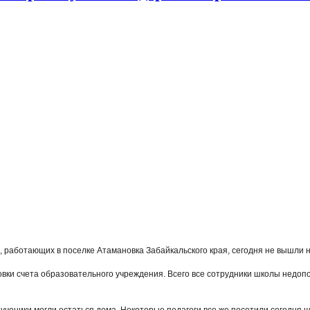
, работающих в поселке Атамановка Забайкальского края, сегодня не вышли 
овки счета образовательного учреждения. Всего все сотрудники школы недоп
 ученики могли остаться дома. Некоторые педагоги все же посетили сегодня ш