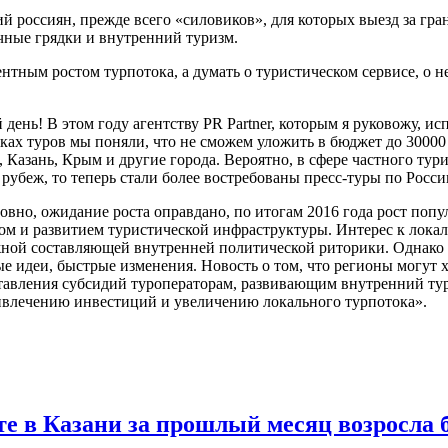
рий россиян, прежде всего «силовиков», для которых выезд за гр
ачные грядки и внутренний туризм.
нтным ростом турпотока, а думать о туристическом сервисе, о 
 день! В этом году агентству PR Partner, которым я руковожу, и
рках туров мы поняли, что не сможем уложить в бюджет до 30000 
Казань, Крым и другие города. Вероятно, в сфере частного тури
убеж, то теперь стали более востребованы пресс-туры по Росси
ловно, ожидание роста оправдано, по итогам 2016 года рост поп
ом и развитием туристической инфраструктуры. Интерес к локал
ажной составляющей внутренней политической риторики. Однако
е идеи, быстрые изменения. Новость о том, что регионы могут х
ставления субсидий туроператорам, развивающим внутренний ту
ривлечению инвестиций и увеличению локального турпотока».
те в Казани за прошлый месяц возросла 