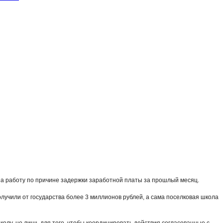
на работу по причине задержки заработной платы за прошлый месяц.
олучили от государства более 3 миллионов рублей, а сама поселковая школа
колу, но лишь для того, чтобы координировать действия согласованные с