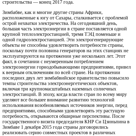
строительства — конец 2017 года.
Зимбабве, как и многие другие страны Африки,
расположенные к югу от Сахары, сталкивается с проблемой
острой нехватки электричества. На сегодняшний день,
большая часть электроэнергии в стране поставляется одной
крупной теплоэлектростанцией, тремя ТЭЦ поменьше и
одной гидроэлектростанцией. Эти электрогенерирующие
объекты не способны удовлетворить потребности страны,
поскольку почти половина генераторов на этих станциях не
эксплуатируются на протяжении уже нескольких лет. Этот
факт, в сочетании с неумеренным потреблением
электроэнергии горнодобывающими предприятиями, привел
к веерным отключениям по всей стране. На протяжении
последних двух лет зимбабвийское правительство повысило
темпы строительства электроэнергетических объектов,
включая три крупномасштабных наземных солнечных
электростанций. В эпоху, когда власти стран по всему миру
уделяют все большее внимание развитию технологий
использования возобновляемых источников энергии, перед
предприятиями, способными удовлетворять эту растущую
потребность, открываются обширные перспективы. После
государственного визита председателя КНР Си Цзиньпина в
Зимбаве 1 декабря 2015 года страны договорились
реализовать серию совместных проектов в различных