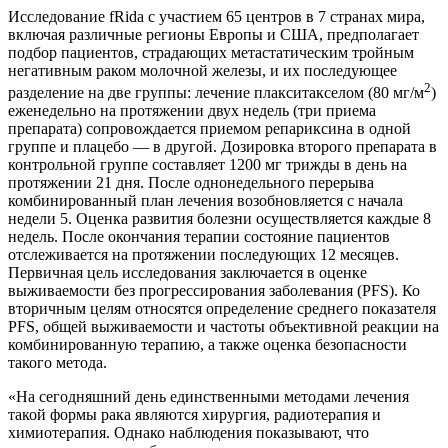
Исследование fRida с участием 65 центров в 7 странах мира,
включая различные регионы Европы и США, предполагает
подбор пациентов, страдающих метастатическим тройным
негативным раком молочной железы, и их последующее
2
разделение на две группы: лечение плакситакселом (80 мг/м
)
еженедельно на протяжении двух недель (три приема
препарата) сопровождается приемом репариксина в одной
группе и плацебо — в другой. Дозировка второго препарата в
контрольной группе составляет 1200 мг трижды в день на
протяжении 21 дня. После однонедельного перерыва
комбинированный план лечения возобновляется с начала
недели 5. Оценка развития болезни осуществляется каждые 8
недель. После окончания терапии состояние пациентов
отслеживается на протяжении последующих 12 месяцев.
Первичная цель исследования заключается в оценке
выживаемости без прогрессирования заболевания (PFS). Ко
вторичным целям относятся определение среднего показателя
PFS, общей выживаемости и частоты объективной реакции на
комбинированную терапию, а также оценка безопасности
такого метода.
«На сегодняшний день единственными методами лечения
такой формы рака являются хирургия, радиотерапия и
химиотерапия. Однако наблюдения показывают, что