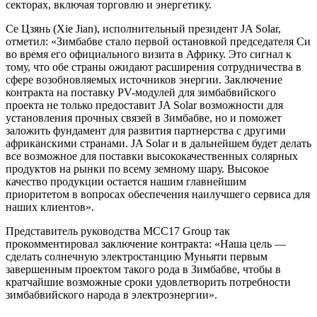
секторах, включая торговлю и энергетику.
Се Цзянь (Xie Jian), исполнительный президент JA Solar,
отметил: «Зимбабве стало первой остановкой председателя Си
во время его официального визита в Африку. Это сигнал к
тому, что обе страны ожидают расширения сотрудничества в
сфере возобновляемых источников энергии. Заключение
контракта на поставку PV-модулей для зимбабвийского
проекта не только предоставит JA Solar возможности для
установления прочных связей в Зимбабве, но и поможет
заложить фундамент для развития партнерства с другими
африканскими странами. JA Solar и в дальнейшем будет делать
все возможное для поставки высококачественных солярных
продуктов на рынки по всему земному шару. Высокое
качество продукции остается нашим главнейшим
приоритетом в вопросах обеспечения наилучшего сервиса для
наших клиентов».
Представитель руководства MCC17 Group так
прокомментировал заключение контракта: «Наша цель —
сделать солнечную электростанцию Муньяти первым
завершенным проектом такого рода в Зимбабве, чтобы в
кратчайшие возможные сроки удовлетворить потребности
зимбабвийского народа в электроэнергии».