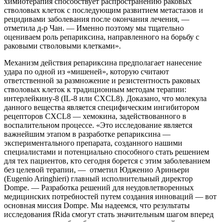
химиотерапия способствует распространению раковых
стволовых клеток с последующим развитием метастазов и
рецидивами заболевания после окончания лечения, —
отметила д-р Чан. — Именно поэтому мы тщательно
оцениваем роль репариксина, направленного на борьбу с
раковыми стволовыми клетками».
Механизм действия репариксина предполагает нанесение
удара по одной из «мишеней», которую считают
ответственной за размножение и резистентность раковых
стволовых клеток к традиционным методам терапии:
интерлейкину-8 (IL-8 или CXCL8). Доказано, что молекула
данного вещества является специфическим ингибитором
рецепторов CXCL8 — хемокина, задействованного в
воспалительном процессе. «Это исследование является
важнейшим этапом в разработке репариксина —
экспериментального препарата, созданного нашими
специалистами и потенциально способного стать решением
для тех пациентов, кто сегодня борется с этим заболеванием
без целевой терапии, — отметил Юдженио Ариньери
(Eugenio Aringhieri) главный исполнительный директор
Dompe. — Разработка решений для неудовлетворенных
медицинских потребностей путем создания инноваций — вот
основная миссия Dompe. Мы надеемся, что результаты
исследования fRida смогут стать значительным шагом вперед