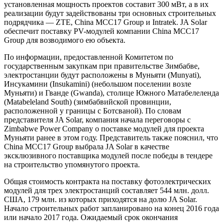
установленная мощность проектов составит 300 мВт, а в их
реализации будут задействованы три основных строительных
подрядчика — ZTE, China MCC17 Group и Intratek. JA Solar
обеспечит поставку PV-модулей компании China MCC17
Group для возводимого ею объекта.
По информации, предоставленной Комитетом по
государственным закупкам при правительстве Зимбабве,
электростанции будут расположены в Муньяти (Munyati),
Инсукамини (Insukamini) (небольшом поселении возле
Муньяти) и Гванде (Gwanda), столице Южного Матабелеленда
(Matabeleland South) (зимбабвийской провинции,
расположенной у границы с Ботсваной). По словам
представителя JA Solar, компания начала переговоры с
Zimbabwe Power Company о поставке модулей для проекта
Муньяти ранее в этом году. Представитель также пояснил, что
China MCC17 Group выбрала JA Solar в качестве
эксклюзивного поставщика модулей после победы в тендере
на строительство упомянутого проекта.
Общая стоимость контракта на поставку фотоэлектрических
модулей для трех электростанций составляет 544 млн. долл.
США, 179 млн. из которых приходятся на долю JA Solar.
Начало строительных работ запланировано на конец 2016 года
или начало 2017 года. Ожидаемый срок окончания