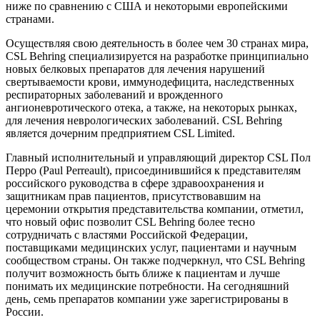
ниже по сравнению с США и некоторыми европейскими
странами.
Осуществляя свою деятельность в более чем 30 странах мира,
CSL Behring специализируется на разработке принципиально
новых белковых препаратов для лечения нарушений
свертываемости крови, иммунодефицита, наследственных
респираторных заболеваний и врожденного
ангионевротического отека, а также, на некоторых рынках,
для лечения неврологических заболеваний. CSL Behring
является дочерним предприятием CSL Limited.
Главный исполнительный и управляющий директор CSL Пол
Перро (Paul Perreault), присоединившийся к представителям
российского руководства в сфере здравоохранения и
защитникам прав пациентов, присутствовавшим на
церемонии открытия представительства компании, отметил,
что новый офис позволит CSL Behring более тесно
сотрудничать с властями Российской Федерации,
поставщиками медицинских услуг, пациентами и научным
сообществом страны. Он также подчеркнул, что CSL Behring
получит возможность быть ближе к пациентам и лучше
понимать их медицинские потребности. На сегодняшний
день, семь препаратов компании уже зарегистрированы в
России.