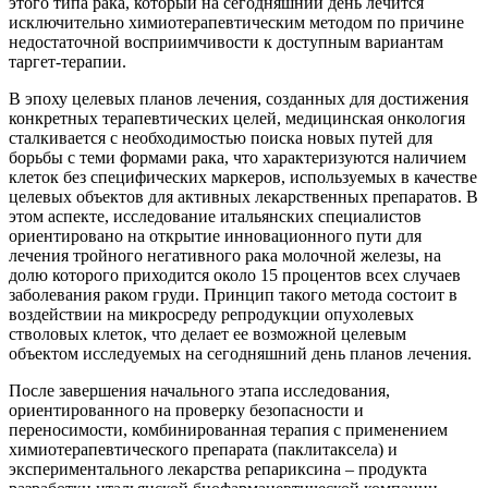
этого типа рака, который на сегодняшний день лечится
исключительно химиотерапевтическим методом по причине
недостаточной восприимчивости к доступным вариантам
таргет-терапии.
В эпоху целевых планов лечения, созданных для достижения
конкретных терапевтических целей, медицинская онкология
сталкивается с необходимостью поиска новых путей для
борьбы с теми формами рака, что характеризуются наличием
клеток без специфических маркеров, используемых в качестве
целевых объектов для активных лекарственных препаратов. В
этом аспекте, исследование итальянских специалистов
ориентировано на открытие инновационного пути для
лечения тройного негативного рака молочной железы, на
долю которого приходится около 15 процентов всех случаев
заболевания раком груди. Принцип такого метода состоит в
воздействии на микросреду репродукции опухолевых
стволовых клеток, что делает ее возможной целевым
объектом исследуемых на сегодняшний день планов лечения.
После завершения начального этапа исследования,
ориентированного на проверку безопасности и
переносимости, комбинированная терапия с применением
химиотерапевтического препарата (паклитаксела) и
экспериментального лекарства репариксина – продукта