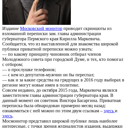
Издание
Московский монитор
приводит скриншоты из
взломанной переписки зам. главы администрации
губернатора Пермского края Кирилла Маркевича.
Сообщается, что из выставленной для знакомства широкой
публики приватной переписки можно узнать:
— по какому принципу чиновник отбирал членов
Молодежного совета при городской Думе, и тех, кто помогал
с отбором;
— о прослушке телефонов;
— с кем из депутатов-мужчин он бы переспал;
— как и за какие средства на грядущих в 2016 году выборах в
регионе могут новые имен в политике.
Совсем недавно, до октября 2015 года, Маркевича являлся
заместителем главы администрации губернатора края. В
данный момент он советник Виктора Басаргина. Приватная
переписка была обнародован примерно месяц назад:
ознакомиться с ней можно по этим двум ссылкам –
здесь
и
здесь
.
Мосмонитор представил широкой публике лишь наиболее
интересные, с точки зрения журналистов издания, выдержки