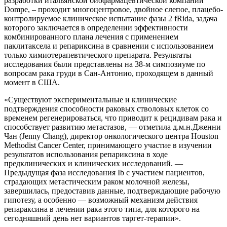
разработки итальянской биофармацевтической компании
Dompe, – проходит многоцентровое, двойное слепое, плацебо-
контролируемое клиническое испытание фазы 2 fRida, задача
которого заключается в определении эффективности
комбинированного плана лечения с применением
паклитаксела и репариксина в сравнении с использованием
только химиотерапевтического препарата. Результаты
исследования были представлены на 38-м симпозиуме по
вопросам рака груди в Сан-Антонио, проходящем в данный
момент в США.
«Существуют экспериментальные и клинические
подтверждения способности раковых стволовых клеток со
временем регенерироваться, что приводит к рецидивам рака и
способствует развитию метастазов, — отметила д.м.н.Дженни
Чан (Jenny Chang), директор онкологического центра Houston
Methodist Cancer Center, принимающего участие в изучении
результатов использования репариксина в ходе
предклинических и клинических исследований. —
Предыдущая фаза исследования Ib с участием пациентов,
страдающих метастическим раком молочной железы,
завершилась, предоставив данные, подтверждающие рабочую
гипотезу, а особенно — возможный механизм действия
репараксина в лечении рака этого типа, для которого на
сегодняшний день нет вариантов таргет-терапии».