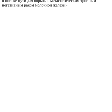
в поиске пути для борьбы с метастатическим тройным
негативным раком молочной железы».