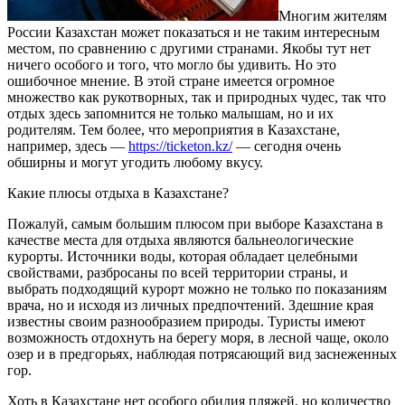
Многим жителям
России Казахстан может показаться и не таким интересным
местом, по сравнению с другими странами. Якобы тут нет
ничего особого и того, что могло бы удивить. Но это
ошибочное мнение. В этой стране имеется огромное
множество как рукотворных, так и природных чудес, так что
отдых здесь запомнится не только малышам, но и их
родителям. Тем более, что мероприятия в Казахстане,
например, здесь —
https://ticketon.kz/
— сегодня очень
обширны и могут угодить любому вкусу.
Какие плюсы отдыха в Казахстане?
Пожалуй, самым большим плюсом при выборе Казахстана в
качестве места для отдыха являются бальнеологические
курорты. Источники воды, которая обладает целебными
свойствами, разбросаны по всей территории страны, и
выбрать подходящий курорт можно не только по показаниям
врача, но и исходя из личных предпочтений. Здешние края
известны своим разнообразием природы. Туристы имеют
возможность отдохнуть на берегу моря, в лесной чаще, около
озер и в предгорьях, наблюдая потрясающий вид заснеженных
гор.
Хоть в Казахстане нет особого обилия пляжей, но количество