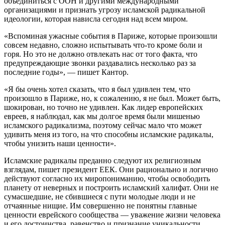
объединиться с ООН и другими международными
организациями и признать угрозу исламской радикальной
идеологии, которая нависла сегодня над всем миром.
«Вспоминая ужасные события в Париже, которые произошли
совсем недавно, сложно испытывать что-то кроме боли и
горя. Но это не должно отвлекать нас от того факта, что
предупреждающие звонки раздавались несколько раз за
последние годы», — пишет Кантор.
«Я бы очень хотел сказать, что я был удивлен тем, что
произошло в Париже, но, к сожалению, я не был. Может быть,
шокирован, но точно не удивлен. Как лидер европейских
евреев, я наблюдал, как мы долгое время были мишенью
исламского радикализма, поэтому сейчас мало что может
удивить меня из того, на что способны исламские радикалы,
чтобы унизить наши ценности».
Исламские радикалы преданно следуют их религиозным
взглядам, пишет президент ЕЕК. Они рационально и логично
действуют согласно их миропониманию, чтобы освободить
планету от неверных и построить исламский халифат. Они не
сумасшедшие, не сбившиеся с пути молодые люди и не
отчаянные нищие. Им совершенно не понятны главные
ценности еврейского сообщества — уважение жизни человека
и его достоинства, равенство и признание уникальности