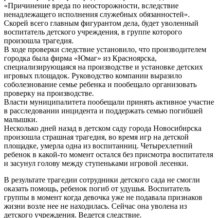
«Причинение вреда по неосторожности, вследствие
ненадлежащего исполнения служебных обязанностей».
Скорей всего главным фигурантом дела, будет уволенный
воспитатель детского учреждения, в группе которого
произошла трагедия.
В ходе проверки следствие установило, что производителем
городка была фирма «Юмаг» из Красноярска,
специализирующаяся на производстве и установке детских
игровых площадок. Руководство компании выразило
соболезнование семье ребенка и пообещало организовать
проверку на производстве.
Власти муниципалитета пообещали принять активное участие
в расследовании инцидента и поддержать семью погибшей
малышки.
Несколько дней назад в детском саду города Новосибирска
произошла страшная трагедия, во время игр на детской
площадке, умерла одна из воспитанниц. Четырехлетний
ребенок в какой-то момент остался без присмотра воспитателя
и засунул голову между ступеньками игровой лесенки.
В результате трагедии сотрудники детского сада не смогли
оказать помощь, ребенок погиб от удушья. Воспитатель
группы в момент когда девочка уже не подавала признаков
жизни возле нее не находилась. Сейчас она уволена из
детского учреждения. Ведется следствие.