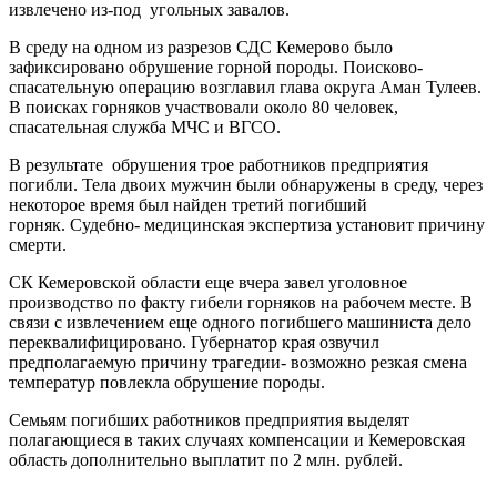
извлечено из-под угольных завалов.
В среду на одном из разрезов СДС Кемерово было
зафиксировано обрушение горной породы. Поисково-
спасательную операцию возглавил глава округа Аман Тулеев.
В поисках горняков участвовали около 80 человек,
спасательная служба МЧС и ВГСО.
В результате обрушения трое работников предприятия
погибли. Тела двоих мужчин были обнаружены в среду, через
некоторое время был найден третий погибший
горняк. Судебно- медицинская экспертиза установит причину
смерти.
СК Кемеровской области еще вчера завел уголовное
производство по факту гибели горняков на рабочем месте. В
связи с извлечением еще одного погибшего машиниста дело
переквалифицировано. Губернатор края озвучил
предполагаемую причину трагедии- возможно резкая смена
температур повлекла обрушение породы.
Семьям погибших работников предприятия выделят
полагающиеся в таких случаях компенсации и Кемеровская
область дополнительно выплатит по 2 млн. рублей.