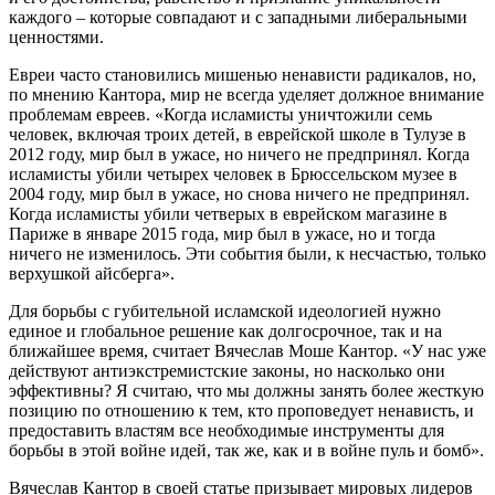
каждого – которые совпадают и с западными либеральными
ценностями.
Евреи часто становились мишенью ненависти радикалов, но,
по мнению Кантора, мир не всегда уделяет должное внимание
проблемам евреев. «Когда исламисты уничтожили семь
человек, включая троих детей, в еврейской школе в Тулузе в
2012 году, мир был в ужасе, но ничего не предпринял. Когда
исламисты убили четырех человек в Брюссельском музее в
2004 году, мир был в ужасе, но снова ничего не предпринял.
Когда исламисты убили четверых в еврейском магазине в
Париже в январе 2015 года, мир был в ужасе, но и тогда
ничего не изменилось. Эти события были, к несчастью, только
верхушкой айсберга».
Для борьбы с губительной исламской идеологией нужно
единое и глобальное решение как долгосрочное, так и на
ближайшее время, считает Вячеслав Моше Кантор. «У нас уже
действуют антиэкстремистские законы, но насколько они
эффективны? Я считаю, что мы должны занять более жесткую
позицию по отношению к тем, кто проповедует ненависть, и
предоставить властям все необходимые инструменты для
борьбы в этой войне идей, так же, как и в войне пуль и бомб».
Вячеслав Кантор в своей статье призывает мировых лидеров