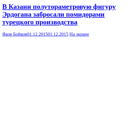
В Казани полутораметровую фигуру
Эрдогана забросали помидорами
турецкого производства
Яков Бойков
01.12.2015
01.12.2015
На экране