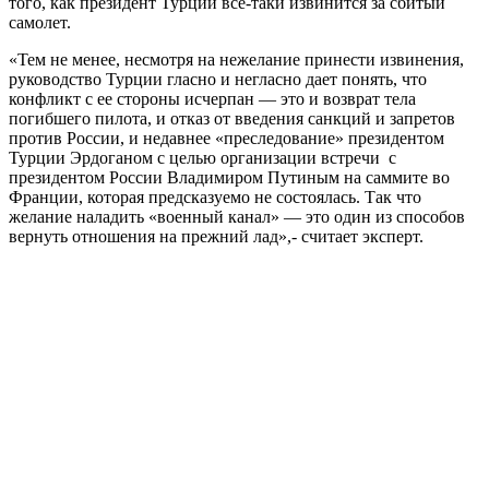
того, как президент Турции все-таки извинится за сбитый
самолет.
«Тем не менее, несмотря на нежелание принести извинения,
руководство Турции гласно и негласно дает понять, что
конфликт с ее стороны исчерпан — это и возврат тела
погибшего пилота, и отказ от введения санкций и запретов
против России, и недавнее «преследование» президентом
Турции Эрдоганом с целью организации встречи с
президентом России Владимиром Путиным на саммите во
Франции, которая предсказуемо не состоялась. Так что
желание наладить «военный канал» — это один из способов
вернуть отношения на прежний лад»,- считает эксперт.