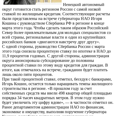
Ненецкий автономный
округ готовится стать регионом России с самой низкой
ставкой по жилищным кредитам. Соответствующие расчеты
были представлены на встрече губернатора НАО Игоря
Кошина с руководством Сбербанка РФ в регионе в конце
марта этого года. Чтобы сделать таким образом Российский
Север более привлекательным для молодых специалистов со
всей страны, региональные власти и один из крупнейших
российских банков «двигаются навстречу друг другу».
С одной стороны, руководство Сбербанка России с марта
этого года снизила процентную ставку по ипотеке в НАО до
11,9 процентов годовых. С другой стороны, администрация
округа анонсировала субсидирование до половины
процентной ставки по этому виду кредитов для граждан. В
итоге, как отмечалось на встрече, гражданин будет платить
лишь около пяти процентов.
При такой процентной ставке, отметил, беседуя с банкирами,
Игорь Кошин, остается только наращивать темпы жилищного
строительства в регионе. «В прошлом году за счет
собственных средств мы ввели 498 квартир общей площадью
порядка 34 тысяч квадратных метров. В этом году нужно
будет увеличить эту цифру вдове», — в частности отметил он.
Ранее департаментом администрации НАО по финансам,
экономике и имуществу, выполняя поручение губернатора