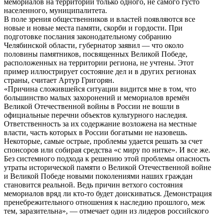
мемориалов на территории только одного, не самого густо
населенного, муниципалитета.
В поле зрения общественников и властей появляются все
новые и новые места памяти, скорби и гордости. При
подготовке послания законодательному собранию
Челябинской области, губернатор заявил — что около
половины памятников, посвященных Великой Победе,
расположенных на территории региона, не учтены. Этот
пример иллюстрирует состояние дел и в других регионах
страны, считает Артур Григорян.
«Причина сложившейся ситуации видится мне в том, что
большинство малых захоронений и мемориалов времён
Великой Отечественной войны в России не вошли в
официальные перечни объектов культурного наследия.
Ответственность за их содержание возложена на местные
власти, часть которых в России богатыми не назовешь.
Некоторые, самые острые, проблемы удается решать за счет
спонсоров или собирая средства «с миру по нитке». И все же.
Без системного подхода к решению этой проблемы опасность
утраты исторической памяти о Великой Отечественной войне
и Великой Победе новыми поколениями наших граждан
становится реальной. Ведь причин ветхого состояния
мемориалов вряд ли кто-то будет доискиваться. Демонстрация
пренебрежительного отношения к наследию прошлого, меж
тем, заразительна», — отмечает один из лидеров российского