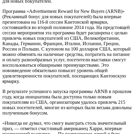
для новых покупателей.
Программа «Advertisement Reward for New Buyers (ARNB)»
(Рекламный бонус для новых покупателей) была впервые
презентована на 116-й сессии Кантонской ярмарки,
состоявшейся во второй половине 2014 года. На предстоящей
сессии мероприятия эта программа будет расширена с целью
привлечь новых покупателей из США, Великобритании,
Канады, Германии, Франции, Италии, Испании, Греции,
России и Польши. С купоном на 100 долларов США, который
можно обменять на наличные средства, потратить на питание
и оплату разнообразных услуг, посетители выставки смогут
воспользоваться обширными преимуществами. Это
нововведение обязательно повысит уровень общей
удовлетворенности покупателей, посещающих Кантонскую
ярмарку.
В результате успешного запуска программы ARNB в прошлом
году, когда инициатива была доступна только новым
покупателям из США, организаторам удалось привлечь 215
новых посетителей, многие из которых были весьма довольны
полученным бонусом.
«Никогда не думал, что смогу выиграть столь значительный
приз, — отметил счастливый американец Харри, впервые
посещающий выставку. — По возвращении домой я буду