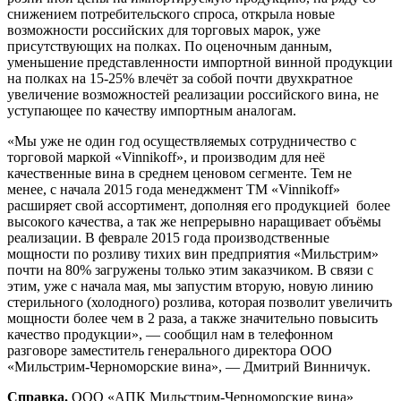
снижением потребительского спроса, открыла новые
возможности российских для торговых марок, уже
присутствующих на полках. По оценочным данным,
уменьшение представленности импортной винной продукции
на полках на 15-25% влечёт за собой почти двухкратное
увеличение возможностей реализации российского вина, не
уступающее по качеству импортным аналогам.
«Мы уже не один год осуществляемых сотрудничество с
торговой маркой «Vinnikoff», и производим для неё
качественные вина в среднем ценовом сегменте. Тем не
менее, с начала 2015 года менеджмент ТМ «Vinnikoff»
расширяет свой ассортимент, дополняя его продукцией более
высокого качества, а так же непрерывно наращивает объёмы
реализации. В феврале 2015 года производственные
мощности по розливу тихих вин предприятия «Мильстрим»
почти на 80% загружены только этим заказчиком. В связи с
этим, уже с начала мая, мы запустим вторую, новую линию
стерильного (холодного) розлива, которая позволит увеличить
мощности более чем в 2 раза, а также значительно повысить
качество продукции», — сообщил нам в телефонном
разговоре заместитель генерального директора ООО
«Мильстрим-Черноморские вина», — Дмитрий Винничук.
Справка.
ООО «АПК Мильстрим-Черноморские вина»