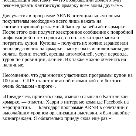
рекомендовать Кантонскую ярмарку всем моим друзьям».
Для участия в программе ARNB потенциальным новым
покупателям необходимо всего лишь нажать на
соответствующий рекламный баннер на веб-сайте ярмарки.
После этого они получат электронное сообщение с подробной
информацией о тех сервисах, на оплату которых можно
потратить купон. Купоны – получить их можно заранее или
непосредственно на ярмарке – могут быть использованы для
оплаты брони отелей, аренды автомобилей, услуг перевода,
туров по провинции, ланчей. Их также можно обменять на
наличные.
Несомненно, что для многих участников программы купон на
100 долл. США станет приятной изюминкой в и без того
очень большом «пироге».
«Прежде чем, приехать сюда, я много слышал о Кантонской
ярмарке, — отметил Харри в интервью команде Facebook на
мероприятии. — Благодаря программе ARNB в сочетании с
высочайшим уровнем организации выставки, я был вдвойне
вознагражден. Я обязательно приеду сюда еще раз!»