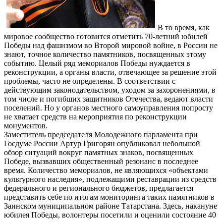
В то время, как
мировое сообщество готовится отметить 70-летний юбилей
Победы над фашизмом во Второй мировой войне, в России не
знают, точное количество памятников, посвященных этому
событию. Целый ряд мемориалов Победы нуждается в
реконструкции, а органы власти, отвечающее за решение этой
проблемы, часто не определены. В соответствии с
действующим законодательством, уходом за захоронениями, в
том числе и погибших защитников Отечества, ведают власти
поселений. Но у органов местного самоуправления попросту
не хватает средств на мероприятия по реконструкции
монументов.
Заместитель председателя Молодежного парламента при
Госдуме России Артур Григорян опубликовал небольшой
обзор ситуаций вокруг памятных знаков, посвященных
Победе, вызвавших общественный резонанс в последнее
время. Количество мемориалов, не являющихся «объектами
культурного наследия», подлежащими реставрации из средств
федерального и регионального бюджетов, предлагается
представить себе по итогам мониторинга таких памятников в
Заинском муниципальном районе Татарстана. Здесь, накануне
юбилея Победы, волонтеры посетили и оценили состояние 40