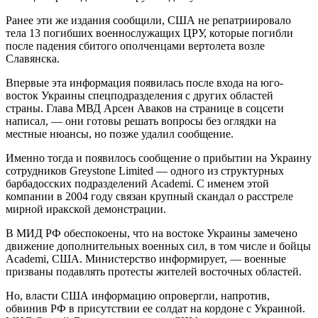
Ранее эти же издания сообщили, США не репатриировало
тела 13 погибших военнослужащих ЦРУ, которые погибли
после падения сбитого ополченцами вертолета возле
Славянска.
Впервые эта информация появилась после входа на юго-
восток Украины спецподразделения с других областей
страны. Глава МВД Арсен Аваков на странице в соцсети
написал, — они готовы решать вопросы без оглядки на
местные нюансы, но позже удалил сообщение.
Именно тогда и появилось сообщение о прибытии на Украину
сотрудников Greystone Limited — одного из структурных
барбадосских подразделений Academi. С именем этой
компании в 2004 году связан крупный скандал о расстреле
мирной иракской демонстрации.
В МИД РФ обеспокоены, что на востоке Украины замечено
движение дополнительных военных сил, в том числе и бойцы
Academi, США. Министерство информирует, — военные
призваны подавлять протесты жителей восточных областей.
Но, власти США информацию опровергли, напротив,
обвинив РФ в присутствии ее солдат на кордоне с Украиной.