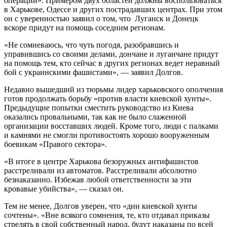
операции». Примером двух областей должны воспользоваться
в Харькове, Одессе и других пострадавших центрах. При этом
он с уверенностью заявил о том, что Луганск и Донецк
вскоре придут на помощь соседним регионам.
«Не сомневаюсь, что чуть погодя, разобравшись и
управившись со своими делами, дончане и луганчане придут
на помощь тем, кто сейчас в других регионах ведет неравный
бой с украинскими фашистами», — заявил Долгов.
Недавно вышедший из тюрьмы лидер харьковского ополчения
готов продолжать борьбу «против власти киевской хунты».
Предыдущие попытки сместить руководство из Киева
оказались провальными, так как не было слаженной
организации восставших людей. Кроме того, люди с палками
и камнями не смогли противостоять хорошо вооруженным
боевикам «Правого сектора».
«В итоге в центре Харькова безоружных антифашистов
расстреливали из автоматов. Расстреливали абсолютно
безнаказанно. Избежав любой ответственности за эти
кровавые убийства», — сказал он.
Тем не менее, Долгов уверен, что «дни киевской хунты
сочтены». «Вне всякого сомнения, те, кто отдавал приказы
стрелять в свой собственный народ, будут наказаны по всей