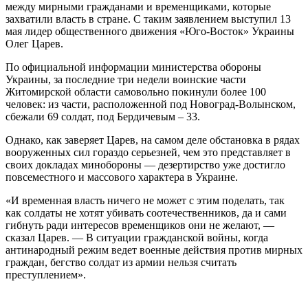
между мирными гражданами и временщиками, которые
захватили власть в стране. С таким заявлением выступил 13
мая лидер общественного движения «Юго-Восток» Украины
Олег Царев.
По официальной информации министерства обороны
Украины, за последние три недели воинские части
Житомирской области самовольно покинули более 100
человек: из части, расположенной под Новоград-Волынском,
сбежали 69 солдат, под Бердичевым – 33.
Однако, как заверяет Царев, на самом деле обстановка в рядах
вооруженных сил гораздо серьезней, чем это представляет в
своих докладах минобороны — дезертирство уже достигло
повсеместного и массового характера в Украине.
«И временная власть ничего не может с этим поделать, так
как солдаты не хотят убивать соотечественников, да и сами
гибнуть ради интересов временщиков они не желают, —
сказал Царев. — В ситуации гражданской войны, когда
антинародный режим ведет военные действия против мирных
граждан, бегство солдат из армии нельзя считать
преступлением».