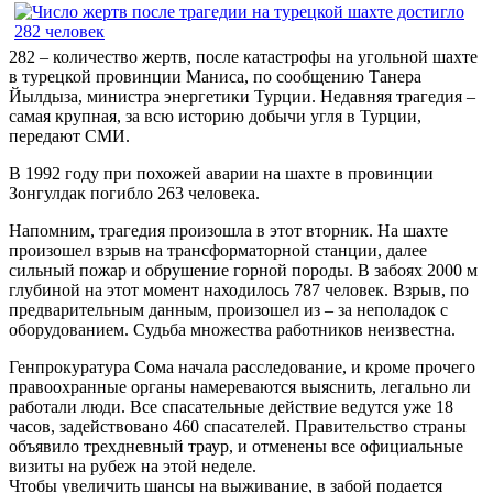
282 – количество жертв, после катастрофы на угольной шахте
в турецкой провинции Маниса, по сообщению Танера
Йылдыза, министра энергетики Турции. Недавняя трагедия –
самая крупная, за всю историю добычи угля в Турции,
передают СМИ.
В 1992 году при похожей аварии на шахте в провинции
Зонгулдак погибло 263 человека.
Напомним, трагедия произошла в этот вторник. На шахте
произошел взрыв на трансформаторной станции, далее
сильный пожар и обрушение горной породы. В забоях 2000 м
глубиной на этот момент находилось 787 человек. Взрыв, по
предварительным данным, произошел из – за неполадок с
оборудованием. Судьба множества работников неизвестна.
Генпрокуратура Сома начала расследование, и кроме прочего
правоохранные органы намереваются выяснить, легально ли
работали люди. Все спасательные действие ведутся уже 18
часов, задействовано 460 спасателей. Правительство страны
объявило трехдневный траур, и отменены все официальные
визиты на рубеж на этой неделе.
Чтобы увеличить шансы на выживание, в забой подается