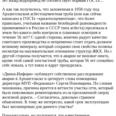
лет назад водопровод не соответствует нормам ГОСТа…
А как так получилось, что заложенная в 1958 году под
Архангельском асбестоцементная труба (или как сейчас
написано в ГОСТе «хризотилцементная», что более
правильно, учитывая название безобидной разновидности
применяемого в России и СССР типа асбеста) пролежала в
земле без какого-либо контроля и плановых осмотров в
течение 56 лет? С одной стороны, конечно радует качество
советского производства и непременно стоит отдать должное
великому минералу, который сохранял свои свойства полвека
несмотря на наплевательское отношение структур ЖКХ. Но с
другой стороны получается, что в аварии не виноват никто,
кроме этой самой злосчастной трубы, которая 56 лет спокойно
себе лежала, а тут взяла и вдруг прохудилась.
«Двина-Информ» публикует собственное расследование
аварии в Архангельске и цитирует слова помощника
директора МУП «Водоканал» Сергея Пономарева. По словам
чиновника, причина кроется в ветхости участка сети, который
было невозможно ремонтировать из-за проложенной сверху
железной дороги. – Согласитесь, довольно странное
объяснение. К тому же интересно, какой срок эксплуатации
был запланирован для данного участка?
Парадоксально, но получается, что качественные