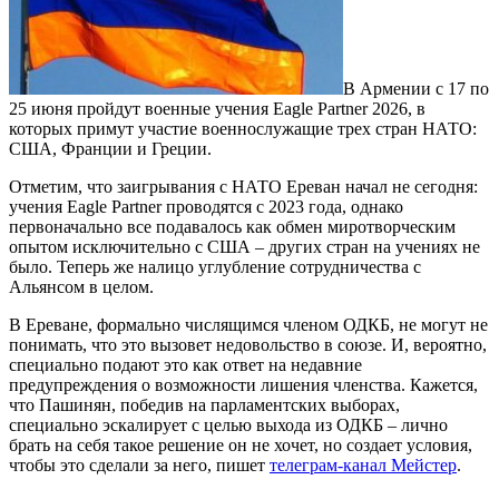
В Армении с 17 по
25 июня пройдут военные учения Eagle Partner 2026, в
которых примут участие военнослужащие трех стран НАТО:
США, Франции и Греции.
Отметим, что заигрывания с НАТО Ереван начал не сегодня:
учения Eagle Partner проводятся с 2023 года, однако
первоначально все подавалось как обмен миротворческим
опытом исключительно с США – других стран на учениях не
было. Теперь же налицо углубление сотрудничества с
Альянсом в целом.
В Ереване, формально числящимся членом ОДКБ, не могут не
понимать, что это вызовет недовольство в союзе. И, вероятно,
специально подают это как ответ на недавние
предупреждения о возможности лишения членства. Кажется,
что Пашинян, победив на парламентских выборах,
специально эскалирует с целью выхода из ОДКБ – лично
брать на себя такое решение он не хочет, но создает условия,
чтобы это сделали за него, пишет
телеграм-канал Мейстер
.