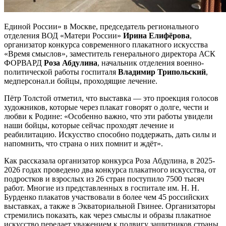
Единой России» в Москве, председатель регионального
отделения ВОД «Матери России»
Ирина Елифёрова
,
организатор конкурса современного плакатного искусства
«Время смыслов», заместитель генерального директора АСК
ФОРВАРД
Роза Абдулина
, начальник отделения военно-
политической работы госпиталя
Владимир Трипольский
,
медперсонал.и бойцы, проходящие лечение.
Пётр Толстой отметил, что выставка — это проекция голосов
художников, которые через плакат говорят о долге, чести и
любви к Родине: «Особенно важно, что эти работы увидели
наши бойцы, которые сейчас проходят лечение и
реабилитацию. Искусство способно поддержать, дать силы и
напомнить, что страна о них помнит и ждёт».
Как рассказала организатор конкурса Роза Абдулина, в 2025-
2026 годах проведено два конкурса плакатного искусства, от
подростков и взрослых из 26 стран поступило 7500 тысяч
работ. Многие из представленных в госпитале им. Н. Н.
Бурденко плакатов участвовали в более чем 45 российских
выставках, а также в Экваториальной Гвинее. Организаторы
стремились показать, как через смыслы и образы плакатное
искусство передает уважением к подвигу защитников страны.