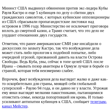
Минюст США выдвинул обвинения против экс-лидера Кубы
Рауля Кастро и еще 5 кубинцев по делу о сбитии двух
гражданских самолетов, с которых кубинские оппозиционеры
из США сбрасывали пропагандистские листовки над
островом в 1996 году. Министерство не исключает приговора
вплоть до смертной казни, а Трамп считает, что это дело не
ухудшит отношениях двух государств.
Отметим, что ранее американские СМИ уже инсайдили о
дискуссиях по захвату Кастро, так что возбуждение дела
может стать либо прологом к подобной попытке, либо
очередной угрозой, призванной давить на власти Острова
Свободы. Ведь Куба, увы, сейчас в топе целей США после
Ирана – смывать позор авантюры в Ормузе лучше в борьбе со
страной, которая тебя неизмеримо слабее.
Впрочем, факт возбуждения дела выглядит жалко и даже как-
то оскорбительно для страны, мнящей себя глобальной
суперсилой – Раулю 94 года, и он давно не у власти. Угрожая
ему янки выглядят мелкими пакостниками, пытающимися
отомстить семье, некогда попортившей им кровь. И только
усиливают антипатии кубинцев к США, сообщает
телеграм-
канал Мейстер
.