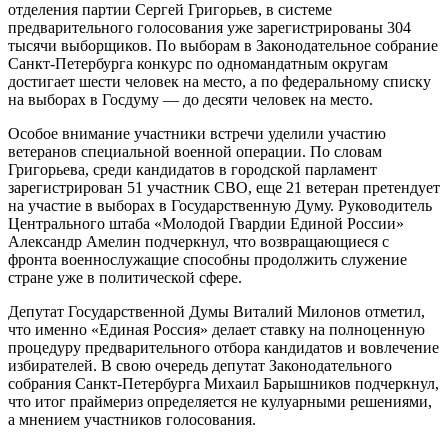
отделения партии Сергей Григорьев, в системе
предварительного голосования уже зарегистрированы 304
тысячи выборщиков. По выборам в Законодательное собрание
Санкт-Петербурга конкурс по одномандатным округам
достигает шести человек на место, а по федеральному списку
на выборах в Госдуму — до десяти человек на место.
Особое внимание участники встречи уделили участию
ветеранов специальной военной операции. По словам
Григорьева, среди кандидатов в городской парламент
зарегистрирован 51 участник СВО, еще 21 ветеран претендует
на участие в выборах в Государственную Думу. Руководитель
Центрального штаба «Молодой Гвардии Единой России»
Александр Амелин подчеркнул, что возвращающиеся с
фронта военнослужащие способны продолжить служение
стране уже в политической сфере.
Депутат Государственной Думы Виталий Милонов отметил,
что именно «Единая Россия» делает ставку на полноценную
процедуру предварительного отбора кандидатов и вовлечение
избирателей. В свою очередь депутат Законодательного
собрания Санкт-Петербурга Михаил Барышников подчеркнул,
что итог праймериз определяется не кулуарными решениями,
а мнением участников голосования.