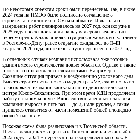
По некоторым объектам сроки были перенесены. Так, в июне
2024 года на ПМЭФ было подписано соглашение о
строительстве клиники в Омской области. Изначально
завершение работ планировалось на 2027 год, однако уже в
2025 году проект поставили на паузу, а сроки реализации
пересмотрели. Аналогичная ситуация сложилась и с клиникой
в Ростове-на-Дону: ранее открытие ожидалось во II–III
квартале 2026 года, но теперь запуск перенесен на 2027 год.
В отдельных случаях компания использовала уже готовые
здания вместо строительства новых объектов. Однако и такие
проекты сопровождались сложностями. Например, на
Сахалине ситуация привела к возбуждению уголовного дела.
Вместо строительства нового медцентра «Медскан» получил
в распоряжение здание консультативно-диагностического
центра Южно-Сахалинска. При этом врачи КДЦ продолжили
работу в старом корпусе. Впоследствии арендная плата для
компании выросла в пять раз — до 2,3 млн рублей, а также
пришлось отказаться от части помещений общей площадью
около 5 тыс. кв. м.
Похожая схема была реализована и в Тюменской области.
Проект медицинского центра в Тюмени, анонсированный в
2022 году, в 2024-м перенесли на неопределенный срок. В