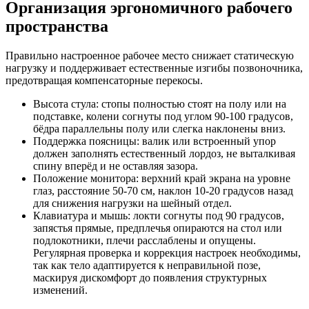
Организация эргономичного рабочего
пространства
Правильно настроенное рабочее место снижает статическую
нагрузку и поддерживает естественные изгибы позвоночника,
предотвращая компенсаторные перекосы.
Высота стула: стопы полностью стоят на полу или на
подставке, колени согнуты под углом 90-100 градусов,
бёдра параллельны полу или слегка наклонены вниз.
Поддержка поясницы: валик или встроенный упор
должен заполнять естественный лордоз, не выталкивая
спину вперёд и не оставляя зазора.
Положение монитора: верхний край экрана на уровне
глаз, расстояние 50-70 см, наклон 10-20 градусов назад
для снижения нагрузки на шейный отдел.
Клавиатура и мышь: локти согнуты под 90 градусов,
запястья прямые, предплечья опираются на стол или
подлокотники, плечи расслаблены и опущены.
Регулярная проверка и коррекция настроек необходимы,
так как тело адаптируется к неправильной позе,
маскируя дискомфорт до появления структурных
изменений.