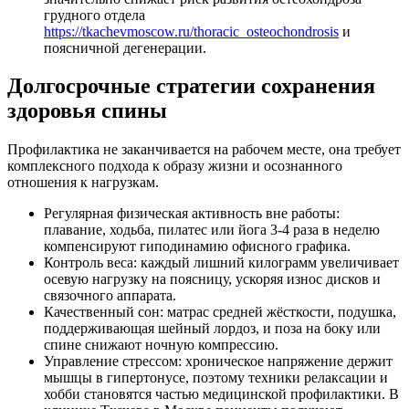
грудного отдела
https://tkachevmoscow.ru/thoracic_osteochondrosis
и
поясничной дегенерации.
Долгосрочные стратегии сохранения
здоровья спины
Профилактика не заканчивается на рабочем месте, она требует
комплексного подхода к образу жизни и осознанного
отношения к нагрузкам.
Регулярная физическая активность вне работы:
плавание, ходьба, пилатес или йога 3-4 раза в неделю
компенсируют гиподинамию офисного графика.
Контроль веса: каждый лишний килограмм увеличивает
осевую нагрузку на поясницу, ускоряя износ дисков и
связочного аппарата.
Качественный сон: матрас средней жёсткости, подушка,
поддерживающая шейный лордоз, и поза на боку или
спине снижают ночную компрессию.
Управление стрессом: хроническое напряжение держит
мышцы в гипертонусе, поэтому техники релаксации и
хобби становятся частью медицинской профилактики. В