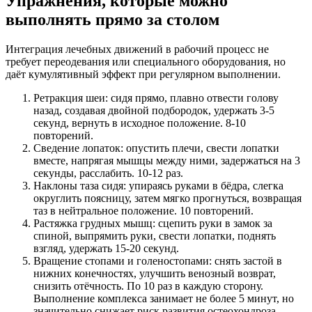
Упражнения, которые можно
выполнять прямо за столом
Интеграция лечебных движений в рабочий процесс не
требует переодевания или специального оборудования, но
даёт кумулятивный эффект при регулярном выполнении.
Ретракция шеи: сидя прямо, плавно отвести голову
назад, создавая двойной подбородок, удержать 3-5
секунд, вернуть в исходное положение. 8-10
повторений.
Сведение лопаток: опустить плечи, свести лопатки
вместе, напрягая мышцы между ними, задержаться на 3
секунды, расслабить. 10-12 раз.
Наклоны таза сидя: упираясь руками в бёдра, слегка
округлить поясницу, затем мягко прогнуться, возвращая
таз в нейтральное положение. 10 повторений.
Растяжка грудных мышц: сцепить руки в замок за
спиной, выпрямить руки, свести лопатки, поднять
взгляд, удержать 15-20 секунд.
Вращение стопами и голеностопами: снять застой в
нижних конечностях, улучшить венозный возврат,
снизить отёчность. По 10 раз в каждую сторону.
Выполнение комплекса занимает не более 5 минут, но
значительно снижает риск развития остеохондроза