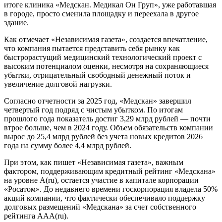
итоге клиника «Медскан. Медикал Он Груп», уже работавшая
в городе, просто сменила площадку и переехала в другое
здание.
Как отмечает «Независимая газета», создается впечатление,
что компания пытается представить себя рынку как
быстрорастущий медицинский технологический проект с
высоким потенциалом оценки, несмотря на сохраняющиеся
убытки, отрицательный свободный денежный поток и
увеличение долговой нагрузки.
Согласно отчетности за 2025 год, «Медскан» завершил
четвертый год подряд с чистым убытком. По итогам
прошлого года показатель достиг 3,29 млрд рублей — почти
втрое больше, чем в 2024 году. Объем обязательств компании
вырос до 25,4 млрд рублей без учета новых кредитов 2026
года на сумму более 4,4 млрд рублей.
При этом, как пишет «Независимая газета», важным
фактором, поддерживающим кредитный рейтинг «Медскана»
на уровне А(ru), остается участие в капитале корпорации
«Росатом». До недавнего времени госкорпорация владела 50%
акций компании, что фактически обеспечивало поддержку
долговых размещений «Медскана» за счет собственного
рейтинга AAA(ru).