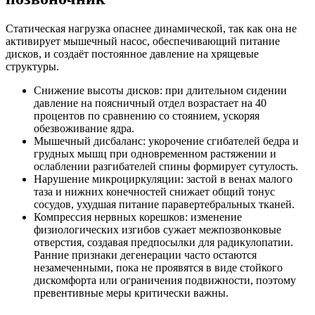
Статическая нагрузка опаснее динамической, так как она не
активирует мышечный насос, обеспечивающий питание
дисков, и создаёт постоянное давление на хрящевые
структуры.
Снижение высоты дисков: при длительном сидении
давление на поясничный отдел возрастает на 40
процентов по сравнению со стоянием, ускоряя
обезвоживание ядра.
Мышечный дисбаланс: укорочение сгибателей бедра и
грудных мышц при одновременном растяжении и
ослаблении разгибателей спины формирует сутулость.
Нарушение микроциркуляции: застой в венах малого
таза и нижних конечностей снижает общий тонус
сосудов, ухудшая питание паравертебральных тканей.
Компрессия нервных корешков: изменение
физиологических изгибов сужает межпозвонковые
отверстия, создавая предпосылки для радикулопатии.
Ранние признаки дегенерации часто остаются
незамеченными, пока не проявятся в виде стойкого
дискомфорта или ограничения подвижности, поэтому
превентивные меры критически важны.