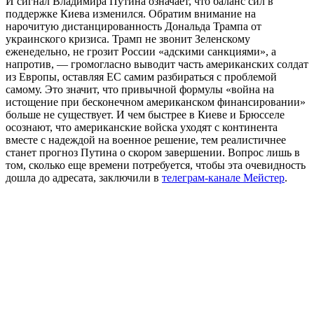
И сигнал Владимира Путина означает, что баланс сил в
поддержке Киева изменился. Обратим внимание на
нарочитую дистанцированность Дональда Трампа от
украинского кризиса. Трамп не звонит Зеленскому
еженедельно, не грозит России «адскими санкциями», а
напротив, — громогласно выводит часть американских солдат
из Европы, оставляя ЕС самим разбираться с проблемой
самому. Это значит, что привычной формулы «война на
истощение при бесконечном американском финансировании»
больше не существует. И чем быстрее в Киеве и Брюсселе
осознают, что американские войска уходят с континента
вместе с надеждой на военное решение, тем реалистичнее
станет прогноз Путина о скором завершении. Вопрос лишь в
том, сколько еще времени потребуется, чтобы эта очевидность
дошла до адресата, заключили в
телеграм-канале Мейстер
.