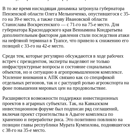
В то же время нисходящая динамика затронула губернатора
Пензенской области Олега Мельниченко, опустившегося с 35-
го на 39-е место, а также главу Ивановской области
Станислава Воскресенского — с 71-го на 75-е место. Для
губернатора Краснодарского края Вениамина Кондратьева
дополнительным фактором давления стали последствия атаки
на нефтяной терминал в Туапсе, что привело к снижению его
позиций с 33-го на 42-е место.
Среди тем, которые регулярно обсуждаются в ходе рабочих
встреч с президентом, эксперты выделяют не только
инфраструктурные вопросы и состояние социальных
объектов, но и ситуацию в агропромышленном комплексе.
Усиление внимания к АПК связано как со спецификой
отдельных регионов, так и с растущей ролью агроэкспорта на
фоне повышения мировых цен на продовольствие.
Расширяются возможности поддержки инвестиционных
проектов в аграрных субъектах. Так, на Кавказском
инвестиционном форуме был подписан ряд соглашений,
включая проект строительства в Адыгее комплекса по
хранению и переработке риса. Это позитивно повлияло на
позиции главы республики Мурата Кумпилова, поднявшегося
с 38-го на 35-е место.