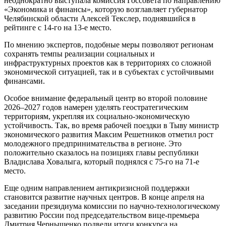
неоднократно выступала комиссия Госсовета по направлению
«Экономика и финансы», которую возглавляет губернатор
Челябинской области Алексей Текслер, поднявшийся в
рейтинге с 14-го на 13-е место.
По мнению экспертов, подобные меры позволяют регионам
сохранять темпы реализации социальных и
инфраструктурных проектов как в территориях со сложной
экономической ситуацией, так и в субъектах с устойчивыми
финансами.
Особое внимание федеральный центр во второй половине
2026–2027 годов намерен уделять геостратегическим
территориям, укрепляя их социально-экономическую
устойчивость. Так, во время рабочей поездки в Тыву министр
экономического развития Максим Решетников отметил рост
молодежного предпринимательства в регионе. Это
положительно сказалось на позициях главы республики
Владислава Ховалыга, который поднялся с 75-го на 71-е
место.
Еще одним направлением антикризисной поддержки
становится развитие научных центров. В конце апреля на
заседании президиума комиссии по научно-технологическому
развитию России под председательством вице-премьера
Дмитрия Чернышенко подвели итоги конкурса на