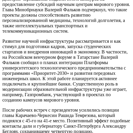
предоставление субсидий научным центрам мирового уровня.
Глава Минобрнауки Валерий Фальков подчеркнул, что такие
проекты должны способствовать развитию
персонализированной медицины, технологий долголетия, а
также интеллектуальных транспортных и
телекоммуникационных систем.
Развитие научной инфраструктуры рассматривается и как
стимул для подготовки кадров, запуска студенческих
стартапов и внедрения инноваций в экономику. В частности,
на Российском венчурном форуме в Татарстане Валерий
Фальков сообщил о планах интеграции Платформы
университетского технологического предпринимательства с
программами «Приоритет-2030» и развития передовых
инженерных школ. К этой работе планируется активнее
подключать и крупнейшие банки. Существенную роль в
модернизации образовательной инфраструктуры уже играет,
например, Газпромбанк, участвующий в проектах по
созданию кампусов мирового уровня.
После рабочих встреч с президентом усилились позиции
главы Карачаево-Черкесии Рашида Темрезова, который
поднялся с 45-го на 41-е место. Позитивный эффект подобные
контакты дали и губернатору Санкт-Петербурга Александру
Беглову, сохранившему четвертую позицию.