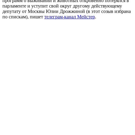
программ о выживании и животных откровенно потерялся в
парламенте и уступит свой округ другому действующему
депутату от Москвы Юлии Дрожжиной (в этот созыв избрана
по спискам), пишет
телеграм-канал Мейстер
.