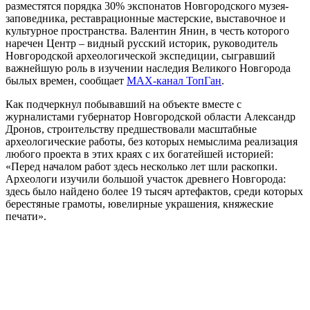
разместятся порядка 30% экспонатов Новгородского музея-
заповедника, реставрационные мастерские, выставочное и
культурное пространства. Валентин Янин, в честь которого
наречен Центр – видный русский историк, руководитель
Новгородской археологической экспедиции, сыгравший
важнейшую роль в изучении наследия Великого Новгорода
былых времен, сообщает
MAX-канал ТопГан
.
Как подчеркнул побывавший на объекте вместе с
журналистами губернатор Новгородской области Александр
Дронов, строительству предшествовали масштабные
археологические работы, без которых немыслима реализация
любого проекта в этих краях с их богатейшей историей:
«Перед началом работ здесь несколько лет шли раскопки.
Археологи изучили большой участок древнего Новгорода:
здесь было найдено более 19 тысяч артефактов, среди которых
берестяные грамоты, ювелирные украшения, княжеские
печати».