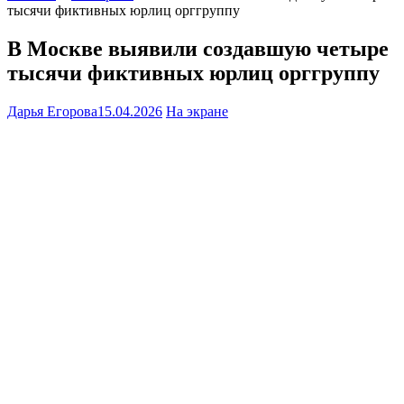
тысячи фиктивных юрлиц орггруппу
В Москве выявили создавшую четыре
тысячи фиктивных юрлиц орггруппу
Дарья Егорова
15.04.2026
На экране