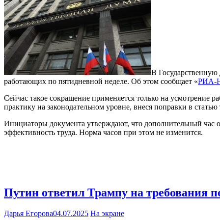
В Государственную 
работающих по пятидневной неделе. Об этом сообщает «
РИА-Н
Сейчас такое сокращение применяется только на усмотрение р
практику на законодательном уровне, внеся поправки в статью 
Инициаторы документа утверждают, что дополнительный час о
эффективность труда. Норма часов при этом не изменится.
Путин ответил Трампу на требования п
Дарья Егорова
04.07.2025
На экране