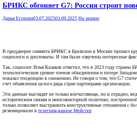
БРИКС обгоняет G7: Россия строит нов
Дарья Егорова
03.07.2025
03.09.2025
На экране
В преддверие саммита БРИКС в Бразилии в Москве прошел кру
социологи и дипломаты. И там были озвучены интересные фак
Так, социолог Илья Казаков отметил, что в 2023 году страны 
технологическом уровне членов объединения и потере Западо
показал тенденцию к снижению. Не говоря о том, что G7 стат
счет объявления целого ряда стран партнерами организации.
Эти данные выглядят не только впечатляюще, но и отрадно, ве
историческим связям и многовекторной политике, построенно
только позволяет выстраивать конструктивные отношения с бол
резюмировали в
телеграм-канале Мейстер