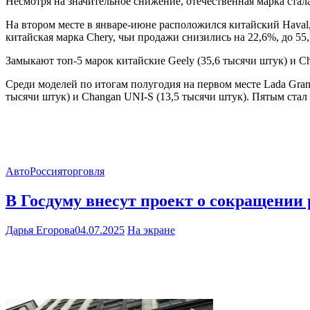
Несмотря на значительное снижение, отечественная марка стал
На втором месте в январе-июне расположился китайский Haval
китайская марка Chery, чьи продажи снизились на 22,6%, до 55
Замыкают топ-5 марок китайские Geely (35,6 тысячи штук) и Ch
Среди моделей по итогам полугодия на первом месте Lada Granta
тысячи штук) и Changan UNI-S (13,5 тысячи штук). Пятым стал 
Авто
Россия
торговля
В Госдуму внесут проект о сокращении 
Дарья Егорова
04.07.2025
На экране