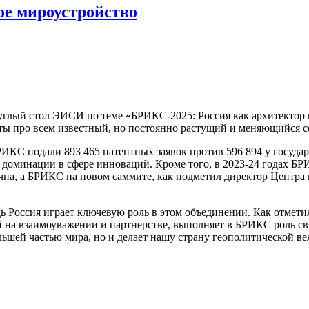
ое мироустройство
глый стол ЭИСИ по теме «БРИКС-2025: Россия как архитектор н
ты про всем известный, но постоянно растущий и меняющийся с
БРИКС подали 893 465 патентных заявок против 596 894 у госуда
м доминации в сфере инноваций. Кроме того, в 2023-24 годах 
ична, а БРИКС на новом саммите, как подметил директор Центра
дь Россия играет ключевую роль в этом объединении. Как отмети
й на взаимоуважении и партнерстве, выполняет в БРИКС роль с
ьшей частью мира, но и делает нашу страну геополитической ве