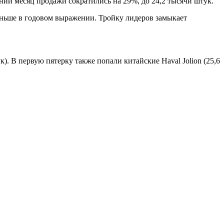
ний месяц продажи сократились на 29%, до 24,2 тысячи штук.
меньше в годовом выражении. Тройку лидеров замыкает
к). В первую пятерку также попали китайские Haval Jolion (25,6