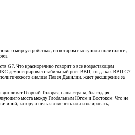
ового мироустройства», на котором выступили политологи,
оюз.
рств G7. Что красноречиво говорит о все возрастающем
БРИКС демонстрировал стабильный рост ВВП, тогда как ВВП G7
 политического анализа Павел Данилин, ждет расширение за
л дипломат Георгий Толорая, наша страна, благодаря
вязующего моста между Глобальным Югом и Востоком. Что не
личиной, которую нельзя отменить или изолировать,