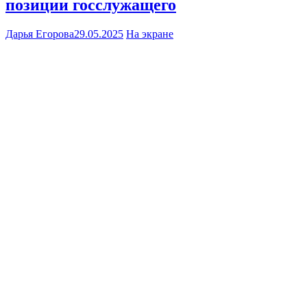
позиции госслужащего
Дарья Егорова
29.05.2025
На экране