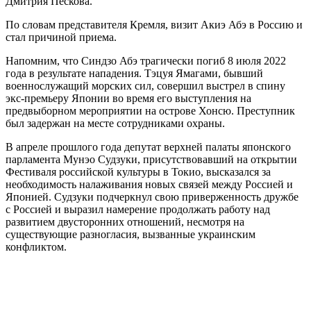
Дмитрия Пескова.
По словам представителя Кремля, визит Акиэ Абэ в Россию и
стал причиной приема.
Напомним, что Синдзо Абэ трагически погиб 8 июля 2022
года в результате нападения. Тэцуя Ямагами, бывший
военнослужащий морских сил, совершил выстрел в спину
экс-премьеру Японии во время его выступления на
предвыборном мероприятии на острове Хонсю. Преступник
был задержан на месте сотрудниками охраны.
В апреле прошлого года депутат верхней палаты японского
парламента Мунэо Судзуки, присутствовавший на открытии
Фестиваля российской культуры в Токио, высказался за
необходимость налаживания новых связей между Россией и
Японией. Судзуки подчеркнул свою приверженность дружбе
с Россией и выразил намерение продолжать работу над
развитием двусторонних отношений, несмотря на
существующие разногласия, вызванные украинским
конфликтом.