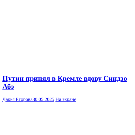
Путин принял в Кремле вдову Синдзо
Абэ
Дарья Егорова
30.05.2025
На экране