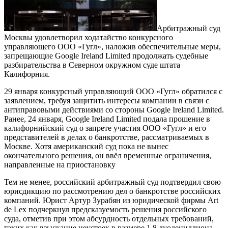
Арбитражный суд
Москвы удовлетворил ходатайство конкурсного
управляющего ООО «Гугл», наложив обеспечительные меры,
запрещающие Google Ireland Limited продолжать судебные
разбирательства в Северном окружном суде штата
Калифорния.
29 января конкурсный управляющий ООО «Гугл» обратился с
заявлением, требуя защитить интересы компании в связи с
антиправовыми действиями со стороны Google Ireland Limited.
Ранее, 24 января, Google Ireland Limited подала прошение в
калифорнийский суд о запрете участия ООО «Гугл» и его
представителей в делах о банкротстве, рассматриваемых в
Москве. Хотя американский суд пока не вынес
окончательного решения, он ввёл временные ограничения,
направленные на приостановку
Тем не менее, российский арбитражный суд подтвердил свою
юрисдикцию по рассмотрению дел о банкротстве российских
компаний. Юрист Артур Зурабян из юридической фирмы Art
de Lex подчеркнул предсказуемость решения российского
суда, отметив при этом абсурдность отдельных требований,
таких как взыскание неустоек в размере 1,8 дуодециллиона