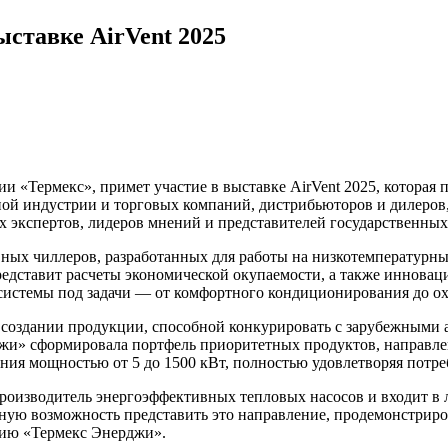
ыставке AirVent 2025
и «Термекс», примет участие в выставке AirVent 2025, которая 
ной индустрии и торговых компаний, дистрибьюторов и дилеро
х экспертов, лидеров мнений и представителей государственных
вных чиллеров, разработанных для работы на низкотемпературн
едставит расчеты экономической окупаемости, а также иннова
системы под задачи — от комфортного кондиционирования до о
 создании продукции, способной конкурировать с зарубежными 
рджи» сформировала портфель приоритетных продуктов, направ
я мощностью от 5 до 1500 кВт, полностью удовлетворяя потре
производитель энергоэффективных тепловых насосов и входит 
ичную возможность представить это направление, продемонстри
тию «Термекс Энерджи».