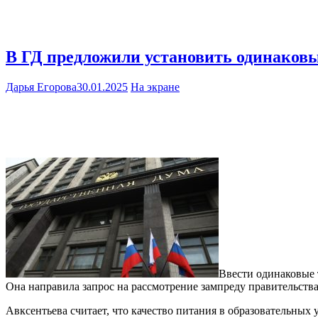
В ГД предложили установить одинаковы
Дарья Егорова
30.01.2025
На экране
Ввести одинаковые 
Она направила запрос на рассмотрение зампреду правительст
Авксентьева считает, что качество питания в образовательных