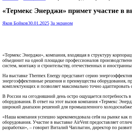
«Термекс Энерджи» примет участие в в
Яков Бойков
30.01.2025
За экраном
«Термекс Энерджи», компания, входящая в структуру корпораци
объединит на одной площадке профессионалов производствен
систем, монтажу и строительству, отечественных и иностранны
На выставке Thermex Energy представит серию энергоэффекти
энергоэффективные решения и преимущества оборудования, пр
комплектующих и позволяет максимально точно адаптировать 
В России на сегодняшний день остро ощущается потребность в
оборудования. В ответ на этот вызов компания «Термекс Эне
широкий диапазон решений для промышленного холодоснабжени
«Наша компания успешно зарекомендовала себя на рынке как 
оборудования. Участие в выставке AirVent предоставляет отл
разработки», – говорит Виталий Чаплыгин, директор по разви