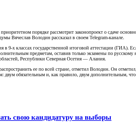
 приоритетном порядке рассмотрит законопроект о сдаче основн
думы Вячеслав Володин рассказал в своем Telegram-канале.
ия в 9-х классах государственной итоговой аттестации (ГИА). 
полнительным предметам, оставив только экзамены по русскому 
 областей, Республики Северная Осетия — Алания.
аспространить ее по всей стране, отметил Володин. Он отметил,
м: двум обязательным и, как правило, двум дополнительным, чт
гать свою кандидатуру на выборы