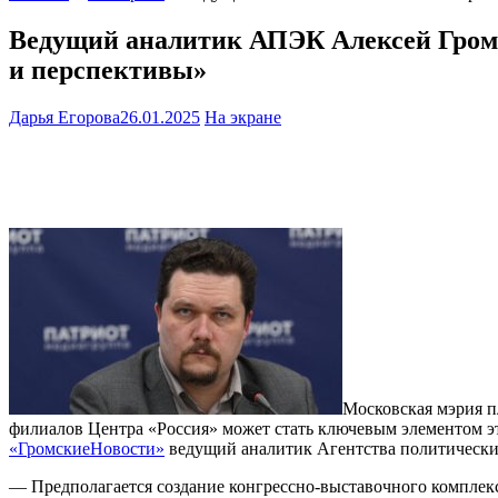
Ведущий аналитик АПЭК Алексей Громск
и перспективы»
Дарья Егорова
26.01.2025
На экране
Московская мэрия п
филиалов Центра «Россия» может стать ключевым элементом это
«ГромскиеНовости»
ведущий аналитик Агентства политически
— Предполагается создание конгрессно-выставочного комплекс