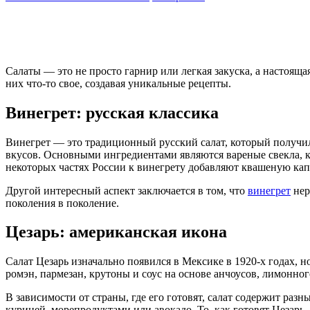
Салаты — это не просто гарнир или легкая закуска, а настоящ
них что-то свое, создавая уникальные рецепты.
Винегрет: русская классика
Винегрет — это традиционный русский салат, который получил с
вкусов. Основными ингредиентами являются вареные свекла, ка
некоторых частях России к винегрету добавляют квашеную капу
Другой интересный аспект заключается в том, что
винегрет
нер
поколения в поколение.
Цезарь: американская икона
Салат Цезарь изначально появился в Мексике в 1920-х годах, 
ромэн, пармезан, крутоны и соус на основе анчоусов, лимонног
В зависимости от страны, где его готовят, салат содержит разн
курицей, морепродуктами или авокадо. То, как готовят Цезарь