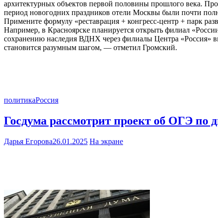
архитектурных объектов первой половины прошлого века. Про
период новогодних праздников отели Москвы были почти полн
Примените формулу «реставрация + конгресс-центр + парк развл
Например, в Красноярске планируется открыть филиал «России
сохранению наследия ВДНХ через филиалы Центра «Россия» вы
становится разумным шагом, — отметил Громский.
политика
Россия
Госдума рассмотрит проект об ОГЭ по 
Дарья Егорова
26.01.2025
На экране