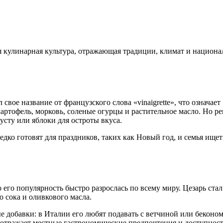
ая кулинарная культура, отражающая традиции, климат и национ
вое название от французского слова «vinaigrette», что означае
ртофель, морковь, соленые огурцы и растительное масло. Но рец
сту или яблоки для остроты вкуса.
едко готовят для праздников, таких как Новый год, и семья ище
но его популярность быстро разрослась по всему миру. Цезарь 
о сока и оливкового масла.
ые добавки: в Италии его любят подавать с ветчиной или беконом
, отражает местные гастрономические предпочтения и доступнос