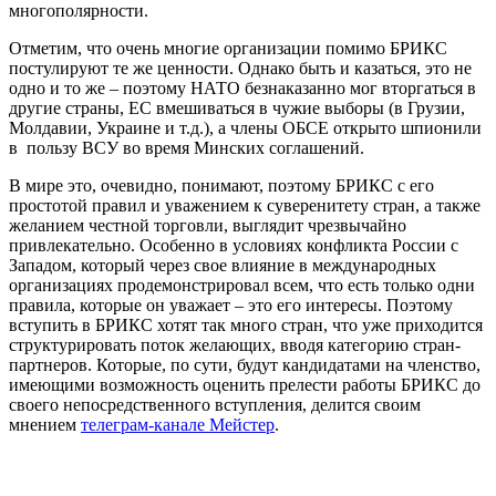
многополярности.
Отметим, что очень многие организации помимо БРИКС
постулируют те же ценности. Однако быть и казаться, это не
одно и то же – поэтому НАТО безнаказанно мог вторгаться в
другие страны, ЕС вмешиваться в чужие выборы (в Грузии,
Молдавии, Украине и т.д.), а члены ОБСЕ открыто шпионили
в пользу ВСУ во время Минских соглашений.
В мире это, очевидно, понимают, поэтому БРИКС с его
простотой правил и уважением к суверенитету стран, а также
желанием честной торговли, выглядит чрезвычайно
привлекательно. Особенно в условиях конфликта России с
Западом, который через свое влияние в международных
организациях продемонстрировал всем, что есть только одни
правила, которые он уважает – это его интересы. Поэтому
вступить в БРИКС хотят так много стран, что уже приходится
структурировать поток желающих, вводя категорию стран-
партнеров. Которые, по сути, будут кандидатами на членство,
имеющими возможность оценить прелести работы БРИКС до
своего непосредственного вступления, делится своим
мнением
телеграм-канале Мейстер
.