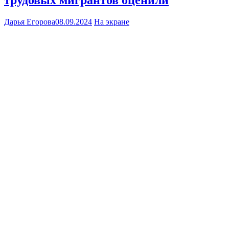
трудовых мигрантов оценили
Дарья Егорова
08.09.2024
На экране