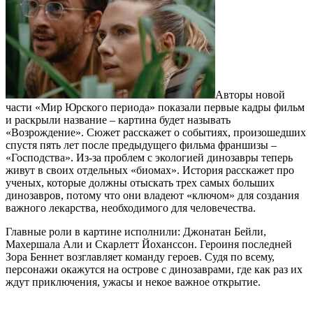
Авторы новой
части «Мир Юрского периода» показали первые кадры фильм
и раскрыли название – картина будет называть
«Возрождение». Сюжет расскажет о событиях, произошедших
спустя пять лет после предыдущего фильма франшизы –
«Господства». Из-за проблем с экологией динозавры теперь
живут в своих отдельных «биомах». История расскажет про
ученых, которые должны отыскать трех самых больших
динозавров, потому что они владеют «ключом» для создания
важного лекарства, необходимого для человечества.
Главные роли в картине исполнили: Джонатан Бейли,
Махершала Али и Скарлетт Йоханссон. Героиня последней
Зора Беннет возглавляет команду героев. Судя по всему,
персонажи окажутся на острове с динозаврами, где как раз их
ждут приключения, ужасы и некое важное открытие.