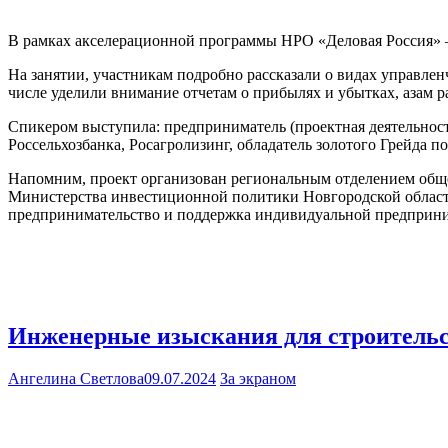
В рамках акселерационной программы НРО «Деловая Россия» 
На занятии, участникам подробно рассказали о видах управлен
числе уделили внимание отчетам о прибылях и убытках, азам р
Спикером выступила: предприниматель (проектная деятельност
Россельхозбанка, Росагролизинг, обладатель золотого Грейда 
Напомним, проект организован региональным отделением обще
Министерства инвестиционной политики Новгородской области
предпринимательство и поддержка индивидуальной предприн
Инженерные изыскания для строительс
Ангелина Светлова
09.07.2024
За экраном