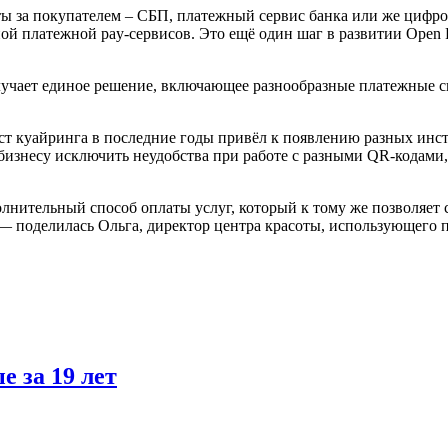
 за покупателем – СБП, платежный сервис банка или же цифрово
ой платежной pay-сервисов. Это ещё один шаг в развитии Open 
лучает единое решение, включающее разнообразные платежные с
ост куайринга в последние годы привёл к появлению разных инс
несу исключить неудобства при работе с разными QR-кодами, а
лнительный способ оплаты услуг, который к тому же позволяет
— поделилась Ольга, директор центра красоты, использующего 
е за 19 лет