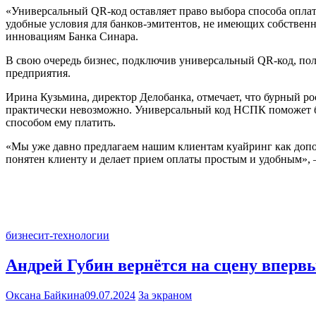
«Универсальный QR-код оставляет право выбора способа оплаты
удобные условия для банков-эмитентов, не имеющих собственн
инновациям Банка Синара.
В свою очередь бизнес, подключив универсальный QR-код, по
предприятия.
Ирина Кузьмина, директор Делобанка, отмечает, что бурный р
практически невозможно. Универсальный код НСПК поможет биз
способом ему платить.
«Мы уже давно предлагаем нашим клиентам куайринг как допо
понятен клиенту и делает прием оплаты простым и удобным», 
бизнес
ит-технологии
Андрей Губин вернётся на сцену впервы
Оксана Байкина
09.07.2024
За экраном