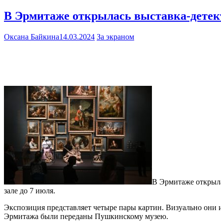
В Эрмитаже открылась выставка-детек
Оксана Байкина
14.03.2024
За экраном
В Эрмитаже открыла
зале до 7 июля.
Экспозиция представляет четыре пары картин. Визуально они и
Эрмитажа были переданы Пушкинскому музею.