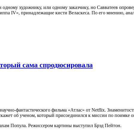
 одному художнику, или одному заказчику, но Савватеев опровер
па IV», принадлежащие кисти Веласкеса. По его мнению, анализ
оторый сама спродюсировала
аучно-фантастического фильма «Атлас» от Netflix. Знаменитость
скажет об ученом, который присоединился к миссии по поимке о
ахам Попула. Режиссером картины выступил Брэд Пейтон.