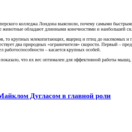
перского колледжа Лондона выяснили, почему самыми быстрыми
пные животные обладают длинными конечностями и наибольшей с
ов, то крупных млекопитающих, ящериц и птиц до насекомых и 
уществует два природных «ограничителя» скорости. Первый – п
л работоспособности – касается крупных особей.
 показало, что их вес оптимален для эффективной работы мышц, 
Майклом Дугласом в главной роли