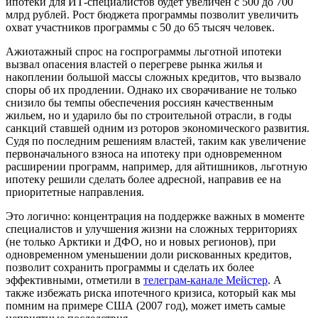
ипотеки для ИТ-специалистов будет увеличен с 500 до 700
млрд рублей. Рост бюджета программы позволит увеличить
охват участников программы с 50 до 65 тысяч человек.
Ажиотажный спрос на госпрограммы льготной ипотеки
вызвал опасения властей о перегреве рынка жилья и
накоплении большой массы сложных кредитов, что вызвало
споры об их продлении. Однако их сворачивание не только
снизило бы темпы обеспечения россиян качественным
жильем, но и ударило бы по строительной отрасли, в годы
санкций ставшей одним из роторов экономического развития.
Судя по последним решениям властей, таким как увеличение
первоначального взноса на ипотеку при одновременном
расширении программ, например, для айтишников, льготную
ипотеку решили сделать более адресной, направив ее на
приоритетные направления.
Это логично: концентрация на поддержке важных в моменте
специалистов и улучшения жизни на сложных территориях
(не только Арктики и ДФО, но и новых регионов), при
одновременном уменьшении доли рискованных кредитов,
позволит сохранить программы и сделать их более
эффективными, отметили в
телеграм-канале Мейстер
. А
также избежать риска ипотечного кризиса, который как мы
помним на примере США (2007 год), может иметь самые