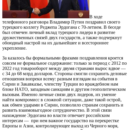
В ходе
телефонного разговора Владимир Путин поздравил своего
турецкого коллегу Реджепа Эрдогана с 70-летием. В беседе
был отмечен личный вклад турецкого лидера в развитие
дружественных связей двух государств, а также подчеркнут
обоюдный настрой на их дальнейшее и всестороннее
укрепление.
За казалось бы формальными фразами поздравления кроется
совсем не формальное содержание: только за период с 2012 по
2022 год товарооборот между двумя странами вырос вдвое —
с 34 до 68 млрд долларов. Стороны смогли сохранить деловые
отношения вопреки всему: разным взглядам на события в
Сирии и Закавказье, членству Турции во враждебном нам
блоке НАТО, западным санкциям и другим геополитическим
вызовам. Именно личные связи двух лидеров, их умение
найти компромисс в сложной ситуации, даже такой острой,
как обмен ударами в Сирии, позволило странам сохранить и
развить взаимовыгодное сотрудничество. В этой связи
нахождение Эрдогана во власти отвечает российским
интересам — при нем важное государство на перекрестке
Европы и Азии, контролирующее выход из Черного моря,