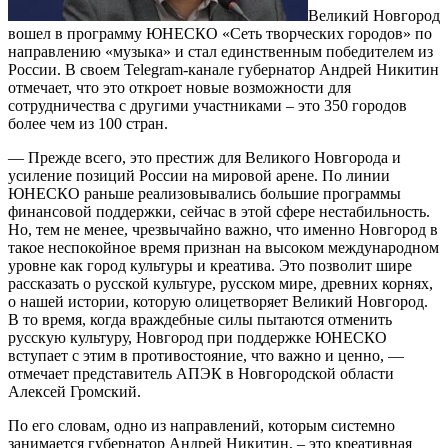
Великий Новгород
вошел в программу ЮНЕСКО «Сеть творческих городов» по
направлению «музыка» и стал единственным победителем из
России. В своем Telegram-канале губернатор Андрей Никитин
отмечает, что это откроет новые возможности для
сотрудничества с другими участниками – это 350 городов
более чем из 100 стран.
— Прежде всего, это престиж для Великого Новгорода и
усиление позиций России на мировой арене. По линии
ЮНЕСКО раньше реализовывались большие программы
финансовой поддержки, сейчас в этой сфере нестабильность.
Но, тем не менее, чрезвычайно важно, что именно Новгород в
такое неспокойное время признан на высоком международном
уровне как город культуры и креатива. Это позволит шире
рассказать о русской культуре, русском мире, древних корнях,
о нашей истории, которую олицетворяет Великий Новгород.
В то время, когда враждебные силы пытаются отменить
русскую культуру, Новгород при поддержке ЮНЕСКО
вступает с этим в противостояние, что важно и ценно, —
отмечает представитель АПЭК в Новгородской области
Алексей Громский.
По его словам, одно из направлений, которым системно
занимается губернатор Андрей Никитин, – это креативная