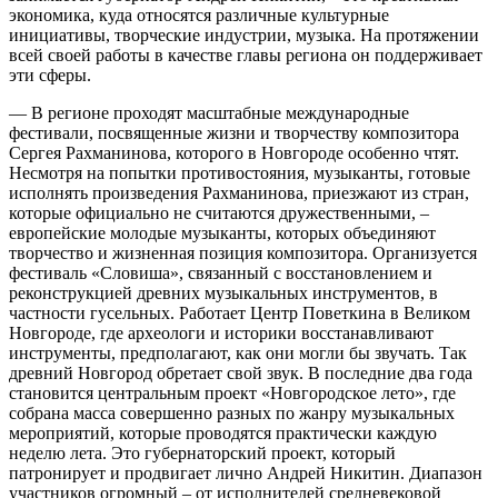
экономика, куда относятся различные культурные
инициативы, творческие индустрии, музыка. На протяжении
всей своей работы в качестве главы региона он поддерживает
эти сферы.
— В регионе проходят масштабные международные
фестивали, посвященные жизни и творчеству композитора
Сергея Рахманинова, которого в Новгороде особенно чтят.
Несмотря на попытки противостояния, музыканты, готовые
исполнять произведения Рахманинова, приезжают из стран,
которые официально не считаются дружественными, –
европейские молодые музыканты, которых объединяют
творчество и жизненная позиция композитора. Организуется
фестиваль «Словиша», связанный с восстановлением и
реконструкцией древних музыкальных инструментов, в
частности гусельных. Работает Центр Поветкина в Великом
Новгороде, где археологи и историки восстанавливают
инструменты, предполагают, как они могли бы звучать. Так
древний Новгород обретает свой звук. В последние два года
становится центральным проект «Новгородское лето», где
собрана масса совершенно разных по жанру музыкальных
мероприятий, которые проводятся практически каждую
неделю лета. Это губернаторский проект, который
патронирует и продвигает лично Андрей Никитин. Диапазон
участников огромный – от исполнителей средневековой