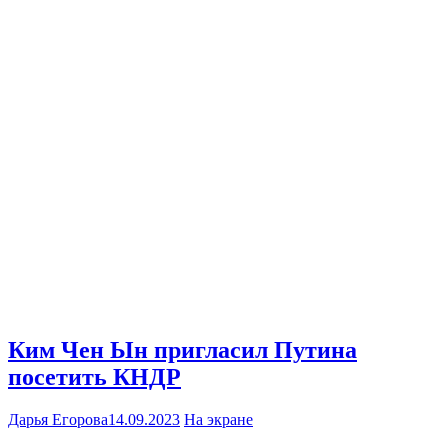
Ким Чен Ын пригласил Путина
посетить КНДР
Дарья Егорова
14.09.2023
На экране