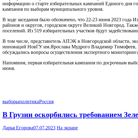
информацию о старте избирательных кампаний Единого дня гол
кампания по выборам муниципального уровня.
В ходе заседания было обозначено, что 22-23 июня 2023 года
районов и округов, городском округе Великий Новгород. Такж
поселений. Из 519 избирательных участков будут задействован
В том числе, представитель АПЭК в Новгородской области, 
инноваций НовГУ им.Ярослава Мудрого Владимир Тимофеев, п
обсуждались вопросы осуществления экспертного мониторинга
Напомним, первая избирательная кампания по досрочным выбо
июня.
выборы
политика
Россия
В Грузии оскорбились требованием Зел
Дарья Егорова
07.07.2023
На экране