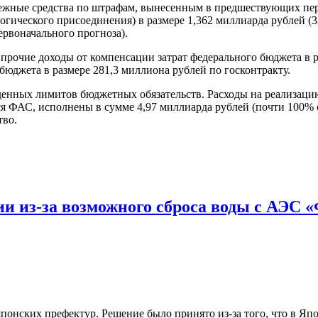
енежные средства по штрафам, вынесенным в предшествующих пе
гического присоединения) в размере 1,362 миллиарда рублей (3
ервоначального прогноза).
прочие доходы от компенсации затрат федерального бюджета в р
д бюджета в размере 281,3 миллиона рублей по госконтракту.
еденных лимитов бюджетных обязательств. Расходы на реализац
ся ФАС, исполнены в сумме 4,97 миллиарда рублей (почти 100%
тво.
и из-за возможного сброса воды с АЭС 
японских префектур. Решение было принято из-за того, что в Яп