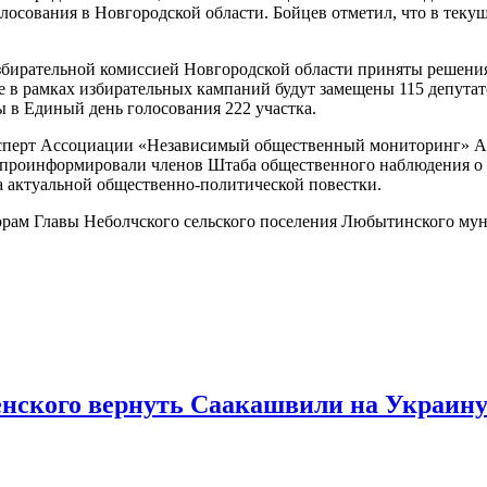
осования в Новгородской области. Бойцев отметил, что в текущ
 Избирательной комиссией Новгородской области приняты решен
е в рамках избирательных кампаний будут замещены 115 депутатс
ы в Единый день голосования 222 участка.
эксперт Ассоциации «Независимый общественный мониторинг» А
роинформировали членов Штаба общественного наблюдения о ре
 актуальной общественно-политической повестки.
рам Главы Неболчского сельского поселения Любытинского муни
енского вернуть Саакашвили на Украин