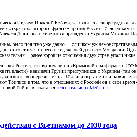
ческая Грузия» Ираклий Кобахидзе заявил о сговоре радикально
е к открытию «второго фронта» против России. Участниками сг
 Алексея Данилова и советника президента Украины Михаила По
раины, было понятно уже давно — слишком уж демонстративным б
ачи этого статуса ничего не сделавшей для него Молдавии. Одн
казательны – ранее хорошие отношения двух стран упали ниже 
ичевали Россию, сотрудничали по «Крымской платформе» и ГУАМ,
вата власти), невыдачи Грузии преступников с Украины (там он
рузинского авиаперевозчика, а Тбилиси огрызается и развивает 
ют Тбилиси в том, что в отношениях с Россией он в свое время 
в новой бойне, высказался
телеграм-канал Мейстер
.
действия с Вьетнамом до 2030 года