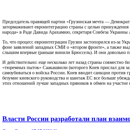
Председатель правящей партии «Грузинская мечта — Демократи
затормаживают евроинтеграцию страны с целью принуждения е
народа» в Раде Давида Арахамию, секретаря Совбеза Украины
То, что процесс евроинтеграции Грузии застопорился из-за Ук
фоне заявлений западных СМИ о «втором фронте», а также выд
слышим впервые (раньше винили Брюссель). И они довольно по
И действительно: еще несколько лет назад страны совместно б
«тюремных пыток» Саакашвили (которого Киев прислал для зах
самоубиваться о войска России. Киев вводит санкции против г
безумие киевского руководства и шантаж ЕС все больше убежда
этих отношений лучше западных пряников в обмен на участие 
Власти России разработали план взаимо