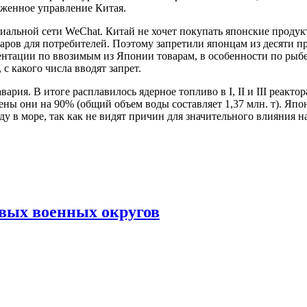
оженное управление Китая.
циальной сети WeChat. Китай не хочет покупать японские проду
аров для потребителей. Поэтому запретили японцам из десяти п
нтации по ввозимым из Японии товарам, в особенности по рыбе
с какого числа вводят запрет.
ария. В итоге расплавилось ядерное топливо в I, II и III реакто
лнены они на 90% (общий объем воды составляет 1,37 млн. т). Яп
 в море, так как не видят причин для значительного влияния 
овых военных округов