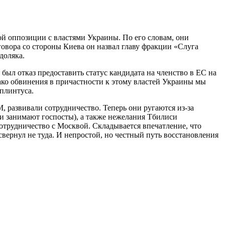
й оппозиции с властями Украины. По его словам, они
овора со стороны Киева он назвал главу фракции «Слуга
доляка.
ыл отказ предоставить статус кандидата на членство в ЕС на
ако обвинения в причастности к этому властей Украины мы
плинтуса.
 развивали сотрудничество. Теперь они ругаются из-за
и занимают госпосты), а также нежелания Тбилиси
сотрудничество с Москвой. Складывается впечатление, что
свернул не туда. И непростой, но честный путь восстановления