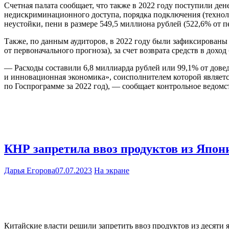
Счетная палата сообщает, что также в 2022 году поступили д
недискриминационного доступа, порядка подключения (техноло
неустойки, пени в размере 549,5 миллиона рублей (522,6% от п
Также, по данным аудиторов, в 2022 году были зафиксированы 
от первоначального прогноза), за счет возврата средств в дохо
— Расходы составили 6,8 миллиарда рублей или 99,1% от дов
и инновационная экономика», соисполнителем которой являет
по Госпрограмме за 2022 год), — сообщает контрольное ведомс
КНР запретила ввоз продуктов из Япони
Дарья Егорова
07.07.2023
На экране
Китайские власти решили запретить ввоз продуктов из десяти 