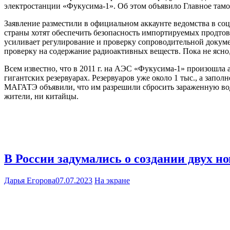
электростанции «Фукусима-1». Об этом объявило Главное там
Заявление разместили в официальном аккаунте ведомства в со
страны хотят обеспечить безопасность импортируемых продтов
усиливает регулирование и проверку сопроводительной докуме
проверку на содержание радиоактивных веществ. Пока не ясно, 
Всем известно, что в 2011 г. на АЭС «Фукусима-1» произошла ав
гигантских резервуарах. Резервуаров уже около 1 тыс., а запо
МАГАТЭ объявили, что им разрешили сбросить зараженную воду
жители, ни китайцы.
В России задумались о создании двух н
Дарья Егорова
07.07.2023
На экране