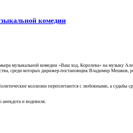
узыкальной комедии
ремьера музыкальной комедии «Ваш ход, Королева» на музыку А
скусства, среди которых дирижер-постановщик Владимир Мешков
олитические коллизии переплетаются с любовными, а судьбы сраз
 анекдота и водевиля.