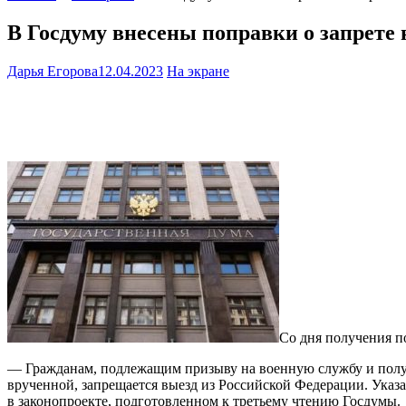
В Госдуму внесены поправки о запрете 
Дарья Егорова
12.04.2023
На экране
Со дня получения по
— Гражданам, подлежащим призыву на военную службу и получи
врученной, запрещается выезд из Российской Федерации. Указа
в законопроекте, подготовленном к третьему чтению Госдумы.