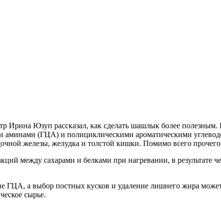
тр Ирина Юзуп рассказал, как сделать шашлык более полезным. П
ми аминами (ГЦА) и полициклическими ароматическими углевод
очной железы, желудка и толстой кишки. Помимо всего прочего
кций между сахарами и белками при нагревании, в результате че
 ГЦА, а выбор постных кусков и удаление лишнего жира может 
ческое сырье.