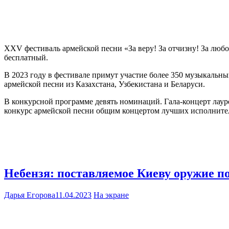
XXV фестиваль армейской песни «За веру! За отчизну! За люб
бесплатный.
В 2023 году в фестивале примут участие более 350 музыкальны
армейской песни из Казахстана, Узбекистана и Беларуси.
В конкурсной программе девять номинаций. Гала-концерт лауреа
конкурс армейской песни общим концертом лучших исполнителей
Небензя: поставляемое Киеву оружие п
Дарья Егорова
11.04.2023
На экране