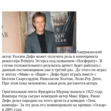
Американский
актер Уиллем Дефо может получить роль в кинопроекта
режиссера Роберта Эггерса под названием «Носферату». В
случае положительного результата артист будет работать с
данным постановщиком уже в третий раз. До этого он играл
в лентах «Маяк» и «Варяг». Дефо будет играть вместе с
Биллом Скарсгардом, Николасом Холтом, Лили-Роу Депп.
При этом пока непонятно, какая роль достанется актеру.
Оригинальная лента Фридриха Мурнау вышла в 1922 году.
Вампира тогда сыграл немецкий актер Макс Шрек. Ранее
Дефо делал пародию на этого артиста в комедии «Тень
вампира». За эту роль его номинировали на премию «Оскар»
в 2001 году.