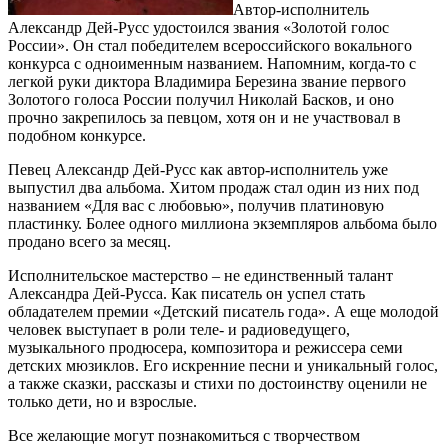
Автор-исполнитель
Александр Дей-Русс удостоился звания «Золотой голос
России». Он стал победителем всероссийского вокального
конкурса с одноименным названием. Напомним, когда-то с
легкой руки диктора Владимира Березина звание первого
Золотого голоса России получил Николай Басков, и оно
прочно закрепилось за певцом, хотя он и не участвовал в
подобном конкурсе.
Певец Александр Дей-Русс как автор-исполнитель уже
выпустил два альбома. Хитом продаж стал один из них под
названием «Для вас с любовью», получив платиновую
пластинку. Более одного миллиона экземпляров альбома было
продано всего за месяц.
Исполнительское мастерство – не единственный талант
Александра Дей-Русса. Как писатель он успел стать
обладателем премии «Детский писатель года». А еще молодой
человек выступает в роли теле- и радиоведущего,
музыкального продюсера, композитора и режиссера семи
детских мюзиклов. Его искренние песни и уникальный голос,
а также сказки, рассказы и стихи по достоинству оценили не
только дети, но и взрослые.
Все желающие могут познакомиться с творчеством