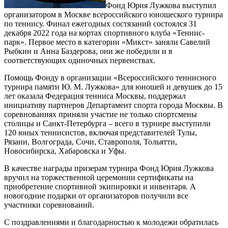
Фонд Юрия Лужкова выступил
организатором в Москве всероссийского юношеского турнира
по теннису. Финал ежегодных состязаний состоялся 31
декабря 2022 года на кортах спортивного клуба «Теннис-
парк». Первое место в категории «Микст» заняли Савелий
Рыбкин и Анна Баздерова, они же победили и в
соответствующих одиночных первенствах.
Помощь Фонду в организации «Всероссийского теннисного
турнира памяти Ю. М. Лужкова» для юношей и девушек до 15
лет оказала Федерация тенниса Москвы, поддержал
инициативу партнеров Департамент спорта города Москвы. В
соревнованиях приняли участие не только спортсмены
столицы и Санкт-Петербурга – всего в турнире выступили
120 юных теннисистов, включая представителей Тулы,
Рязани, Волгограда, Сочи, Ставрополя, Тольятти,
Новосибирска, Хабаровска и Уфы.
В качестве награды призерам турнира Фонд Юрия Лужкова
вручил на торжественной церемонии сертификаты на
приобретение спортивной экипировки и инвентаря. А
новогодние подарки от организаторов получили все
участники соревнований.
С поздравлениями и благодарностью к молодежи обратилась