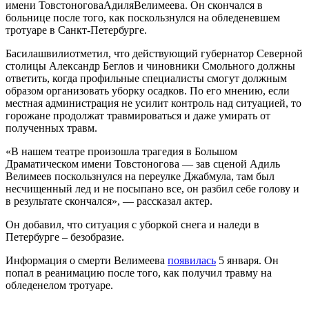
имени ТовстоноговаАдиляВелимеева. Он скончался в
больнице после того, как поскользнулся на обледеневшем
тротуаре в Санкт-Петербурге.
Басилашвилиотметил, что действующий губернатор Северной
столицы Александр Беглов и чиновники Смольного должны
ответить, когда профильные специалисты смогут должным
образом организовать уборку осадков. По его мнению, если
местная администрация не усилит контроль над ситуацией, то
горожане продолжат травмироваться и даже умирать от
полученных травм.
«В нашем театре произошла трагедия в Большом
Драматическом имени Товстоногова — зав сценой Адиль
Велимеев поскользнулся на переулке Джабмула, там был
несчищенный лед и не посыпано все, он разбил себе голову и
в результате скончался», — рассказал актер.
Он добавил, что ситуация с уборкой снега и наледи в
Петербурге – безобразие.
Информация о смерти Велимеева
появилась
5 января. Он
попал в реанимацию после того, как получил травму на
обледенелом тротуаре.