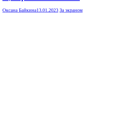
Оксана Байкина
13.01.2023
За экраном