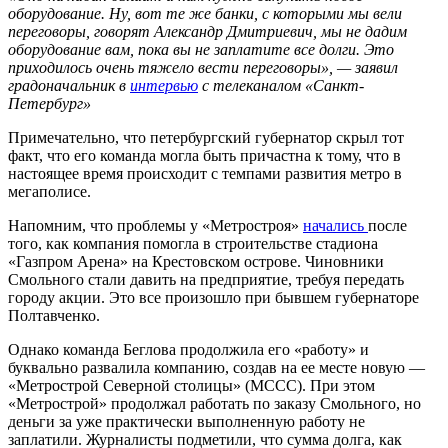
оборудование. Ну, вот те же банки, с которыми мы вели
переговоры, говорят Александр Дмитриевич, мы не дадим
оборудование вам, пока вы не заплатите все долги. Это
приходилось очень тяжело вести переговоры», — заявил
градоначальник в
интервью
с телеканалом «Санкт-
Петербург»
Примечательно, что петербургский губернатор скрыл тот
факт, что его команда могла быть причастна к тому, что в
настоящее время происходит с темпами развития метро в
мегаполисе.
Напомним, что проблемы у «Метростроя»
начались
после
того, как компания помогла в строительстве стадиона
«Газпром Арена» на Крестовском острове. Чиновники
Смольного стали давить на предприятие, требуя передать
городу акции. Это все произошло при бывшем губернаторе
Полтавченко.
Однако команда Беглова продолжила его «работу» и
буквально развалила компанию, создав на ее месте новую —
«Метрострой Северной столицы» (МССС). При этом
«Метрострой» продолжал работать по заказу Смольного, но
деньги за уже практически выполненную работу не
заплатили. Журналисты подметили, что сумма долга, как