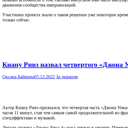
движения сообщества импровизаций.
Участники проекта знали о таком решении уже некоторое время
только сейчас.
Киану Ривз назвал четвертого «Джона
Оксана Байкина
05.12.2022
За экраном
Актер Киану Ривз признался, что четвертая часть «Джона Уика»
часов 11 минут, став тем самым самой продолжительной во фра
спецэффектами и музыкой.
Детали сюжета «Джона Уика 4» пока держат в секрете. Премьер