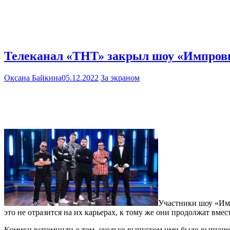
Телеканал «ТНТ» закрыл шоу «Импров
Оксана Байкина
05.12.2022
За экраном
Участники шоу «Имп
это не отразится на их карьерах, к тому же они продолжат вмес
Комики вспомнили о том, сколько выпуском ими было выпущено