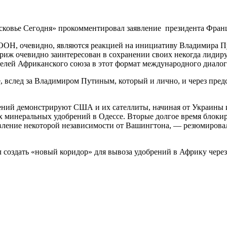
сковье Сегодня» прокомментировал заявление президента Фран
 ООН, очевидно, являются реакцией на инициативу Владимира П
иж очевидно заинтересован в сохранении своих некогда лидир
елей Африканского союза в этот формат международного диалог
 же, вслед за Владимиром Путиным, который и лично, и через пр
ений демонстрируют США и их сателлиты, начиная от Украины 
х минеральных удобрений в Одессе. Вторые долгое время блокир
вление некоторой независимости от Вашингтона, — резюмирова
здать «новый коридор» для вывоза удобрений в Африку через Е