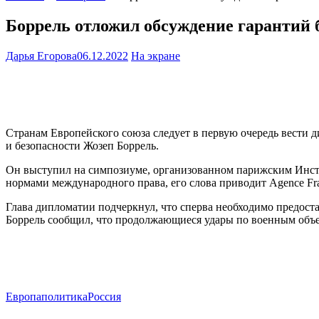
Боррель отложил обсуждение гарантий 
Дарья Егорова
06.12.2022
На экране
Странам Европейского союза следует в первую очередь вести 
и безопасности Жозеп Боррель.
Он выступил на симпозиуме, организованном парижским Инсти
нормами международного права, его слова приводит Agence Fra
Глава дипломатии подчеркнул, что сперва необходимо предоста
Боррель сообщил, что продолжающиеся удары по военным объ
Европа
политика
Россия