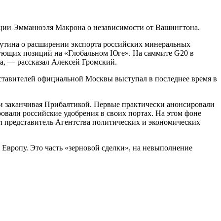
ции Эмманюэля Макрона о независимости от Вашингтона.
утина о расширении экспорта российских минеральных
ующих позиций на «Глобальном Юге». На саммите G20 в
а, — рассказал Алексей Громский.
едставителей официальной Москвы выступал в последнее время в
и заканчивая Прибалтикой. Первые практически анонсировали
овали российские удобрения в своих портах. На этом фоне
л представитель Агентства политических и экономических
вропу. Это часть «зерновой сделки», на невыполнение