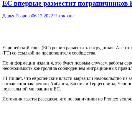
ЕС впервые разместит пограничников F
Дарья Егорова
06.12.2022
На экране
Европейский союз (ЕС) решил разместить сотрудников Агентств
(FT) со ссылкой на представителя сообщества.
По информации издания, это будет первым случаем работы евр
необходимость контроля за соблюдением миграционных правил 
FT пишет, что европейские власти выразили недовольство из-з
соглашения заключили Албания, Босния и Герцеговина, Черно
нелегальной миграции в ЕС.
Источник газеты рассказал, что пограничники из Frontex усил