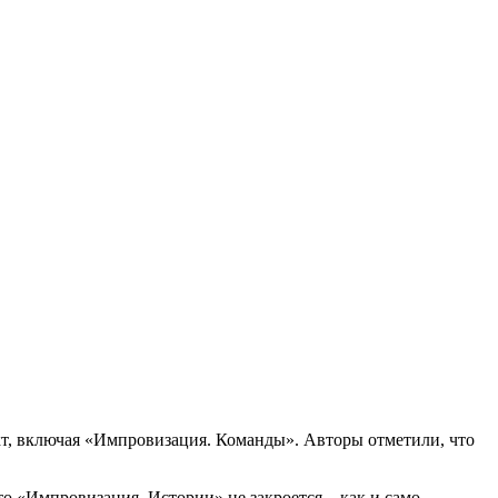
т, включая «Импровизация. Команды». Авторы отметили, что
о «Импровизация. Истории» не закроется – как и само