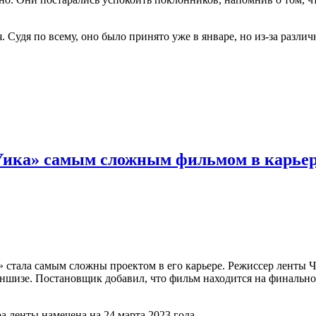
. Судя по всему, оно было принято уже в январе, но из-за разл
 Уика» самым сложным фильмом в карье
 стала самым сложны проектом в его карьере. Режиссер ленты Ча
ншизе. Постановщик добавил, что фильм находится на финальной
а ленты намечена на 24 марта 2023 года.