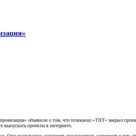
изация»
ровизация» объявили о том, что телеканал «ТНТ» закрыл проек
те выпускать проекты в интернете.
. Они постарались успокоить поклонников, напомнив о том, чт