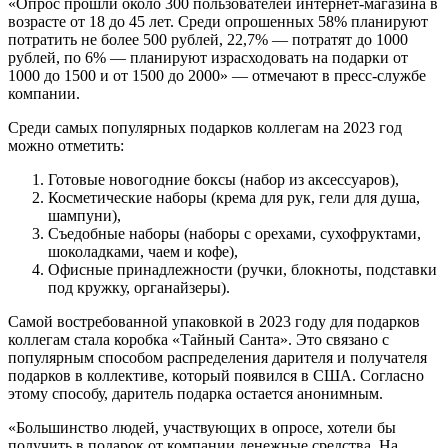
«Опрос прошли около 300 пользователей интернет-магазина в
возрасте от 18 до 45 лет. Среди опрошенных 58% планируют
потратить не более 500 рублей, 22,7% — потратят до 1000
рублей, по 6% — планируют израсходовать на подарки от
1000 до 1500 и от 1500 до 2000» — отмечают в пресс-службе
компании.
Среди самых популярных подарков коллегам на 2023 год
можно отметить:
Готовые новогодние боксы (набор из аксессуаров),
Косметические наборы (крема для рук, гели для душа,
шампуни),
Съедобные наборы (наборы с орехами, сухофруктами,
шоколадками, чаем и кофе),
Офисные принадлежности (ручки, блокноты, подставки
под кружку, органайзеры).
Самой востребованной упаковкой в 2023 году для подарков
коллегам стала коробка «Тайный Санта». Это связано с
популярным способом распределения дарителя и получателя
подарков в коллективе, который появился в США. Согласно
этому способу, даритель подарка остается анонимным.
«Большинство людей, участвующих в опросе, хотели бы
получить в подарок от компании денежные средства. На