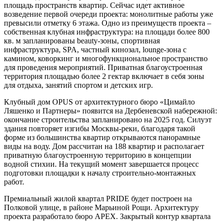
площадь пространств квартир. Сейчас идет активное
возведение первой очереди проекта: монолитные работы уже
превысили отметку 6 этажа. Одно из преимуществ проекта –
собственная клубная инфраструктура: на площади более 800
кв. м запланированы beauty-зоны, спортивная
инфраструктура, SPA, частный кинозал, lounge-зона с
камином, коворкинг и многофункциональное пространство
для проведения мероприятий. Приватная благоустроенная
территория площадью более 2 гектар включает в себя зоны
для отдыха, занятий спортом и детских игр.
Клубный дом OPUS от архитектурного бюро «Цимайло
Ляшенко и Партнеры» появится на Дербеневской набережной:
окончание строительства запланировано на 2025 год. Силуэт
здания повторяет изгибы Москвы-реки, благодаря такой
форме из большинства квартир открываются панорамные
виды на воду. Дом рассчитан на 188 квартир и располагает
приватную благоустроенную территорию в концепции
водной стихии. На текущий момент завершается процесс
подготовки площадки к началу строительно-монтажных
работ.
Премиальный жилой квартал PRIDE будет построен на
Полковой улице, в районе Марьиной Рощи. Архитектуру
проекта разработало бюро APEX. Закрытый контур квартала