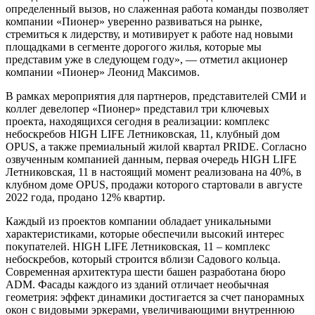
определенный вызов, но слаженная работа команды позволяет
компании «Пионер» уверенно развиваться на рынке,
стремиться к лидерству, и мотивирует к работе над новыми
площадками в сегменте дорогого жилья, которые мы
представим уже в следующем году», — отметил акционер
компании «Пионер» Леонид Максимов.
В рамках мероприятия для партнеров, представителей СМИ и
коллег девелопер «Пионер» представил три ключевых
проекта, находящихся сегодня в реализации: комплекс
небоскребов HIGH LIFE Летниковская, 11, клубный дом
OPUS, а также премиальный жилой квартал PRIDE. Согласно
озвученным компанией данным, первая очередь HIGH LIFE
Летниковская, 11 в настоящий момент реализована на 40%, в
клубном доме OPUS, продажи которого стартовали в августе
2022 года, продано 12% квартир.
Каждый из проектов компании обладает уникальными
характеристиками, которые обеспечили высокий интерес
покупателей. HIGH LIFE Летниковская, 11 – комплекс
небоскребов, который строится вблизи Садового кольца.
Современная архитектура шести башен разработана бюро
ADM. Фасады каждого из зданий отличает необычная
геометрия: эффект динамики достигается за счет панорамных
окон с видовыми эркерами, увеличивающими внутреннюю