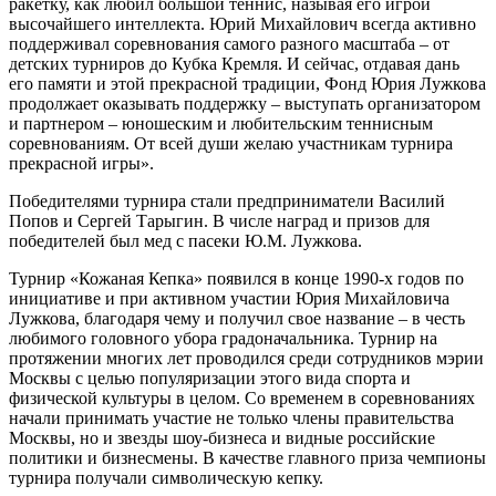
ракетку, как любил большой теннис, называя его игрой
высочайшего интеллекта. Юрий Михайлович всегда активно
поддерживал соревнования самого разного масштаба – от
детских турниров до Кубка Кремля. И сейчас, отдавая дань
его памяти и этой прекрасной традиции, Фонд Юрия Лужкова
продолжает оказывать поддержку – выступать организатором
и партнером – юношеским и любительским теннисным
соревнованиям. От всей души желаю участникам турнира
прекрасной игры».
Победителями турнира стали предприниматели Василий
Попов и Сергей Тарыгин. В числе наград и призов для
победителей был мед с пасеки Ю.М. Лужкова.
Турнир «Кожаная Кепка» появился в конце 1990-х годов по
инициативе и при активном участии Юрия Михайловича
Лужкова, благодаря чему и получил свое название – в честь
любимого головного убора градоначальника. Турнир на
протяжении многих лет проводился среди сотрудников мэрии
Москвы с целью популяризации этого вида спорта и
физической культуры в целом. Со временем в соревнованиях
начали принимать участие не только члены правительства
Москвы, но и звезды шоу-бизнеса и видные российские
политики и бизнесмены. В качестве главного приза чемпионы
турнира получали символическую кепку.