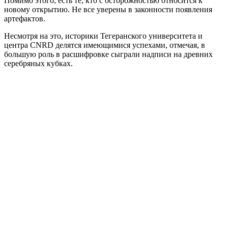
Помимо этого, есть те, кто с осторожностью относится к
новому открытию. Не все уверены в законности появления
артефактов.
Несмотря на это, историки Тегеранского университета и
центра CNRD делятся имеющимися успехами, отмечая, в
большую роль в расшифровке сыграли надписи на древних
серебряных кубках.