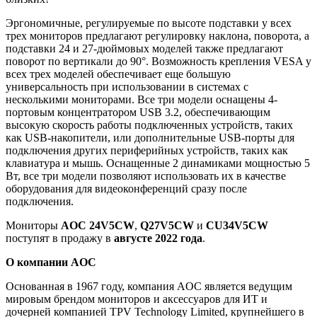
Эргономичные, регулируемые по высоте подставки у всех
трех мониторов предлагают регулировку наклона, поворота, а
подставки 24 и 27-дюймовых моделей также предлагают
поворот по вертикали до 90°. Возможность крепления VESA у
всех трех моделей обеспечивает еще большую
универсальность при использовании в системах с
несколькими мониторами. Все три модели оснащены 4-
портовым концентратором USB 3.2, обеспечивающим
высокую скорость работы подключенных устройств, таких
как USB-накопители, или дополнительные USB-порты для
подключения других периферийных устройств, таких как
клавиатура и мышь. Оснащенные 2 динамиками мощностью 5
Вт, все три модели позволяют использовать их в качестве
оборудования для видеоконференций сразу после
подключения.
Мониторы
AOC
24
V
5
CW
,
Q
27
V
5
CW
и
CU
34
V
5
CW
поступят в продажу в
августе 2022 года
.
О компании
AOC
Основанная в 1967 году, компания AOC является ведущим
мировым брендом мониторов и аксессуаров для ИТ и
дочерней компанией TPV Technology Limited, крупнейшего в