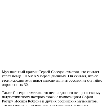
Музыкальный критик Сергей Соседов отметил, что считает
успех певца SHAMAN переоцененным. Он считает, что об
этом исполнители знают максимум пять россиян из случайно
опрошенных 30.
Также Соседов отметил, что песни данного певца по своему
патриотическому настрою схожи с композициям Софии
Ротару, Иосифа Кобзона и других российских музыкантов.
Также критик упрекнул певца за сценическое имя на