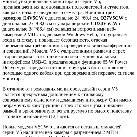
многофункциональных монитора из серии V5,
предназначенных для домашних пользователей и студентов,
как раз к началу следующего семестра. Новинки трех
размеров (
24
V
5
CW
с диагональю 24″/60,4 см,
Q
27
V
5
CW
с
диагональю 27″/68,6 см и ультраширокий
CU
34
V
5
CW
с
диагональю 34″/86,4 см) оснащены встроенными веб-
камерами 2 МП с поддержкой Windows Hello, что упрощает
вход в систему и повышает безопасность, отвечая
современным требованиям к проведению видеоконференций
и совещаний. Модели V5 с ультратонкими рамками с трех
сторон экрана – это тонкие дисплеи с универсальным
интерфейсом USB-C, предлагающим функцию 65 W Power
Delivery для зарядки и питания ноутбуков или планшетов с
помощью одного кабеля при одновременной передаче сигнала
монитора.
В отличие от громоздких мониторов, дизайн серии V5
является прекрасным дополнением к стильному
современному офисному и домашнему интерьеру. Они имеют
безрамочную конструкцию с трех сторон с узкой нижней
рамкой и эргономичную, регулируемую по высоте подставку
с тонким основанием (12,1 мм).
Новые модели V5CW отличаются от остальных моделей
серии V5 наличием веб-камеры с разрешением 2 МП и