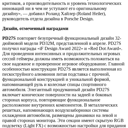
критиков, а производительность и уровень технологических
инноваций ни в чем не уступают его оригинальному
дизайну», — добавил Роланд Хайлер (Roland Heiler),
руководитель отдела дизайна в Porsche Design.
Дизайн, отмеченный наградами
PD27S
повторяет безупречный функциональный дизайн 32-
дюймовой модели PD32M, представленной в апреле. PD27S
получил награды «iF Design Award 2022» и «Red Dot Award».
Для проведения интенсивных и продолжительных игровых
сессий геймеры должны иметь возможность положиться на
свое надежное и проверенное игровое оборудование. Главной
особенностью конструкции PD27S является выполненная из
пескоструйного алюминия литая подставка с прочной,
функциональной конструкцией и уникальной формой,
напоминающей руль и колесные спицы спортивного
автомобиля. Элегантный продуманный дизайн PD27S
включает конические поверхности на задней и боковых
сторонах корпуса, повторяющие функциональное
расположение внутренних компонентов. В металлических
решетках, напоминающих воздухозаборники системы
охлаждения автомобиля, размещены динамики на левой и
правой сторонах монитора. Эти секции имеют скрытую RGB
подсветку (Light FX) с возможностью настройки для придания