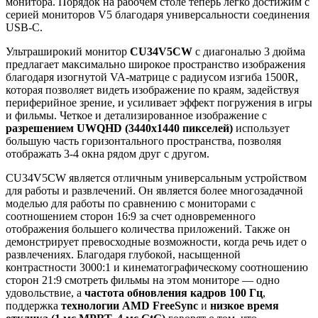
монитора. Порядок на рабочем столе теперь легко достижим с
серией мониторов V5 благодаря универсальности соединения
USB-C.
Ультраширокий монитор
CU
34
V
5
CW
c диагональю 3 дюйма
предлагает максимально широкое пространство изображения
благодаря изогнутой VA-матрице с радиусом изгиба 1500R,
которая позволяет видеть изображение по краям, задействуя
периферийное зрение, и усиливает эффект погружения в игры
и фильмы. Четкое и детализированное изображение с
разрешением
UWQHD
(3440
x
1440 пикселей)
использует
большую часть горизонтального пространства, позволяя
отображать 3-4 окна рядом друг с другом.
CU34V5CW является отличным универсальным устройством
для работы и развлечений. Он является более многозадачной
моделью для работы по сравнению с мониторами с
соотношением сторон 16:9 за счет одновременного
отображения большего количества приложений. Также он
демонстрирует превосходные возможности, когда речь идет о
развлечениях. Благодаря глубокой, насыщенной
контрастности 3000:1 и кинематографическому соотношению
сторон 21:9 смотреть фильмы на этом мониторе — одно
удовольствие, а
частота обновления кадров 100 Гц
,
поддержка
технологии
AMD
FreeSync
и
низкое время