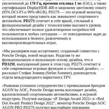
увеличенной до
170 Гц, времени отклика 1 мс
(GtG), а также
сертификации DisplayHDR 400 и широкому цветовому охвату
(95% DCI-P3 и 99% sRGB), PD27S — это игровой монитор,
который можно представить как эквивалент спортивного
автомобиля.
PD27S
сочетает в себе яркий, стильный и
функциональный дизайн с технологиями высокого уровня,
что обеспечивает полное удовлетворение потребностей
пользователя в любых ситуациях — от повседневных задач до
использования в бизнесе, развлечениях и
высокопроизводительных играх.
«Мы расширяем наш ассортимент, созданный совместно с
Porsche Design, новой моделью. Разделяя ту же
функциональную и визуальную основу дизайна, что и
PD32M
, выпущенный ранее в этом году, PD27S сочетает в
себе современные игровые функции и стильный дизайн», —
рассказал Стефан Зоммер (Stefan Sommer), руководитель
отдела международного маркетинга TPV.
«Развивая успешное сотрудничество с премиальным брендом
AGON by AOC, Porsche Design вновь воплощает дизайн,
вдохновленный спортивными автомобилями, в игровой
индустрии. Получив награды «iF Design Award 2022» и «Red
Dot Award: Product Design 2022″, монитор Porsche Design AOC
AGON PRO PD27S получил высочайшее признание