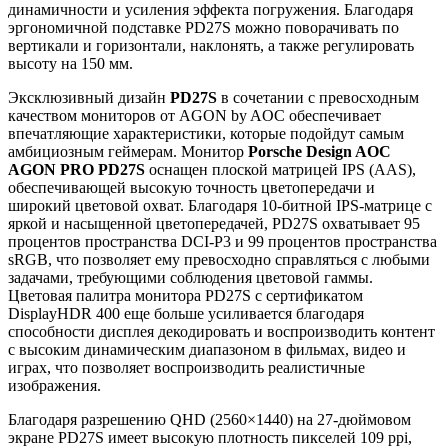
динамичности и усиления эффекта погружения. Благодаря
эргономичной подставке PD27S можно поворачивать по
вертикали и горизонтали, наклонять, а также регулировать
высоту на 150 мм.
Эксклюзивный дизайн
PD27S
в сочетании с превосходным
качеством мониторов от AGON by AOC обеспечивает
впечатляющие характеристики, которые подойдут самым
амбициозным геймерам. Монитор
Porsche Design AOC
AGON PRO PD27S
оснащен плоской матрицей IPS (AAS),
обеспечивающей высокую точность цветопередачи и
широкий цветовой охват. Благодаря 10-битной IPS-матрице с
яркой и насыщенной цветопередачей, PD27S охватывает 95
процентов пространства DCI-P3 и 99 процентов пространства
sRGB, что позволяет ему превосходно справляться с любыми
задачами, требующими соблюдения цветовой гаммы.
Цветовая палитра монитора PD27S с сертификатом
DisplayHDR 400 еще больше усиливается благодаря
способности дисплея декодировать и воспроизводить контент
с высоким динамическим диапазоном в фильмах, видео и
играх, что позволяет воспроизводить реалистичные
изображения.
Благодаря разрешению QHD (2560×1440) на 27-дюймовом
экране PD27S имеет высокую плотность пикселей 109 ppi,