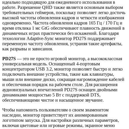
идеально подходящую для ежедневного использования в
работе. Разрешение QHD также является основным выбором
требовательных геймеров, поскольку позволяет легко достичь
высокой частоты обновления кадров и четкости изображения
одновременно. Частота обновления кадров 165 Гц / 170 Гц и
время отклика 1 мс GtG обеспечивают плавность движений в
динамичных играх практически без искажений. Благодаря
технологии Adaptive-Sync монитор PD27S поддерживает
переменную частоту обновления, устраняя такие артефакты,
как разрывы и зависания.
PD27S
— это не просто игровой монитор, а высококлассная
универсальная модель. Оснащенный 4-портовым
концентратором USB 3.2, монитор позволяет быстро и легко
подключать внешние устройства, такие как клавиатуры,
мыши или внешние диски, сокращая нагромождение кабелей
и обеспечивая порядок на рабочем столе. Для расширения
аудиовизуальных впечатлений PD27S оснащен двойными
динамиками мощностью 5 Вт с поддержкой DTS,
обеспечивающими чистое и насыщенное звучание.
Чтобы напомнить пользователям о своем знаменитом
наследии, монитор приветствует их анимированным
логотипом запуска. Для настройки различных параметров,
включая цветовые или игровые режимы, экранное меню