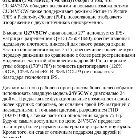
отклика (1 мс
MPRT
, 4 мс
GtG
)
говорят о том, что
CU34V5CW обладает высокими игровыми возможностями.
CU34V5CW также поддерживает режимы Picture-in-Picture
(PiP) и Picture-by-Picture (PbP), позволяющие отображать
изображение с двух источников одновременно.
В модели
Q
27
V
5
CW
с диагональю 27″ используется IPS-
матрица с разрешением QHD (2560×1440), обеспечивающая
идеальную плотность пикселей для такого размера экрана.
Частота обновления кадров 75 Гц обеспечивает более четкую
передачу движения по сравнению с более распространенными
моделями с частотой обновления кадров 60 Гц, а широкие
углы обзора (178°/178°) и точность цветопередачи (126%
sRGB, 105% AdobeRGB, 98% DCI-P3) не снижаются
благодаря технологии IPS.
Для компактного рабочего пространства более целесообразно
использовать младшую модель
24
V
5
CW
с диагональю 24
дюйма. Предлагая все функциональные возможности своих
более крупных собратьев, он оснащен яркой IPS-матрицей с
насыщенными и точными цветами, разрешением FHD
(1920×1080), а также частотой обновления кадров 75 Гц.
Будучи самым доступным по цене, 24V5CW предлагает
отличную, более разумную альтернативу экранам ноутбуков.
Кроме того, он станет отличным подарком для друзей и
близких!