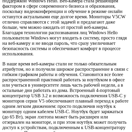
поддержкой Windows Hello. Веб-камера стала решающим
фактором в сфере современного бизнеса и образования,
поскольку видеоконференции и обучение в режиме онлайн
останутся актуальными еще долгое время. Мониторы V5CW
отлично справляются с этой задачей и предлагают даже
больше, чем можно ожидать от простой веб-камеры.
Благодаря технологии распознавания лиц Windows Hello
пользователи Windows могут входить в систему, просто глядя
на веб-камеру и не вводя пароль, что сразу увеличивает
безопасность системы и обеспечивает комфорт в процессе
использования.
В наше время веб-камеры стали не только обязательным
атрибутом, но и получили широкое распространение в связи с
гибким графиком работы и обучения. Становится все более
распространенной практикой работать за ноутбуком в офисе
или учиться в университете лишь часть рабочей недели, а в
остальные дни работать из дома. Встроенный 4-портовый
концентратор USB 3.2 и возможность подключения USB-C у
мониторов серии V5 обеспечивают плавный переход к работе
одним легким движением: просто подключив ноутбук к
монитору одним кабелем USB-C. Ноутбук будет заряжаться
(до 65 Вт), экран лэптопа может быть расширен или
отзеркален на мониторе, и при этом ноутбук может получить
доступ к устройствам, подключенным к USB-концентратору